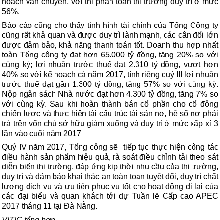
hoạch vận chuyển, với thị phần toàn thị trường duy trì ở mức
56%.
Báo cáo cũng cho thấy tình hình tài chính của Tổng Công ty
cũng rất khả quan và được duy trì lành mạnh, các cân đối lớn
được đảm bảo, khả năng thanh toán tốt. Doanh thu hợp nhất
toàn Tổng công ty đạt hơn 65.000 tỷ đồng, tăng 20% so với
cùng kỳ; lợi nhuận trước thuế đạt 2.310 tỷ đồng, vượt hơn
40% so với kế hoạch cả năm 2017, tính riêng quý III lợi nhuận
trước thuế đạt gần 1.300 tỷ đồng, tăng 57% so với cùng kỳ.
Nộp ngân sách Nhà nước đạt hơn 4.300 tỷ đồng, tăng 7% so
với cùng kỳ. Sau khi hoàn thành bán cổ phần cho cổ đông
chiến lược và thực hiện tái cấu trúc tài sản nợ, hệ số nợ phải
trả trên vốn chủ sở hữu giảm xuống và duy trì ở mức xấp xỉ 3
lần vào cuối năm 2017.
Quý IV năm 2017, Tổng công sẽ tiếp tục thực hiện công tác
điều hành sản phẩm hiệu quả, rà soát điều chỉnh tải theo sát
diễn biến thị trường, đáp ứng kịp thời nhu cầu của thị trường,
duy trì và đảm bảo khai thác an toàn toàn tuyệt đối, duy trì chất
lượng dịch vụ và ưu tiên phục vụ tốt cho hoạt động đi lại của
các đại biểu và quan khách tới dự Tuần lễ Cấp cao APEC
2017 tháng 11 tại Đà Nẵng.
VITIC tổng hợp