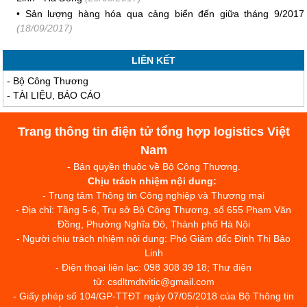
•
Sản lượng hàng hóa qua cảng biển đến giữa tháng 9/2017
(18/09/2017)
LIÊN KẾT
-
Bộ Công Thương
-
TÀI LIỆU, BÁO CÁO
Trang thông tin điện tử tổng hợp logistics Việt
Nam
- Bản quyền thuộc về Bộ Công Thương.
Chịu trách nhiệm nội dung:
- Trung tâm Thông tin Công nghiệp và Thương mại
- Địa chỉ: Tầng 5-6, Trụ sở Bộ Công Thương, số 655 Phạm Văn
Đồng, Phường Nghĩa Đô, Thành phố Hà Nội
- Người chịu trách nhiệm nội dung: Phó Giám đốc Đinh Thị Bảo
Linh
- Điện thoại liên lạc: 098 308 39 18; Thư điện
tử: csdltmdtvitic@gmail.com
- Giấy phép số 104/GP-TTĐT ngày 07/05/2018 của Bộ Thông tin