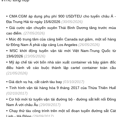
•
CMA CGM áp dụng phụ phí 900 USD/TEU cho tuyến châu Á -
Địa Trung Hải từ ngày 15/6/2026
(30/05/2026)
•
Giá cước vận chuyển xuyên Thái Bình Dương tăng trước mùa
cao điểm.
(27/05/2026)
•
Mức độ trung tâm của cảng biển Canada sụt giảm, một số hàng
từ Đông Nam Á phải cập cảng Los Angeles
(26/05/2026)
•
MSC khởi động tuyến vận tải mới Việt Nam-Trung Quốc từ
19/6/2026
(23/05/2026)
•
Mỹ áp chế tài với bốn nhà sản xuất container và bảy giám đốc
điều hành về cáo buộc thành lập cartel container toàn cầu
(21/05/2026)
•
Giá dịch vụ hạ, cất cánh tàu bay
(03/10/2017)
•
Tình hình vận tải hàng hóa 9 tháng 2017 của Thừa Thiên Huế
(02/10/2017)
•
Cơ hội mới từ tuyến vận tải đường bộ - đường sắt kết nối Đông
Nam Á với châu Âu
(29/09/2017)
•
Chạy thử tàu công trình trên một số đoạn tuyến đường sắt Cát
Linh - Hà Đông
(29/09/2017)