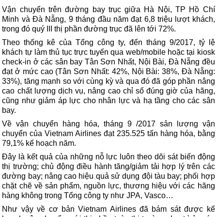
Vận chuyển trên đường bay trục giữa Hà Nội, TP Hồ Chí
Minh và Đà Nẵng, 9 tháng đầu năm đạt 6,8 triệu lượt khách,
trong đó quý III thị phần đường trục đã lên tới 72%.
Theo thống kê của Tổng công ty, đến tháng 9/2017, tỷ lệ
khách tự làm thủ tục trực tuyến qua web/mobile hoặc tại kiosk
check-in ở các sân bay Tân Sơn Nhất, Nội Bài, Đà Nẵng đều
đạt ở mức cao (Tân Sơn Nhất: 42%, Nội Bài: 38%, Đà Nẵng:
33%), tăng mạnh so với cùng kỳ và qua đó đã góp phần nâng
cao chất lượng dịch vụ, nâng cao chỉ số đúng giờ của hãng,
cũng như giảm áp lực cho nhân lực và hạ tầng cho các sân
bay.
Về vận chuyển hàng hóa, tháng 9 /2017 sản lượng vận
chuyển của Vietnam Airlines đạt
235.525 tấn hàng hóa, bằng
79,1% kế hoạch năm.
Đây là kết quả của những nỗ lực luôn theo dõi sát biến động
thị trường; chủ động điều hành tăng/giảm tải hợp lý trên các
đường bay; nâng cao hiệu quả sử dụng đội tàu bay; phối hợp
chặt chẽ về sản phẩm, nguồn lực, thương hiệu với các hãng
hàng không trong Tổng công ty như JPA, Vasco…
Như vậy về cơ bản Vietnam Airlines đã bám sát được kế