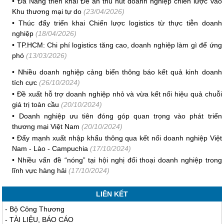
•
Đà Nẵng triển khai Đề án thu hút doanh nghiệp chiến lược vào
Khu thương mại tự do
(23/04/2026)
•
Thúc đẩy triển khai Chiến lược logistics từ thực tiễn doanh
nghiệp
(18/04/2026)
•
TP.HCM: Chi phí logistics tăng cao, doanh nghiệp làm gì để ứng
phó
(13/03/2026)
•
Nhiều doanh nghiệp cảng biển thông báo kết quả kinh doanh
tích cực
(26/10/2024)
•
Đề xuất hỗ trợ doanh nghiệp nhỏ và vừa kết nối hiệu quả chuỗi
giá trị toàn cầu
(20/10/2024)
•
Doanh nghiệp ưu tiên đóng góp quan trọng vào phát triển
thương mại Việt Nam
(20/10/2024)
•
Đẩy mạnh xuất nhập khẩu thông qua kết nối doanh nghiệp Việt
Nam - Lào - Campuchia
(17/10/2024)
•
Nhiều vấn đề “nóng” tại hội nghị đối thoại doanh nghiệp trong
lĩnh vực hàng hải
(17/10/2024)
LIÊN KẾT
-
Bộ Công Thương
-
TÀI LIỆU, BÁO CÁO