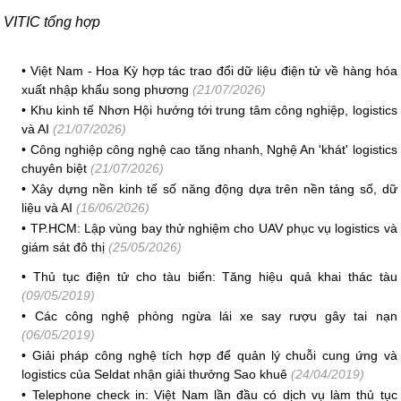
VITIC tổng hợp
•
Việt Nam - Hoa Kỳ hợp tác trao đổi dữ liệu điện tử về hàng hóa
xuất nhập khẩu song phương
(21/07/2026)
•
Khu kinh tế Nhơn Hội hướng tới trung tâm công nghiệp, logistics
và AI
(21/07/2026)
•
Công nghiệp công nghệ cao tăng nhanh, Nghệ An 'khát' logistics
chuyên biệt
(21/07/2026)
•
Xây dựng nền kinh tế số năng động dựa trên nền tảng số, dữ
liệu và AI
(16/06/2026)
•
TP.HCM: Lập vùng bay thử nghiệm cho UAV phục vụ logistics và
giám sát đô thị
(25/05/2026)
•
Thủ tục điện tử cho tàu biển: Tăng hiệu quả khai thác tàu
(09/05/2019)
•
Các công nghệ phòng ngừa lái xe say rượu gây tai nạn
(06/05/2019)
•
Giải pháp công nghệ tích hợp để quản lý chuỗi cung ứng và
logistics của Seldat nhận giải thưởng Sao khuê
(24/04/2019)
•
Telephone check in: Việt Nam lần đầu có dịch vụ làm thủ tục