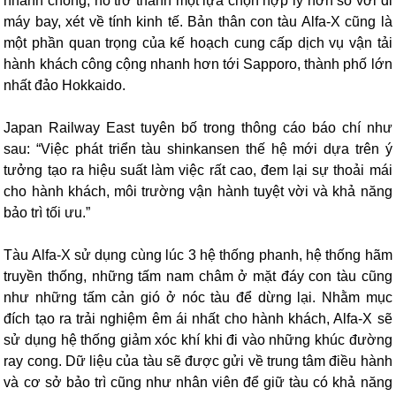
nhanh chóng, nó trở thành một lựa chọn hợp lý hơn so với đi
máy bay, xét về tính kinh tế. Bản thân con tàu Alfa-X cũng là
một phần quan trọng của kế hoạch cung cấp dịch vụ vận tải
hành khách công cộng nhanh hơn tới Sapporo, thành phố lớn
nhất đảo Hokkaido.
Japan Railway East tuyên bố trong thông cáo báo chí như
sau: “Việc phát triển tàu shinkansen thế hệ mới dựa trên ý
tưởng tạo ra hiệu suất làm việc rất cao, đem lại sự thoải mái
cho hành khách, môi trường vận hành tuyệt vời và khả năng
bảo trì tối ưu.”
T
àu Alfa-X sử dụng cùng lúc 3 hệ thống phanh, hệ thống hãm
truyền thống, những tấm nam châm ở mặt đáy con tàu cũng
như những tấm cản gió ở nóc tàu để dừng lại. Nhằm mục
đích tạo ra trải nghiệm êm ái nhất cho hành khách, Alfa-X sẽ
sử dụng hệ thống giảm xóc khí khi đi vào những khúc đường
ray cong. Dữ liệu của tàu sẽ được gửi về trung tâm điều hành
và cơ sở bảo trì cũng như nhân viên để giữ tàu có khả năng