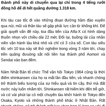
thành phố này di chuyển qua lại chỉ trong 4 tiếng rưỡi
đồng hồ để đi hết quãng đường 1.318 km.
Khi tàu cao tốc đi vào những đoạn đường hầm đào xuyên
qua núi, mũi và thân tàu sẽ gặp phải lực cản từ không khí. Để
giải quyết vấn đề này, toa đầu tiên của Alfa-X có hình dáng
thuôn nhọn với chiều dài 22 mét. Đổi lại, buồng lái của nhân
viên vận hành tàu khá nhỏ và chỉ có 3 cửa sổ. Con tàu siêu
tốc với 10 toa này sẽ thử nghiệm trong vòng 3 năm tới, chạy
trên quãng đưuòng sắt nối liền hai thành phố Aomori và
Sendai vào ban đêm.
Năm Nhật Bản tổ chức Thế vận hội Tokyo 1964 cũng là thời
điểm shinkansen của họ ra mắt lần đầu tiên, và nhanh chóng
trở thành biểu tượng của sự hiệu quả và tin cậy, thứ mà đất
nước này luôn nhắm tới. Shinkansen rất hiếm khi đến trễ giờ,
và cứ vài phút lại có một chuyến tàu khởi hành từ Tokyo đến
Osaka, Kyoto và những thành phố khác ở Nhật Bản. Rất