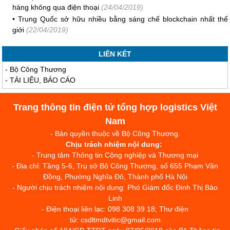
hàng không qua điện thoại
(24/04/2019)
•
Trung Quốc sở hữu nhiều bằng sáng chế blockchain nhất thế
giới
(22/04/2019)
LIÊN KẾT
-
Bộ Công Thương
-
TÀI LIỆU, BÁO CÁO
Trang thông tin điện tử tổng hợp logistics Việt
Nam
- Bản quyền thuộc về Bộ Công Thương.
Chịu trách nhiệm nội dung:
- Trung tâm Thông tin Công nghiệp và Thương mại
- Địa chỉ: Tầng 5-6, Trụ sở Bộ Công Thương, số 655 Phạm Văn
Đồng, Phường Nghĩa Đô, Thành phố Hà Nội
- Người chịu trách nhiệm nội dung: Phó Giám đốc Đinh Thị Bảo
Linh
- Điện thoại liên lạc: 098 308 39 18; Thư điện
tử: csdltmdtvitic@gmail.com