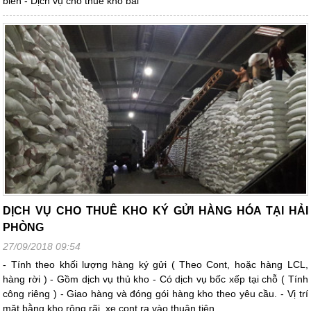
biển - Dịch vụ cho thuê kho bãi
DỊCH VỤ CHO THUÊ KHO KÝ GỬI HÀNG HÓA TẠI HẢI
PHÒNG
27/09/2018 09:54
- Tính theo khối lượng hàng ký gửi ( Theo Cont, hoặc hàng LCL,
hàng rời ) - Gồm dịch vụ thủ kho - Có dịch vụ bốc xếp tại chỗ ( Tính
công riêng ) - Giao hàng và đóng gói hàng kho theo yêu cầu. - Vị trí
mặt bằng kho rộng rãi, xe cont ra vào thuận tiện