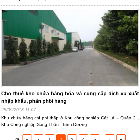
Cho thuê kho chứa hàng hóa và cung cấp dịch vụ xuất
nhập khẩu, phân phối hàng
25/09/2018 11:07
Khu chứa hàng chi phí thấp ở Khu công nghiệp Cát Lái - Quận 2 ,
Khu Công nghiệp Sóng Thần - Bình Dương
2/6
«
‹
1
2
3
4
5
..
›
»