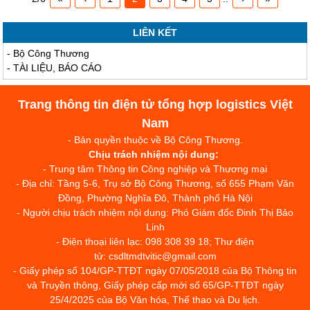
LIÊN KẾT
-
Bộ Công Thương
-
TÀI LIỆU, BÁO CÁO
Trang thông tin điện tử tổng hợp logistics Việt
Nam
- Bản quyền thuộc về Bộ Công Thương.
Chịu trách nhiệm nội dung:
- Trung tâm Thông tin Công nghiệp và Thương mại
- Địa chỉ: Tầng 5-6, Trụ sở Bộ Công Thương, số 655 Phạm Văn
Đồng, Phường Nghĩa Đô, Thành phố Hà Nội
- Người chịu trách nhiệm nội dung: Phó Giám đốc Đinh Thị Bảo
Linh
- Điện thoại liên lạc: 098 308 39 18; Thư điện
tử: csdltmdtvitic@gmail.com
- Giấy phép số 104/GP-TTĐT ngày 07/05/2018 của Bộ Thông tin
và Truyền thông, Giấy phép cấp mới số 65/GP-TTĐT ngày
25/4/2025 của Bộ Văn hóa, Thể thao và Du lịch.