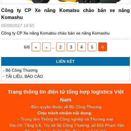
Công ty CP Xe nâng Komatsu chào bán xe nâng
Komashu
05/09/2017 14:50
Công ty CP Xe nâng Komatsu chào bán xe nâng Komashu
6/6
«
‹
..
2
3
4
5
6
LIÊN KẾT
-
Bộ Công Thương
-
TÀI LIỆU, BÁO CÁO
Trang thông tin điện tử tổng hợp logistics Việt
Nam
- Bản quyền thuộc về Bộ Công Thương.
Chịu trách nhiệm nội dung:
- Trung tâm Thông tin Công nghiệp và Thương mại
- Địa chỉ: Tầng 5-6, Trụ sở Bộ Công Thương, số 655 Phạm Văn