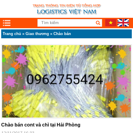
Trang chủ
»
Giao thương
»
Chào bán
Chào bán cont và chì tại Hải Phòng
12/11/2017 16:33