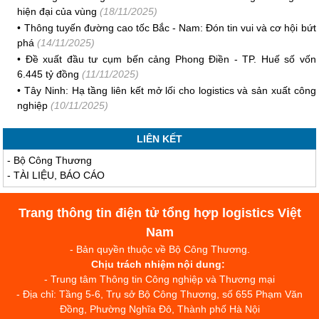
hiện đại của vùng
(18/11/2025)
•
Thông tuyến đường cao tốc Bắc - Nam: Đón tin vui và cơ hội bứt
phá
(14/11/2025)
•
Đề xuất đầu tư cụm bến cảng Phong Điền - TP. Huế số vốn
6.445 tỷ đồng
(11/11/2025)
•
Tây Ninh: Hạ tầng liên kết mở lối cho logistics và sản xuất công
nghiệp
(10/11/2025)
LIÊN KẾT
-
Bộ Công Thương
-
TÀI LIỆU, BÁO CÁO
Trang thông tin điện tử tổng hợp logistics Việt
Nam
- Bản quyền thuộc về Bộ Công Thương.
Chịu trách nhiệm nội dung:
- Trung tâm Thông tin Công nghiệp và Thương mại
- Địa chỉ: Tầng 5-6, Trụ sở Bộ Công Thương, số 655 Phạm Văn
Đồng, Phường Nghĩa Đô, Thành phố Hà Nội