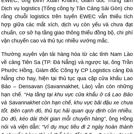
EWEC, ông Đinh Xuân Khánh, Giám đốc Trung tâm
Dịch vụ logistics (Tổng công ty Tân Cảng Sài Gòn) cho
rằng chuỗi logistics trên tuyến EWEC vẫn thiếu tích
hợp giữa các mắt xích, dịch vụ còn yếu và chưa đạt
chuẩn, cơ sở hạ tầng giao thông thiếu đồng bộ, chi phí
vận chuyển cao và thủ tục nhiều vướng mắc.
Thường xuyên vận tải hàng hóa từ các tỉnh Nam Lào
về cảng Tiên Sa (
TP. Đà Nẵng
) và ngược lại, ông Trần
Phước Hồng, Giám đốc Công ty CP Logistics cảng Đà
Nẵng cho hay, hiện tại thủ tục qua cặp cửa khẩu Lao
Bảo – Densavan (Savannakhet, Lào) vẫn còn những
hạn chế. “
Hạ tầng tại khu vực cửa khẩu ở cả Lao Bảo
và Savannakhet còn hạn chế, khu vực bãi đậu xe chưa
tốt. Bên cạnh đó, thủ tục hải quan quy định còn nhiều.
Do đó, kéo dài thời gian mỗi chuyến hàng”
, ông Hồng
nói và viện dẫn:
“Ví dụ mục tiêu đi 2 ngày hoàn thành