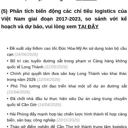
(5) Phân tích biến động các chỉ tiêu logistics của
Việt Nam giai đoạn 2017-2023, so sánh với kế
hoạch và dự báo, vui lòng xem
TẠI ĐÂY
•
Đề xuất xây 64km cao tốc Đức Hòa-Mỹ An sử dụng toàn bộ cầu
cạn
(16/06/2026)
•
Bố trí các tuyến đường sắt trong phạm vi Cảng hàng không
quốc tế Long Thành
(11/05/2026)
•
Chính phủ quyết tâm đưa sân bay Long Thành vào khai thác
trong năm 2026
(22/04/2026)
•
Phó Thủ tướng chỉ đạo triển khai một số dự án đường sắt
(21/04/2026)
•
Đã chốt nhà đầu tư thực hiện siêu Dự án cảng trung chuyển
quốc tế Cần Giờ
(14/04/2026)
•
Hải Phòng đẩy mạnh hợp tác chiến lược hình thành tổ hợp cảng
biển, sân bay, công nghiệp
(20/11/2025)
•
Tháo gỡ điểm nghẽn để Cần Thơ trở thành trung tâm logistics