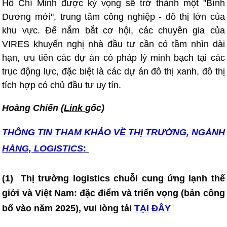
Hồ Chí Minh được kỳ vọng sẽ trở thành một "Bình
Dương mới", trung tâm công nghiệp - đô thị lớn của
khu vực. Để nắm bắt cơ hội, các chuyên gia của
VIRES khuyến nghị nhà đầu tư cần có tầm nhìn dài
hạn, ưu tiên các dự án có pháp lý minh bạch tại các
trục động lực, đặc biệt là các dự án đô thị xanh, đô thị
tích hợp có chủ đầu tư uy tín.
Hoàng Chiến (
Link
gốc)
THÔNG TIN T
HAM KHẢO VỀ THỊ TRƯỜNG, NGÀNH
HÀNG, LOGISTICS
:
(1)
Thị trường logistics chuỗi cung ứng lạnh thế
giới và Việt Nam: đặc điểm và triển vọng (bản công
bố vào năm 2025)
, vui lòng tải
TẠI ĐÂY