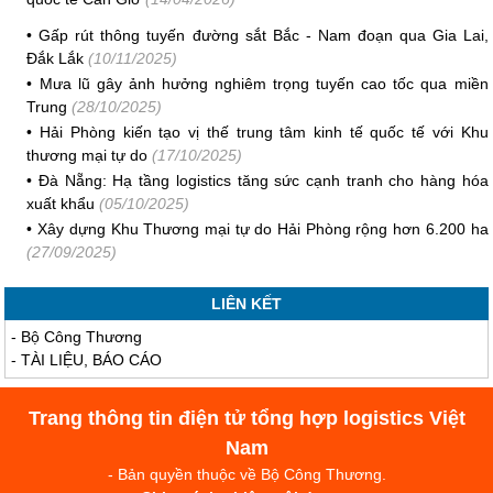
•
Gấp rút thông tuyến đường sắt Bắc - Nam đoạn qua Gia Lai,
Đắk Lắk
(10/11/2025)
•
Mưa lũ gây ảnh hưởng nghiêm trọng tuyến cao tốc qua miền
Trung
(28/10/2025)
•
Hải Phòng kiến tạo vị thế trung tâm kinh tế quốc tế với Khu
thương mại tự do
(17/10/2025)
•
Đà Nẵng: Hạ tầng logistics tăng sức cạnh tranh cho hàng hóa
xuất khẩu
(05/10/2025)
•
Xây dựng Khu Thương mại tự do Hải Phòng rộng hơn 6.200 ha
(27/09/2025)
LIÊN KẾT
-
Bộ Công Thương
-
TÀI LIỆU, BÁO CÁO
Trang thông tin điện tử tổng hợp logistics Việt
Nam
- Bản quyền thuộc về Bộ Công Thương.