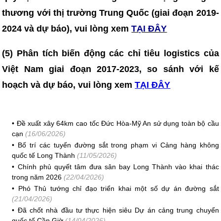
thương với thị trường Trung Quốc (giai đoạn 2019-
2024 và dự báo), vui lòng xem
TẠI ĐÂY
(5) Phân tích biến động các chỉ tiêu logistics của
Việt Nam giai đoạn 2017-2023, so sánh với kế
hoạch và dự báo, vui lòng xem
TẠI ĐÂY
•
Đề xuất xây 64km cao tốc Đức Hòa-Mỹ An sử dụng toàn bộ cầu
cạn
(16/06/2026)
•
Bố trí các tuyến đường sắt trong phạm vi Cảng hàng không
quốc tế Long Thành
(11/05/2026)
•
Chính phủ quyết tâm đưa sân bay Long Thành vào khai thác
trong năm 2026
(22/04/2026)
•
Phó Thủ tướng chỉ đạo triển khai một số dự án đường sắt
(21/04/2026)
•
Đã chốt nhà đầu tư thực hiện siêu Dự án cảng trung chuyển
quốc tế Cần Giờ
(14/04/2026)