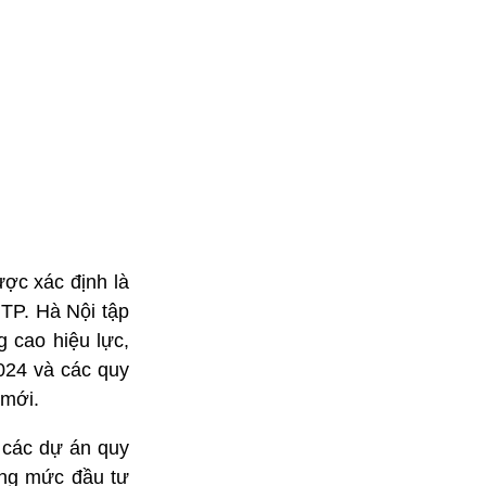
ược xác định là
 TP. Hà Nội tập
g cao hiệu lực,
2024 và các quy
 mới.
o các dự án quy
tổng mức đầu tư