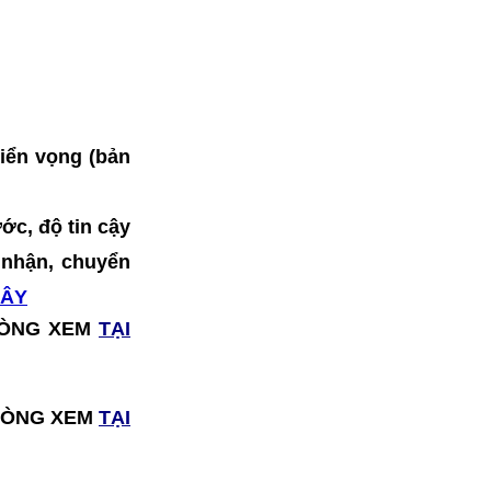
riển vọng (bản
ớc, độ tin cậy
o nhận, chuyển
ĐÂY
I LÒNG XEM
TẠI
I LÒNG XEM
TẠI