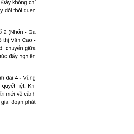
 Đây không chỉ
y đổi thói quen
ố 2 (Nhổn - Ga
 thị Văn Cao -
di chuyển giữa
húc đẩy nghiên
h đai 4 - Vùng
uyết liệt. Khi
 ấn mới về cảnh
 giai đoạn phát