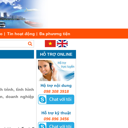
áo
Tin hoạt động
Đa phương tiện
HỖ TRỢ ONLINE
Hộ trợ nội dung
 trình, tình hình
098 308 3918
ản, doanh nghiệp
Hỗ trợ kỹ thuật
096 896 3456