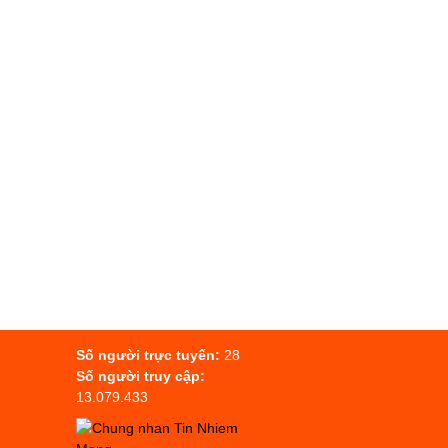
Số người trực tuyến:
28
Số người truy cập:
13.079.433