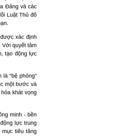
ủa Đảng và các
đổi Luật Thủ đô
hạn.
 được xác định
. Với quyết tâm
n, tạo động lực
.
 là “bệ phóng”
ước một bước và
c hóa khát vọng
hông minh - bền
 động lực trung
 mục tiêu tăng