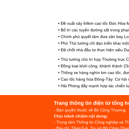
•
Đề xuất xây 64km cao tốc Đức Hòa-M
•
Bố trí các tuyến đường sắt trong p
•
Chính phủ quyết tâm đưa sân bay Lo
•
Phó Thủ tướng chỉ đạo triển khai mộ
•
Đã chốt nhà đầu tư thực hiện siêu D
•
Thủ tướng chủ trì họp Thường trực 
•
Đồng loạt khởi công, khánh thành 234
•
Thông xe hàng nghìn km cao tốc, đư
•
Cao tốc hàng hóa Đông-Tây: Cơ hội c
•
Hải Phòng đẩy mạnh hợp tác chiến lư
Trang thông tin điện tử tổng h
- Bản quyền thuộc về Bộ Công Thương.
Chịu trách nhiệm nội dung:
- Trung tâm Thông tin Công nghiệp và 
- Địa chỉ: Tầng 5-6, Trụ sở Bộ Công T