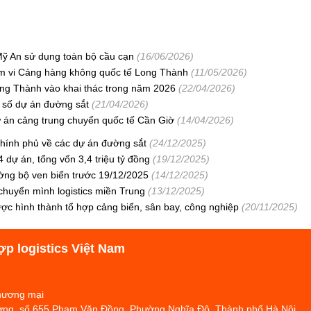
ỹ An sử dụng toàn bộ cầu cạn
(16/06/2026)
hạm vi Cảng hàng không quốc tế Long Thành
(11/05/2026)
ng Thành vào khai thác trong năm 2026
(22/04/2026)
t số dự án đường sắt
(21/04/2026)
ự án cảng trung chuyển quốc tế Cần Giờ
(14/04/2026)
Chính phủ về các dự án đường sắt
(24/12/2025)
 dự án, tổng vốn 3,4 triệu tỷ đồng
(19/12/2025)
ờng bộ ven biển trước 19/12/2025
(14/12/2025)
huyển mình logistics miền Trung
(13/12/2025)
ợc hình thành tổ hợp cảng biển, sân bay, công nghiệp
(20/11/2025)
ợp logistics Việt Nam
Thương mại
hương, số 655 Phạm Văn Đồng, Phường Nghĩa Đô, Thành phố Hà Nội