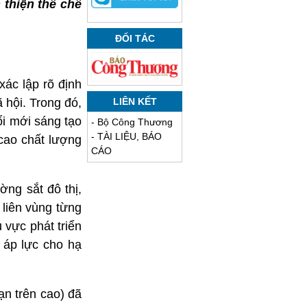
 thiện thể chế
ĐỐI TÁC
xác lập rõ định
 hội. Trong đó,
LIÊN KẾT
ổi mới sáng tạo
-
Bộ Công Thương
-
TÀI LIỆU, BÁO
 cao chất lượng
CÁO
ờng sắt đô thị,
liên vùng từng
 vực phát triển
 áp lực cho hạ
ạn trên cao) đã