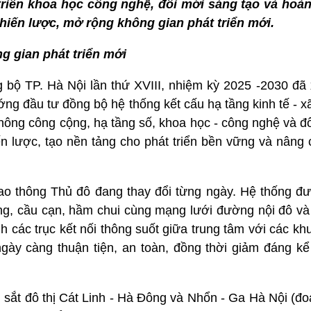
triển khoa học công nghệ, đổi mới sáng tạo và hoàn
hiến lược, mở rộng không gian phát triển mới.
g gian phát triển mới
g bộ TP. Hà Nội lần thứ XVIII, nhiệm kỳ 2025 -2030 đã 
ng đầu tư đồng bộ hệ thống kết cấu hạ tầng kinh tế - xã
 thông công cộng, hạ tầng số, khoa học - công nghệ và đ
iến lược, tạo nền tảng cho phát triển bền vững và nâng
iao thông Thủ đô đang thay đổi từng ngày. Hệ thống đư
ng, cầu cạn, hầm chui cùng mạng lưới đường nội đô và 
 các trục kết nối thông suốt giữa trung tâm với các khu
ngày càng thuận tiện, an toàn, đồng thời giảm đáng kể
 sắt đô thị Cát Linh - Hà Đông và Nhổn - Ga Hà Nội (đo