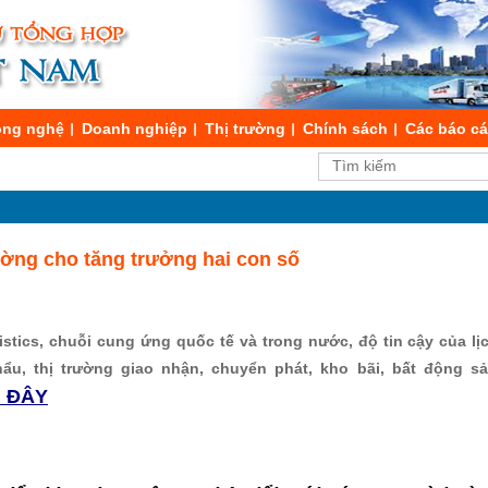
ng nghệ
Doanh nghiệp
Thị trường
Chính sách
Các báo c
ờng cho tăng trưởng hai con số
stics, chuỗi cung ứng quốc tế và trong nước, độ tin cậy của lịch
hẩu, thị trường giao nhận, chuyển phát, kho bãi, bất động s
I ĐÂY