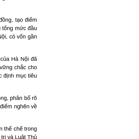
đồng, tạo điểm
i tổng mức đầu
ội, có vốn gần
 của Hà Nội đã
 vững chắc cho
c định mục tiêu
ồng, phân bổ rõ
 điểm nghẽn về
n thể chế trong
trị và Luật Thủ