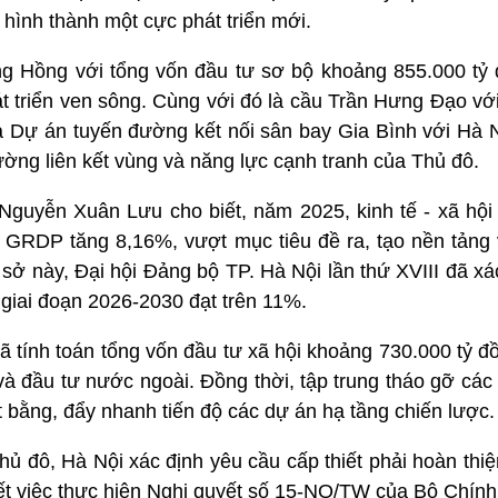
hình thành một cực phát triển mới.
ng Hồng với tổng vốn đầu tư sơ bộ khoảng 855.000 tỷ 
t triển ven sông. Cùng với đó là cầu Trần Hưng Đạo vớ
à Dự án tuyến đường kết nối sân bay Gia Bình với Hà N
ờng liên kết vùng và năng lực cạnh tranh của Thủ đô.
guyễn Xuân Lưu cho biết, năm 2025, kinh tế - xã hội
ới GRDP tăng 8,16%, vượt mục tiêu đề ra, tạo nền tảng
ơ sở này, Đại hội Đảng bộ TP. Hà Nội lần thứ XVIII đã xá
 giai đoạn 2026-2030 đạt trên 11%.
 tính toán tổng vốn đầu tư xã hội khoảng 730.000 tỷ đ
à đầu tư nước ngoài. Đồng thời, tập trung tháo gỡ các
t bằng, đẩy nhanh tiến độ các dự án hạ tầng chiến lược.
hủ đô, Hà Nội xác định yêu cầu cấp thiết phải hoàn thiệ
ết việc thực hiện Nghị quyết số 15-NQ/TW của Bộ Chính 