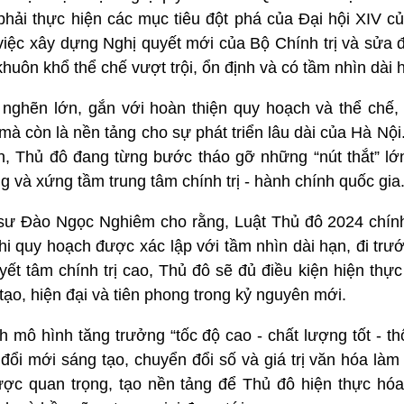
phải thực hiện các mục tiêu đột phá của Đại hội XIV c
việc xây dựng Nghị quyết mới của Bộ Chính trị và sửa 
khuôn khổ thể chế vượt trội, ổn định và có tầm nhìn dài 
m nghẽn lớn, gắn với hoàn thiện quy hoạch và thể chế,
mà còn là nền tảng cho sự phát triển lâu dài của Hà Nội
ản, Thủ đô đang từng bước tháo gỡ những “nút thắt” lớ
g và xứng tầm trung tâm chính trị - hành chính quốc gia
 sư Đào Ngọc Nghiêm cho rằng, Luật Thủ đô 2024 chính
hi quy hoạch được xác lập với tầm nhìn dài hạn, đi tr
ết tâm chính trị cao, Thủ đô sẽ đủ điều kiện hiện thự
tạo, hiện đại và tiên phong trong kỷ nguyên mới.
 mô hình tăng trưởng “tốc độ cao - chất lượng tốt - t
đổi mới sáng tạo, chuyển đổi số và giá trị văn hóa làm
ược quan trọng, tạo nền tảng để Thủ đô hiện thực hóa