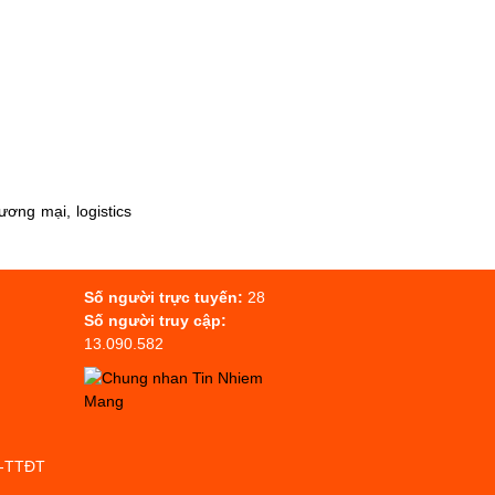
ơng mại, logistics
Số người trực tuyến:
28
Số người truy cập:
13.090.582
P-TTĐT