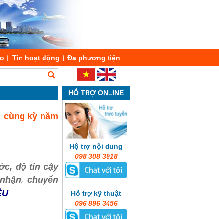
áo
Tin hoạt động
Đa phương tiện
HỖ TRỢ ONLINE
i cùng kỳ năm
Hộ trợ nội dung
098 308 3918
ớc, độ tin cậy
o nhận, chuyển
ỆU
Hỗ trợ kỹ thuật
096 896 3456