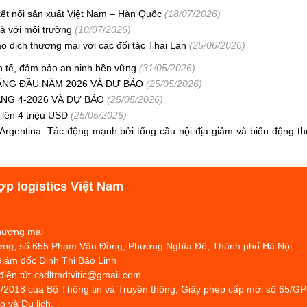
ết nối sản xuất Việt Nam – Hàn Quốc
(18/07/2026)
ả với môi trường
(10/07/2026)
ao dịch thương mại với các đối tác Thái Lan
(25/06/2026)
h tế, đảm bảo an ninh bền vững
(31/05/2026)
ÁNG ĐẦU NĂM 2026 VÀ DỰ BÁO
(25/05/2026)
NG 4-2026 VÀ DỰ BÁO
(25/05/2026)
lên 4 triệu USD
(25/05/2026)
rgentina: Tác động mạnh bởi tổng cầu nội địa giảm và biến động thư
ợp logistics Việt Nam
Thương mại
hương, số 655 Phạm Văn Đồng, Phường Nghĩa Đô, Thành phố Hà Nội
Giám đốc Đinh Thị Bảo Linh
 điện tử: csdltmdtvitic@gmail.com
/2018 của Bộ Thông tin và Truyền thông, Giấy phép cấp mới số 65/G
 và Du lịch.