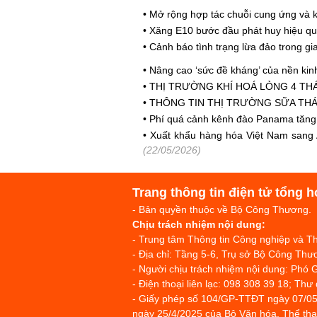
•
Mở rộng hợp tác chuỗi cung ứng và k
•
Xăng E10 bước đầu phát huy hiệu qu
•
Cảnh báo tình trạng lừa đảo trong gi
•
Nâng cao ‘sức đề kháng’ của nền kin
•
THỊ TRƯỜNG KHÍ HOÁ LỎNG 4 TH
•
THÔNG TIN THỊ TRƯỜNG SỮA THÁ
•
Phí quá cảnh kênh đào Panama tăng 
•
Xuất khẩu hàng hóa Việt Nam sang A
(22/05/2026)
Trang thông tin điện tử tổng h
- Bản quyền thuộc về Bộ Công Thương.
Chịu trách nhiệm nội dung:
- Trung tâm Thông tin Công nghiệp và 
- Địa chỉ: Tầng 5-6, Trụ sở Bộ Công T
- Người chịu trách nhiệm nội dung: Phó 
- Điện thoại liên lạc: 098 308 39 18; Thư
- Giấy phép số 104/GP-TTĐT ngày 07/05
ngày 25/4/2025 của Bộ Văn hóa, Thể thao