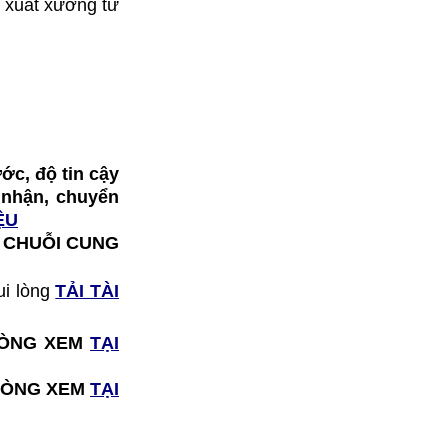
 xuất xưởng từ
ớc, độ tin cậy
o nhận, chuyển
ỆU
Ị CHUỖI CUNG
ui lòng
TẢI TÀI
I LÒNG XEM
TẠI
I LÒNG XEM
TẠI