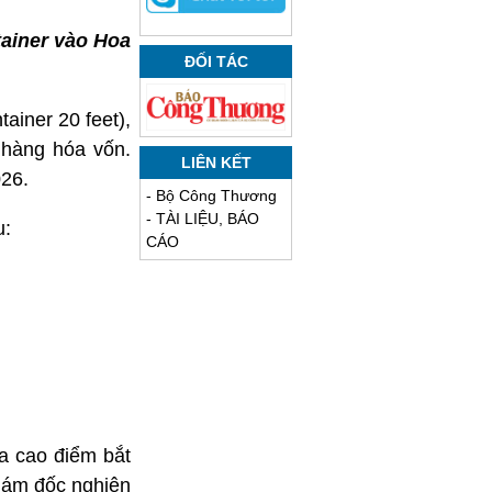
tainer vào Hoa
ĐỐI TÁC
ainer 20 feet),
 hàng hóa vốn.
LIÊN KẾT
26.
-
Bộ Công Thương
-
TÀI LIỆU, BÁO
u:
CÁO
a cao điểm bắt
iám đốc nghiên