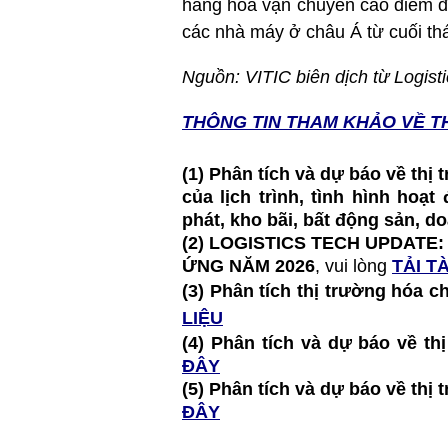
hàng hóa vận chuyển cao điểm đế
các nhà máy ở châu Á từ cuối thá
Nguồn: VITIC biên dịch từ Logis
THÔNG TIN T
HAM KHẢO VỀ T
(1) Phân tích và dự báo về thị
của lịch trình, tình hình hoạ
phát, kho bãi, bất động sản, 
(2)
LOGISTICS TECH UPDATE:
ỨNG NĂM 2026
, vui lòng
TẢI TÀ
(3) Phân tích thị trường hóa c
LIỆU
(4) Phân tích và dự báo về 
ĐÂY
(5) Phân tích và dự báo về t
ĐÂY