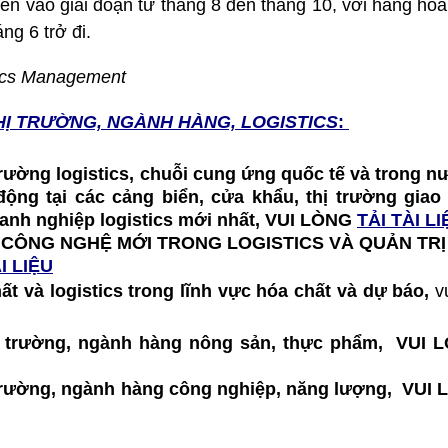
n vào giai đoạn từ tháng 8 đến tháng 10, với hàng hóa
ng 6 trở đi.
tics Management
HỊ TRƯỜNG, NGÀNH HÀNG, LOGISTICS
:
 trường logistics, chuỗi cung ứng quốc tế và trong nư
t động tại các cảng biển, cửa khẩu, thị trường gia
doanh nghiệp logistics mới nhất, VUI LÒNG
TẢI TÀI LI
 CÔNG NGHỆ MỚI TRONG LOGISTICS VÀ QUẢN TR
I LIỆU
hất và logistics trong lĩnh vực hóa chất và dự báo,
v
thị trường, ngành hàng nông sản, thực phẩm, VU
hị trường, ngành hàng công nghiệp, năng lượng, VU