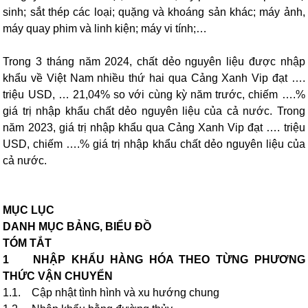
sinh; sắt thép các loại; quặng và khoáng sản khác; máy ảnh,
máy quay phim và linh kiện; máy vi tính;…
Trong 3 tháng năm 2024, chất dẻo nguyên liệu được nhập
khẩu về Việt Nam nhiều thứ hai qua Cảng Xanh Vip đạt ….
triệu USD, … 21,04% so với cùng kỳ năm trước, chiếm ….%
giá trị nhập khẩu chất dẻo nguyên liệu của cả nước. Trong
năm 2023, giá trị nhập khẩu qua Cảng Xanh Vip đạt …. triệu
USD, chiếm ….% giá trị nhập khẩu chất dẻo nguyên liệu của
cả nước.
MỤC LỤC
DANH MỤC BẢNG, BIỂU ĐỒ
TÓM TẮT
1 NHẬP KHẨU HÀNG HÓA THEO TỪNG PHƯƠNG
THỨC VẬN CHUYỂN
1.1. Cập nhật tình hình và xu hướng chung