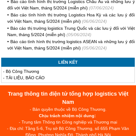
•
Báo cáo tình hình thị trường Logistics Châu Âu và những lưu ý
đối với Việt Nam, tháng 5/2024 (miễn phí)
(07/06/2024)
•
Báo cáo tình hình thị trường Logistics Hoa Kỳ và các lưu ý đối
với Việt Nam, tháng 5/2024 (miễn phí)
(06/06/2024)
•
Báo cáo thị trường logistics Trung Quốc và các lưu ý đối với Việt
Nam, tháng 5/2024 (miễn phí)
(05/06/2024)
•
Báo cáo tình hình thị trường logistics ASEAN và những lưu ý đối
với Việt Nam, tháng 5/2024 (miễn phí)
(05/06/2024)
LIÊN KẾT
-
Bộ Công Thương
-
TÀI LIỆU, BÁO CÁO
Trang thông tin điện tử tổng hợp logistics Việt
Nam
- Bản quyền thuộc về Bộ Công Thương.
Chịu trách nhiệm nội dung:
- Trung tâm Thông tin Công nghiệp và Thương mại
- Địa chỉ: Tầng 5-6, Trụ sở Bộ Công Thương, số 655 Phạm Văn
Đồng, Phường Nghĩa Đô, Thành phố Hà Nội