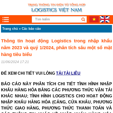
Trang chủ
»
Các báo cáo
Thông tin hoạt động Logistics trong nhập khẩu
năm 2023 và quý 1/2024, phân tích sâu một số mặt
hàng tiêu biểu
11/06/2024 17:21
ĐỂ XEM CHI TIẾT VUI LÒNG
TẢI TÀI LIỆU
BÁO CÁO NÀY PHÂN TÍCH CHI TIẾT TÌNH HÌNH NHẬP
KHẨU HÀNG HÓA BẰNG CÁC PHƯƠNG THỨC VẬN TẢI
KHÁC NHAU; TÌNH HÌNH LOGISTICS CHO HOẠT ĐỘNG
NHẬP KHẨU HÀNG HÓA (CẢNG, CỬA KHẨU, PHƯƠNG
THỨC GIAO HÀNG, PHƯƠNG THỨC THANH TOÁN VÀ