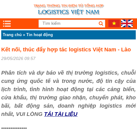
Trang chủ
»
Tin hoạt động
Kết nối, thúc đẩy hợp tác logistics Việt Nam - Lào
29/05/2026 09:57
Phân tích và dự báo về thị trường logistics, chuỗi
cung ứng quốc tế và trong nước, độ tin cậy của
lịch trình, tình hình hoạt động tại các cảng biển,
cửa khẩu, thị trường giao nhận, chuyển phát, kho
bãi, bất động sản, doanh nghiệp logistics mới
nhất, VUI LÒNG
TẢI TÀI LIỆU
--------------