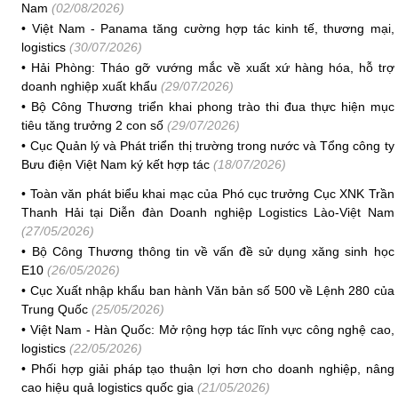
Nam
(02/08/2026)
•
Việt Nam - Panama tăng cường hợp tác kinh tế, thương mại,
logistics
(30/07/2026)
•
Hải Phòng: Tháo gỡ vướng mắc về xuất xứ hàng hóa, hỗ trợ
doanh nghiệp xuất khẩu
(29/07/2026)
•
Bộ Công Thương triển khai phong trào thi đua thực hiện mục
tiêu tăng trưởng 2 con số
(29/07/2026)
•
Cục Quản lý và Phát triển thị trường trong nước và Tổng công ty
Bưu điện Việt Nam ký kết hợp tác
(18/07/2026)
•
Toàn văn phát biểu khai mạc của Phó cục trưởng Cục XNK Trần
Thanh Hải tại Diễn đàn Doanh nghiệp Logistics Lào-Việt Nam
(27/05/2026)
•
Bộ Công Thương thông tin về vấn đề sử dụng xăng sinh học
E10
(26/05/2026)
•
Cục Xuất nhập khẩu ban hành Văn bản số 500 về Lệnh 280 của
Trung Quốc
(25/05/2026)
•
Việt Nam - Hàn Quốc: Mở rộng hợp tác lĩnh vực công nghệ cao,
logistics
(22/05/2026)
•
Phối hợp giải pháp tạo thuận lợi hơn cho doanh nghiệp, nâng
cao hiệu quả logistics quốc gia
(21/05/2026)