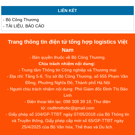
LIÊN KẾT
-
Bộ Công Thương
-
TÀI LIỆU, BÁO CÁO
Trang thông tin điện tử tổng hợp logistics Việt
Nam
- Bản quyền thuộc về Bộ Công Thương.
Chịu trách nhiệm nội dung:
- Trung tâm Thông tin Công nghiệp và Thương mại
- Địa chỉ: Tầng 5-6, Trụ sở Bộ Công Thương, số 655 Phạm Văn
Đồng, Phường Nghĩa Đô, Thành phố Hà Nội
- Người chịu trách nhiệm nội dung: Phó Giám đốc Đinh Thị Bảo
Linh
- Điện thoại liên lạc: 098 308 39 18; Thư điện
tử: csdltmdtvitic@gmail.com
- Giấy phép số 104/GP-TTĐT ngày 07/05/2018 của Bộ Thông tin
và Truyền thông, Giấy phép cấp mới số 65/GP-TTĐT ngày
25/4/2025 của Bộ Văn hóa, Thể thao và Du lịch.