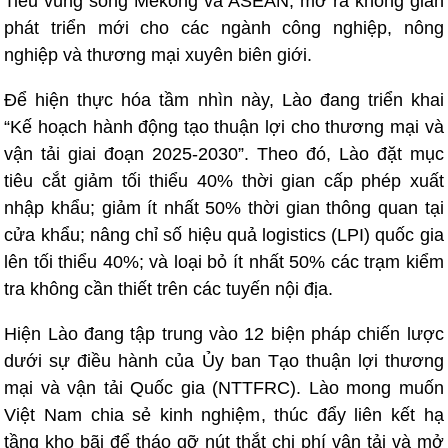
Tiểu vùng sông Mekong và ASEAN, mở ra không gian
phát triển mới cho các ngành công nghiệp, nông
nghiệp và thương mại xuyên biên giới.
Để hiện thực hóa tầm nhìn này, Lào đang triển khai
“Kế hoạch hành động tạo thuận lợi cho thương mại và
vận tải giai đoạn 2025-2030”. Theo đó, Lào đặt mục
tiêu cắt giảm tối thiểu 40% thời gian cấp phép xuất
nhập khẩu; giảm ít nhất 50% thời gian thông quan tại
cửa khẩu; nâng chỉ số hiệu quả logistics (LPI) quốc gia
lên tối thiểu 40%; và loại bỏ ít nhất 50% các trạm kiểm
tra không cần thiết trên các tuyến nội địa.
Hiện Lào đang tập trung vào 12 biện pháp chiến lược
dưới sự điều hành của Ủy ban Tạo thuận lợi thương
mại và vận tải Quốc gia (NTTFRC). Lào mong muốn
Việt Nam chia sẻ kinh nghiệm, thúc đẩy liên kết hạ
tầng kho bãi để tháo gỡ nút thắt chi phí vận tải và mở