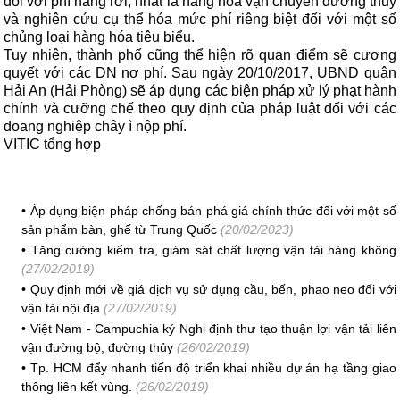
đối với phí hàng rời, nhất là hàng hóa vận chuyển đường thủy
và nghiên cứu cụ thể hóa mức phí riêng biệt đối với một số
chủng loại hàng hóa tiêu biểu.
Tuy nhiên, thành phố cũng thể hiện rõ quan điểm sẽ cương
quyết với các DN nợ phí. Sau ngày 20/10/2017, UBND quận
Hải An (Hải Phòng) sẽ áp dụng các biện pháp xử lý phạt hành
chính và cưỡng chế theo quy định của pháp luật đối với các
doang nghiệp chây ì nộp phí.
VITIC tổng hợp
•
Áp dụng biện pháp chống bán phá giá chính thức đối với một số
sản phẩm bàn, ghế từ Trung Quốc
(20/02/2023)
•
Tăng cường kiểm tra, giám sát chất lượng vận tải hàng không
(27/02/2019)
•
Quy định mới về giá dịch vụ sử dụng cầu, bến, phao neo đối với
vận tải nội địa
(27/02/2019)
•
Việt Nam - Campuchia ký Nghị định thư tạo thuận lợi vận tải liên
vận đường bộ, đường thủy
(26/02/2019)
•
Tp. HCM đẩy nhanh tiến độ triển khai nhiều dự án hạ tầng giao
thông liên kết vùng.
(26/02/2019)