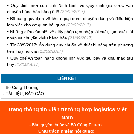
•
Quy định mới của tỉnh Ninh Bình về Quy định giá cước vận
chuyển hàng hóa bằng ô tô
(29/09/2017)
•
Bổ sung quy định về kho ngoại quan chuyên dùng và điều kiện
làm việc cho cơ quan hải quan
(29/09/2017)
•
Những điều cần biết về giấy phép tạm nhập tái xuất, tạm xuất tái
nhập và chuyển khẩu hàng hóa
(21/09/2017)
•
Từ 28/9/2017: Áp dụng quy chuẩn về thiết bị nâng trên phương
tiện thủy nội địa
(13/09/2017)
•
Quy chế An toàn hàng không lĩnh vực tàu bay và khai thác tàu
bay
(12/09/2017)
LIÊN KẾT
-
Bộ Công Thương
-
TÀI LIỆU, BÁO CÁO
Trang thông tin điện tử tổng hợp logistics Việt
Nam
- Bản quyền thuộc về Bộ Công Thương.
Chịu trách nhiệm nội dung: