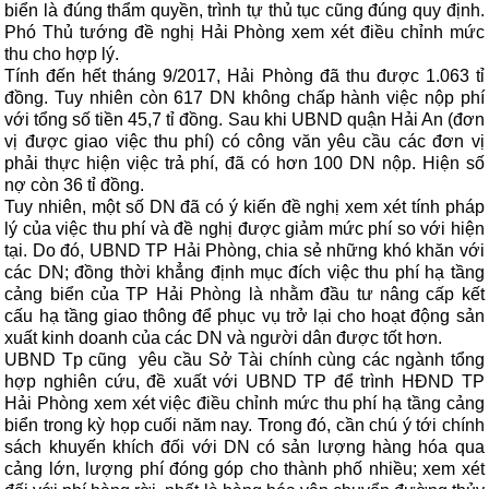
biển là đúng thẩm quyền, trình tự thủ tục cũng đúng quy định.
Phó Thủ tướng đề nghị Hải Phòng xem xét điều chỉnh mức
thu cho hợp lý.
Tính đến hết tháng 9/2017, Hải Phòng đã thu được 1.063 tỉ
đồng. Tuy nhiên còn 617 DN không chấp hành việc nộp phí
với tổng số tiền 45,7 tỉ đồng. Sau khi UBND quận Hải An (đơn
vị được giao việc thu phí) có công văn yêu cầu các đơn vị
phải thực hiện việc trả phí, đã có hơn 100 DN nộp. Hiện số
nợ còn 36 tỉ đồng.
Tuy nhiên, một số DN đã có ý kiến đề nghị xem xét tính pháp
lý của việc thu phí và đề nghị được giảm mức phí so với hiện
tại. Do đó, UBND TP Hải Phòng, chia sẻ những khó khăn với
các DN; đồng thời khẳng định mục đích việc thu phí hạ tầng
cảng biển của TP Hải Phòng là nhằm đầu tư nâng cấp kết
cấu hạ tầng giao thông để phục vụ trở lại cho hoạt động sản
xuất kinh doanh của các DN và người dân được tốt hơn.
UBND Tp cũng yêu cầu Sở Tài chính cùng các ngành tổng
hợp nghiên cứu, đề xuất với UBND TP để trình HĐND TP
Hải Phòng xem xét việc điều chỉnh mức thu phí hạ tầng cảng
biển trong kỳ họp cuối năm nay. Trong đó, cần chú ý tới chính
sách khuyến khích đối với DN có sản lượng hàng hóa qua
cảng lớn, lượng phí đóng góp cho thành phố nhiều; xem xét