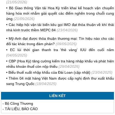
(21/05/2026)
•
Bộ Giao thông Vận tải Hoa Kỳ triển khai kế hoạch vận chuyển
hàng hóa mới nhằm giải quyết các điểm nghẽn trong chuỗi cung
ứng
(21/05/2026)
•
Các hiệp hội vận tải biển kêu gọi IMO đạt thỏa thuận về khí thải
nhà kính trước thềm MEPC 84
(23/04/2026)
•
Mỹ-Anh đạt được thỏa thuận thương mại: Tín hiệu nào cho các
đối tác khác trong đàm phán?
(09/05/2025)
•
EC lùi thời gian thanh tra 'thẻ vàng' IUU đến cuối năm
(04/05/2025)
•
CBP (Hoa Kỳ) tăng cường kiểm tra hàng nhập khẩu và phát hiện
nhiều khoản thuế còn nộp thiếu
(29/04/2025)
•
Biểu thuế xuất nhập khẩu của Đài Loan (cập nhật)
(23/04/2025)
•
Thêm 04 mặt hàng Việt Nam được cấp nghị định thư xuất khẩu
sang Trung Quốc
(18/04/2025)
LIÊN KẾT
-
Bộ Công Thương
-
TÀI LIỆU, BÁO CÁO