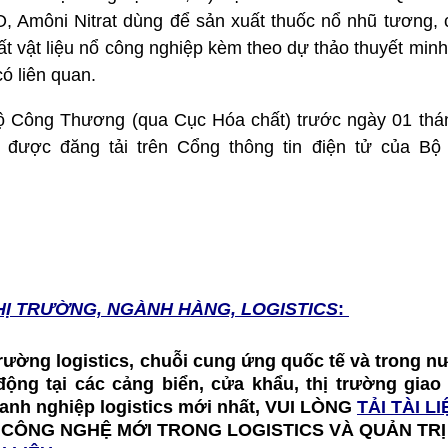
, Amôni Nitrat dùng để sản xuất thuốc nổ nhũ tương, c
ất vật liệu nổ công nghiệp kèm theo dự thảo thuyết min
có liên quan.
Bộ Công Thương (qua Cục Hóa chất) trước ngày 01 th
n được đăng tải trên Cổng thông tin điện tử của B
HỊ TRƯỜNG, NGÀNH HÀNG, LOGISTICS
:
 trường logistics, chuỗi cung ứng quốc tế và trong nư
t động tại các cảng biển, cửa khẩu, thị trường gia
doanh nghiệp logistics mới nhất, VUI LÒNG
TẢI TÀI LI
 CÔNG NGHỆ MỚI TRONG LOGISTICS VÀ QUẢN TR