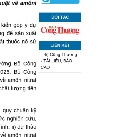
huật về amôni
ĐỐI TÁC
kiến góp ý dự
ng để sản xuất
ất thuốc nổ sử
LIÊN KẾT
-
Bộ Công Thương
-
TÀI LIỆU, BÁO
rưởng Bộ Công
CÁO
2026, Bộ Công
ề amôni nitrat
hất lượng tiền
à quy chuẩn kỹ
ức nghiên cứu,
nh; ii) dự thảo
về amôni nitrat