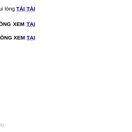
ui lòng
TẢI TÀI
I LÒNG XEM
TẠI
I LÒNG XEM
TẠI
26)