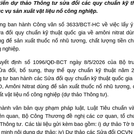
iến dự thảo Thông tư sửa đổi các quy chuẩn kỹ t
ục vụ sản xuất vật liệu nổ công nghiệp.
g ban hành Công văn số 3633/BCT-HC về việc lấy ý 
 đổi quy chuẩn kỹ thuật quốc gia về amôni nitrat dù
ng để sản xuất thuốc nổ nhũ tương, chất lượng tiền ch
g nghiệp.
uyết định số 1096/QĐ-BCT ngày 8/5/2026 của Bộ t
a đổi, bổ sung, thay thế quy chuẩn kỹ thuật năm 
tư ban hành các Sửa đổi quy chuẩn kỹ thuật quốc gia v
, Amôni Nitrat dùng để sản xuất thuốc nổ nhũ tương, c
t vật liệu nổ công nghiệp (dự thảo Thông tư).
hành văn bản quy phạm pháp luật, Luật Tiêu chuẩn v
liên quan, Bộ Công Thương đề nghị các cơ quan, tổ ch
Thông tư. Các tài liệu gửi kèm bao gồm: i) dự thảo Tờ trì
ết minh nội dung dự thảo; iv) Dự thảo các Sửa đổi QCVN 