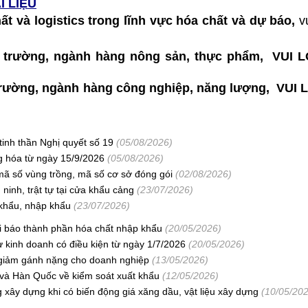
I LIỆU
hất và logistics trong lĩnh vực hóa chất và dự báo,
v
thị trường, ngành hàng nông sản, thực phẩm, VU
hị trường, ngành hàng công nghiệp, năng lượng, VU
tinh thần Nghị quyết số 19
(05/08/2026)
ng hóa từ ngày 15/9/2026
(05/08/2026)
mã số vùng trồng, mã số cơ sở đóng gói
(02/08/2026)
ninh, trật tự tại cửa khẩu cảng
(23/07/2026)
khẩu, nhập khẩu
(23/07/2026)
ai báo thành phần hóa chất nhập khẩu
(20/05/2026)
 kinh doanh có điều kiện từ ngày 1/7/2026
(20/05/2026)
ể giảm gánh nặng cho doanh nghiệp
(13/05/2026)
 và Hàn Quốc về kiểm soát xuất khẩu
(12/05/2026)
xây dựng khi có biến động giá xăng dầu, vật liệu xây dựng
(10/05/20