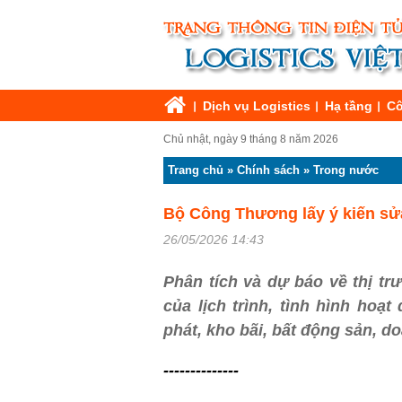
Dịch vụ Logistics
Hạ tầng
Cô
Chủ nhật, ngày 9 tháng 8 năm 2026
Trang chủ
»
Chính sách
»
Trong nước
Bộ Công Thương lấy ý kiến sửa
26/05/2026 14:43
Phân tích và dự báo về thị tr
của lịch trình, tình hình hoạ
phát, kho bãi, bất động sản, d
--------------