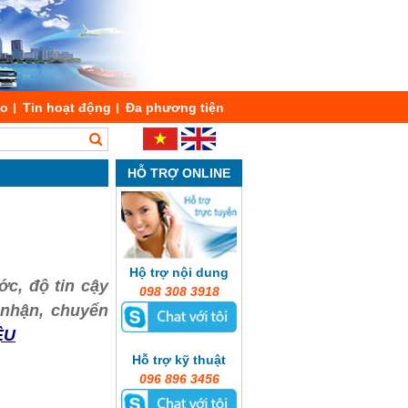
áo
Tin hoạt động
Đa phương tiện
HỖ TRỢ ONLINE
Hộ trợ nội dung
ớc, độ tin cậy
098 308 3918
o nhận, chuyển
ỆU
Hỗ trợ kỹ thuật
096 896 3456