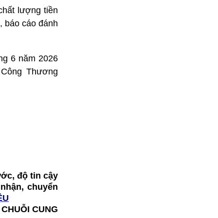
hất lượng tiền
h, báo cáo đánh
áng 6 năm 2026
ộ Công Thương
ớc, độ tin cậy
o nhận, chuyển
ỆU
Ị CHUỖI CUNG