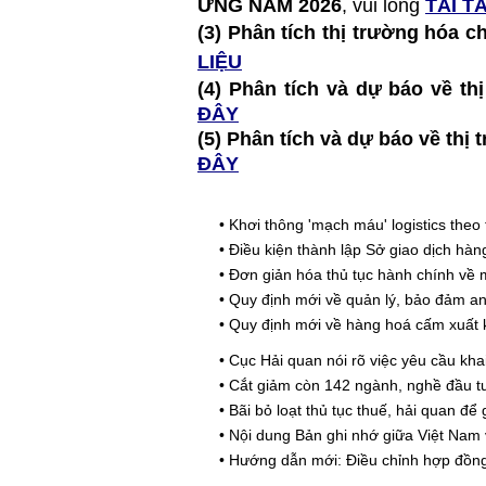
ỨNG NĂM 2026
, vui lòng
TẢI TÀ
(3) Phân tích thị trường hóa c
LIỆU
(4) Phân tích và dự báo về 
ĐÂY
(5) Phân tích và dự báo về t
ĐÂY
•
Khơi thông 'mạch máu' logistics theo 
•
Điều kiện thành lập Sở giao dịch hà
•
Đơn giản hóa thủ tục hành chính về 
•
Quy định mới về quản lý, bảo đảm an 
•
Quy định mới về hàng hoá cấm xuất 
•
Cục Hải quan nói rõ việc yêu cầu kh
•
Cắt giảm còn 142 ngành, nghề đầu tư
•
Bãi bỏ loạt thủ tục thuế, hải quan đ
•
Nội dung Bản ghi nhớ giữa Việt Nam
•
Hướng dẫn mới: Điều chỉnh hợp đồng 