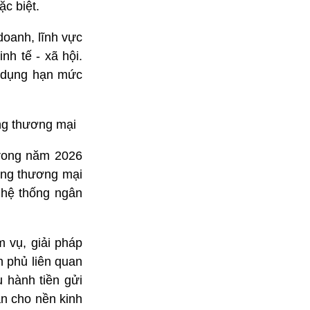
ặc biệt.
doanh, lĩnh vực
nh tế - xã hội.
i dụng hạn mức
àng thương mại
trong năm 2026
hàng thương mại
 hệ thống ngân
 vụ, giải pháp
 phủ liên quan
u hành tiền gửi
n cho nền kinh