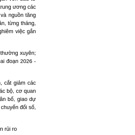
trung ương các
 và nguồn tăng
ần, từng tháng,
nghiêm việc gắn
i thường xuyên;
iai đoạn 2026 -
n, cắt giảm các
các bộ, cơ quan
ân bổ, giao dự
 chuyển đổi số,
n rủi ro