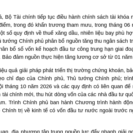
á, Bộ Tài chính tiếp tục điều hành chính sách tài khóa
 điểm, trong đó khẩn trương tham mưu, trong tháng 06 
ột số quy định về thuế xăng dầu, nhiên liệu bay phù hợ
Thủ tướng Chính phủ phân bổ nguồn tăng thu ngân sách 
hân bổ số vốn kế hoạch đầu tư công trung hạn giai đo
. Bảo đảm nguồn thực hiện tăng lương cơ sở từ 01 năm
hiệu quả giải pháp phát triển thị trường chứng khoán, bả
heo chỉ đạo của Chính phủ, Thủ tướng Chính phủ; trìn
i tháng 10 năm 2026 và các quy định có liên quan để
m tài chính mới, thu hút dòng vốn của các nhà đầu tư qu
 Nam. Trình Chính phủ ban hành Chương trình hành độn
Chính trị về kinh tế có vốn đầu tư nước ngoài trước n
uan, địa phương tập trung nguồn lực đẩy nhanh giải n