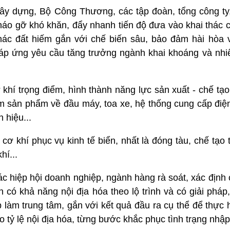
 xây dựng, Bộ Công Thương, các tập đoàn, tổng công ty
áo gỡ khó khăn, đẩy nhanh tiến độ đưa vào khai thác c
hác đất hiếm gắn với chế biến sâu, bảo đảm hài hòa 
đáp ứng yêu cầu tăng trưởng ngành khai khoáng và nhiê
 khí trọng điểm, hình thành năng lực sản xuất - chế tạ
óm sản phẩm về đầu máy, toa xe, hệ thống cung cấp điện
n hiệu...
ơ khí phục vụ kinh tế biển, nhất là đóng tàu, chế tạo th
hí...
 hiệp hội doanh nghiệp, ngành hàng rà soát, xác định 
ện có khả năng nội địa hóa theo lộ trình và có giải pháp
 làm trung tâm, gắn với kết quả đầu ra cụ thể để thực
o tỷ lệ nội địa hóa, từng bước khắc phục tình trạng nhập