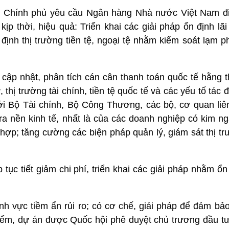
ệ, Chính phủ yêu cầu Ngân hàng Nhà nước Việt Nam đ
 kịp thời, hiệu quả: Triển khai các giải pháp ổn định lã
định thị trường tiền tệ, ngoại tệ nhằm kiểm soát lạm p
, cập nhật, phân tích cán cân thanh toán quốc tế hằng t
thị trường tài chính, tiền tệ quốc tế và các yếu tố tác đ
với Bộ Tài chính, Bộ Công Thương, các bộ, cơ quan liê
 ra nền kinh tế, nhất là của các doanh nghiệp có kim n
hợp; tăng cường các biện pháp quản lý, giám sát thị tr
p tục tiết giảm chi phí, triển khai các giải pháp nhằm ổ
ĩnh vực tiềm ẩn rủi ro; có cơ chế, giải pháp để đảm bả
điểm, dự án được Quốc hội phê duyệt chủ trương đầu t