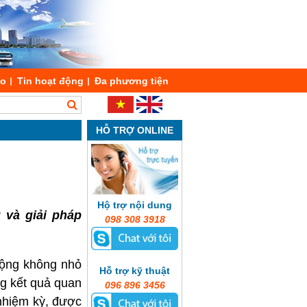
áo
Tin hoạt động
Đa phương tiện
HỖ TRỢ ONLINE
Hộ trợ nội dung
 và giải pháp
098 308 3918
 động không nhỏ
Hỗ trợ kỹ thuật
ng kết quả quan
096 896 3456
 nhiệm kỳ, được