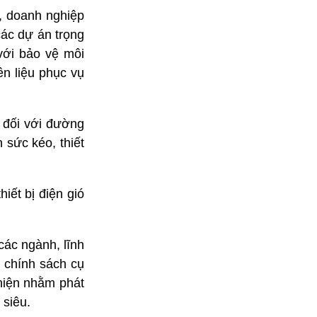
, doanh nghiệp
ác dự án trọng
với bảo vệ môi
n liệu phục vụ
o đối với đường
 sức kéo, thiết
iết bị điện gió
các ngành, lĩnh
, chính sách cụ
 hiện nhằm phát
 siêu.