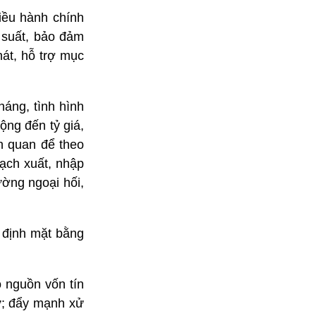
iều hành chính
i suất, bảo đảm
hát, hỗ trợ mục
háng, tình hình
ộng đến tỷ giá,
n quan để theo
gạch xuất, nhập
ường ngoại hối,
n định mặt bằng
o nguồn vốn tín
ư; đẩy mạnh xử