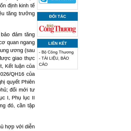
ổn định kinh tế
êu tăng trưởng
ĐỐI TÁC
, bảo đảm tăng
 cơ quan ngang
LIÊN KẾT
trung ương (sau
-
Bộ Công Thương
được giao thực
-
TÀI LIỆU, BÁO
CÁO
t, Kết luận của
/2026/QH16 của
hị quyết Phiên
hủ; đổi mới tư
c I, Phụ lục II
ng đó, cần tập
hù hợp với diễn