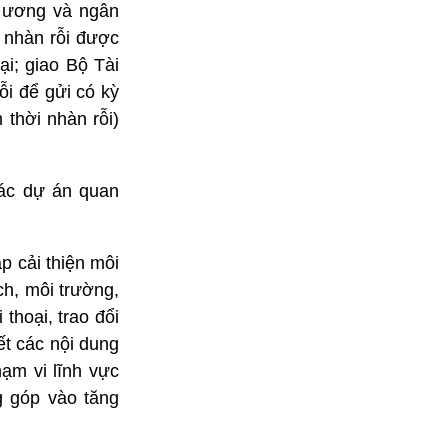
g ương và ngân
 nhàn rỗi được
i; giao Bộ Tài
i để gửi có kỳ
thời nhàn rỗi)
các dự án quan
p cải thiện môi
ch, môi trường,
 thoại, trao đổi
ết các nội dung
ạm vi lĩnh vực
g góp vào tăng