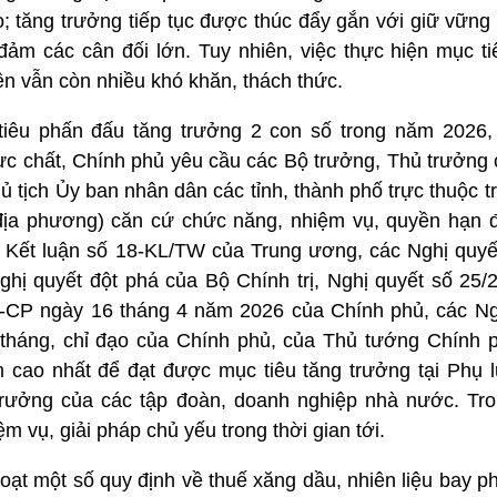
; tăng trưởng tiếp tục được thúc đẩy gắn với giữ vững 
đảm các cân đối lớn. Tuy nhiên, việc thực hiện mục ti
n vẫn còn nhiều khó khăn, thách thức.
tiêu phấn đấu tăng trưởng 2 con số trong năm 2026
hực chất, Chính phủ yêu cầu các Bộ trưởng, Thủ trưởng
ủ tịch Ủy ban nhân dân các tỉnh, thành phố trực thuộc 
, địa phương) căn cứ chức năng, nhiệm vụ, quyền hạn 
quả Kết luận số 18-KL/TW của Trung ương, các Nghị quyế
Nghị quyết đột phá của Bộ Chính trị, Nghị quyết số 25
-CP ngày 16 tháng 4 năm 2026 của Chính phủ, các Ng
háng, chỉ đạo của Chính phủ, của Thủ tướng Chính p
m cao nhất để đạt được mục tiêu tăng trưởng tại Phụ lụ
trưởng của các tập đoàn, doanh nghiệp nhà nước. Tro
ệm vụ, giải pháp chủ yếu trong thời gian tới.
hoạt một số quy định về thuế xăng dầu, nhiên liệu bay p