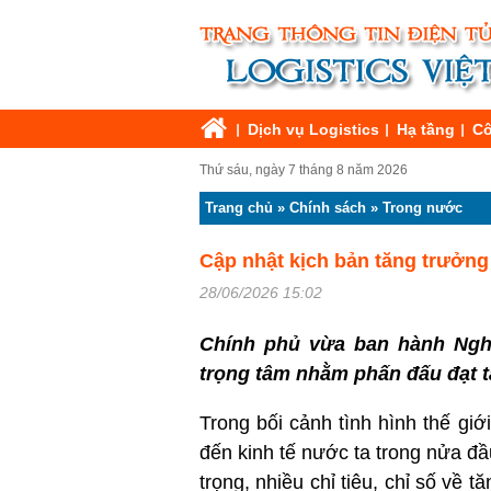
Dịch vụ Logistics
Hạ tầng
Cô
Thứ sáu, ngày 7 tháng 8 năm 2026
Trang chủ
»
Chính sách
»
Trong nước
Cập nhật kịch bản tăng trưởng 
28/06/2026 15:02
Chính phủ vừa ban hành Nghị
trọng tâm nhằm phấn đấu đạt t
Trong bối cảnh tình hình thế giớ
đến kinh tế nước ta trong nửa đ
trọng, nhiều chỉ tiêu, chỉ số về