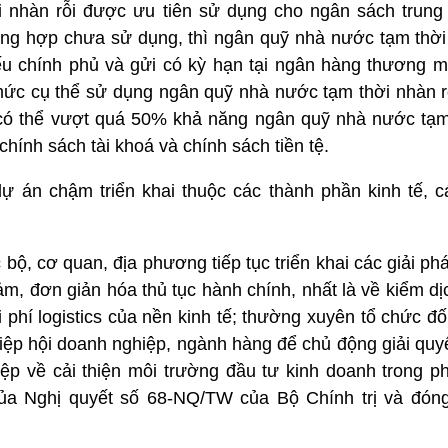
i nhàn rỗi được ưu tiên sử dụng cho ngân sách trun
ường hợp chưa sử dụng, thì ngân quỹ nhà nước tạm thời
ếu chính phủ và gửi có kỳ hạn tại ngân hàng thương mạ
mức cụ thể sử dụng ngân quỹ nhà nước tạm thời nhàn rỗ
có thể vượt quá 50% khả năng ngân quỹ nhà nước tạm 
ính sách tài khoá và chính sách tiền tệ.
dự án chậm triển khai thuộc các thành phần kinh tế, 
bộ, cơ quan, địa phương tiếp tục triển khai các giải phá
ảm, đơn giản hóa thủ tục hành chính, nhất là về kiểm dị
i phí logistics của nền kinh tế; thường xuyên tổ chức đối
hiệp hội doanh nghiệp, ngành hàng để chủ động giải quy
ệp về cải thiện môi trường đầu tư kinh doanh trong ph
của Nghị quyết số 68-NQ/TW của Bộ Chính trị và đón