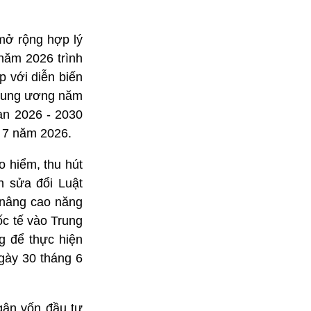
 mở rộng hợp lý
năm 2026 trình
p với diễn biến
trung ương năm
ạn 2026 - 2030
 7 năm 2026.
o hiểm, thu hút
h sửa đổi Luật
 nâng cao năng
ốc tế vào Trung
g để thực hiện
gày 30 tháng 6
gân vốn đầu tư