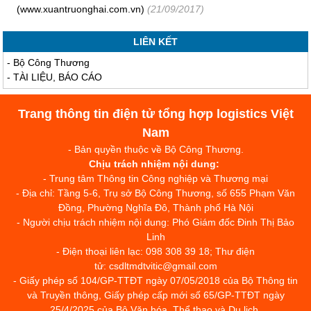
(www.xuantruonghai.com.vn)
(21/09/2017)
LIÊN KẾT
-
Bộ Công Thương
-
TÀI LIỆU, BÁO CÁO
Trang thông tin điện tử tổng hợp logistics Việt
Nam
- Bản quyền thuộc về Bộ Công Thương.
Chịu trách nhiệm nội dung:
- Trung tâm Thông tin Công nghiệp và Thương mại
- Địa chỉ: Tầng 5-6, Trụ sở Bộ Công Thương, số 655 Phạm Văn
Đồng, Phường Nghĩa Đô, Thành phố Hà Nội
- Người chịu trách nhiệm nội dung: Phó Giám đốc Đinh Thị Bảo
Linh
- Điện thoại liên lạc: 098 308 39 18; Thư điện
tử: csdltmdtvitic@gmail.com
- Giấy phép số 104/GP-TTĐT ngày 07/05/2018 của Bộ Thông tin
và Truyền thông, Giấy phép cấp mới số 65/GP-TTĐT ngày
25/4/2025 của Bộ Văn hóa, Thể thao và Du lịch.