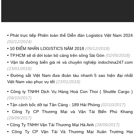
•
Phát trực tiếp Phiên toàn thể Diễn đàn Logistics Việt Nam 2024
(02/12/2024)
•
10 ĐIỂM NHẤN LOGISTICS NĂM 2018
(09/12/2018)
•
TP.HCM sẽ di dời toàn bộ cảng trên sông Sài Gòn
(02/05/2018)
•
Vận tải đường biển giá rẻ và chuyên nghiệp indochina247.com
(23/01/2018)
•
Đường sắt Việt Nam đưa đoàn tàu nhanh 5 sao hiện đại nhất
Việt Nam vào phục vụ tết
(23/01/2018)
•
Công ty TNHH Dịch Vụ Hàng Hoá Con Thoi ( Shuttle Cargo )
(09/10/2017)
•
Tận cảnh bốc dỡ tại Tân Cảng - 189 Hải Phòng
(02/10/2017)
•
Công Ty CP Thương Mại và Vận Tải Biển Phú Khang
(29/09/2017)
•
Công Ty TNHH Vận Tải Thương Mại Hà Anh
(28/09/2017)
•
Công Ty CP Vận Tải Và Thương Mại Xuân Trường Hai