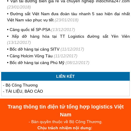
•
Vận tải đường biển giá rẻ và chuyên nghiệp indochina247.com
(23/01/2018)
•
Đường sắt Việt Nam đưa đoàn tàu nhanh 5 sao hiện đại nhất
Việt Nam vào phục vụ tết
(23/01/2018)
•
Cảng quốc tế SP-PSA
(13/12/2017)
•
Xếp dỡ hàng hóa tại TT Logistics đường sắt Yên Viên
(13/12/2017)
•
Bốc dỡ hàng tại cảng SITV
(11/12/2017)
•
Cảng Holcim Vũng Tàu
(11/12/2017)
•
Bốc dỡ hàng tại cảng Phú Mỹ
(08/12/2017)
LIÊN KẾT
-
Bộ Công Thương
-
TÀI LIỆU, BÁO CÁO
Trang thông tin điện tử tổng hợp logistics Việt
Nam
- Bản quyền thuộc về Bộ Công Thương.
Chịu trách nhiệm nội dung: