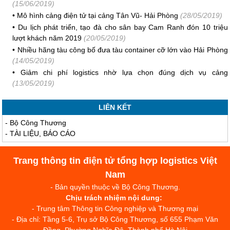
(15/06/2019)
•
Mô hình cảng điện tử tại cảng Tân Vũ- Hải Phòng
(28/05/2019)
•
Du lịch phát triển, tạo đà cho sân bay Cam Ranh đón 10 triệu
lượt khách năm 2019
(20/05/2019)
•
Nhiều hãng tàu công bố đưa tàu container cỡ lớn vào Hải Phòng
(14/05/2019)
•
Giảm chi phí logistics nhờ lựa chọn đúng dịch vụ cảng
(13/05/2019)
LIÊN KẾT
-
Bộ Công Thương
-
TÀI LIỆU, BÁO CÁO
Trang thông tin điện tử tổng hợp logistics Việt
Nam
- Bản quyền thuộc về Bộ Công Thương.
Chịu trách nhiệm nội dung:
- Trung tâm Thông tin Công nghiệp và Thương mại
- Địa chỉ: Tầng 5-6, Trụ sở Bộ Công Thương, số 655 Phạm Văn