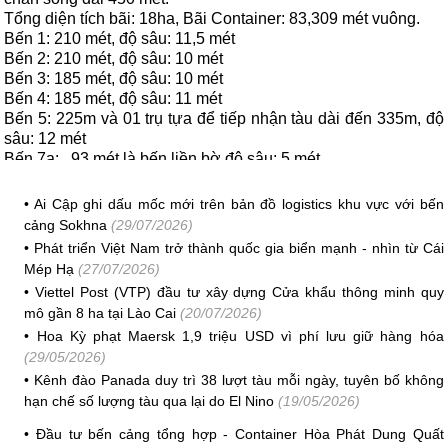
Tổng diện tích bãi: 18ha, Bãi Container: 83,309 mét vuông.
Bến 1: 210 mét, độ sâu: 11,5 mét
Bến 2: 210 mét, độ sâu: 10 mét
Bến 3: 185 mét, độ sâu: 10 mét
Bến 4: 185 mét, độ sâu: 11 mét
Bến 5: 225m và 01 trụ tựa để tiếp nhận tàu dài đến 335m, độ
sâu: 12 mét
Bến 7a:
93 mét là bến liền bờ độ sâu: 5 mét
Bến 7b:
84 mét là bến liền bờ độ sâu: 5 mét
Bến 6: 310 mét, độ sâu: 14,3 mét
•
Ai Cập ghi dấu mốc mới trên bản đồ logistics khu vực với bến
Bến 8: 190 mét, độ sâu: 11m
cảng Sokhna
(29/07/2026)
•
Phát triển Việt Nam trở thành quốc gia biển mạnh - nhìn từ Cái
VITIC tổng hợp/ Tham khảo danangport.com
Mép Hạ
(27/07/2026)
•
Viettel Post (VTP) đầu tư xây dựng Cửa khẩu thông minh quy
mô gần 8 ha tại Lào Cai
(20/07/2026)
•
Hoa Kỳ phạt Maersk 1,9 triệu USD vì phí lưu giữ hàng hóa
(29/05/2026)
•
Kênh đào Panada duy trì 38 lượt tàu mỗi ngày, tuyên bố không
hạn chế số lượng tàu qua lại do El Nino
(19/05/2026)
•
Đầu tư bến cảng tổng hợp - Container Hòa Phát Dung Quất