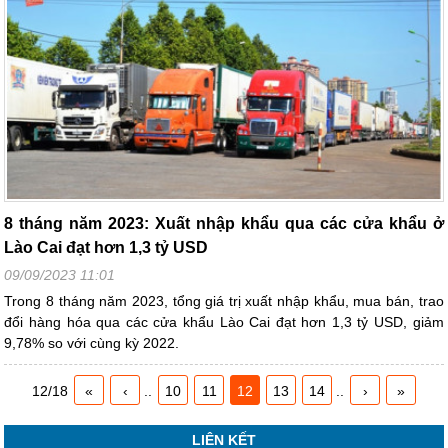
8 tháng năm 2023: Xuất nhập khẩu qua các cửa khẩu ở
Lào Cai đạt hơn 1,3 tỷ USD
09/09/2023 11:01
Trong 8 tháng năm 2023, tổng giá trị xuất nhập khẩu, mua bán, trao
đổi hàng hóa qua các cửa khẩu Lào Cai đạt hơn 1,3 tỷ USD, giảm
9,78% so với cùng kỳ 2022.
12/18
«
‹
..
10
11
12
13
14
..
›
»
LIÊN KẾT