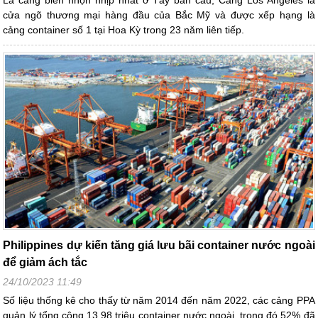
Là cảng biển nhộn nhịp nhất ở Tây bán cầu, Cảng Los Angeles là
cửa ngõ thương mại hàng đầu của Bắc Mỹ và được xếp hạng là
cảng container số 1 tại Hoa Kỳ trong 23 năm liên tiếp.
Philippines dự kiến tăng giá lưu bãi container nước ngoài
để giảm ách tắc
24/10/2023 11:49
Số liệu thống kê cho thấy từ năm 2014 đến năm 2022, các cảng PPA
quản lý tổng cộng 13,98 triệu container nước ngoài, trong đó 52% đã