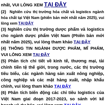
TẠI ĐÂY
nhất, VUI LÒNG XEM
(2)
Nghiên cứu thị trường hóa chất và logistics ngành
hóa chất tại Việt Nam (phiên bản mới nhất năm 2025), vui
lòng xem
TẠI ĐÂY
(3)
Nghiên cứu thị trường dược phẩm và logistics
cho ngành dược phẩm Việt Nam (Phiên bản mới
nhất năm 2025), vui lòng tham khảo
TẠI ĐÂY
(4) THÔNG TIN NGÀNH DƯỢC PHẨM, MĨ PHẨM,
VUI LÒNG XEM
TẠI ĐÂY
(5)
Phân tích chi tiết về kinh tế, thương mại, tài
chính tiền tệ thế giới, trong nước, các thị trường
tiêu biểu, các ngành hàng sản xuất nông nghiệp,
công nghiệp và các mặt hàng xuất, nhập khẩu
chính, vui lòng tham khảo
TẠI ĐÂY
(6) Phân tích biến động các chỉ tiêu logistics của
Việt Nam giai đoạn 2017-2023, so sánh với kế