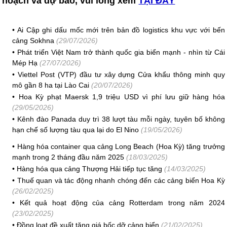
hoạch và dự báo, vui lòng xem
TẠI ĐÂY
•
Ai Cập ghi dấu mốc mới trên bản đồ logistics khu vực với bến
cảng Sokhna
(29/07/2026)
•
Phát triển Việt Nam trở thành quốc gia biển mạnh - nhìn từ Cái
Mép Hạ
(27/07/2026)
•
Viettel Post (VTP) đầu tư xây dựng Cửa khẩu thông minh quy
mô gần 8 ha tại Lào Cai
(20/07/2026)
•
Hoa Kỳ phạt Maersk 1,9 triệu USD vì phí lưu giữ hàng hóa
(29/05/2026)
•
Kênh đào Panada duy trì 38 lượt tàu mỗi ngày, tuyên bố không
hạn chế số lượng tàu qua lại do El Nino
(19/05/2026)
•
Hàng hóa container qua cảng Long Beach (Hoa Kỳ) tăng trưởng
mạnh trong 2 tháng đầu năm 2025
(18/03/2025)
•
Hàng hóa qua cảng Thượng Hải tiếp tục tăng
(14/03/2025)
•
Thuế quan và tác động nhanh chóng đến các cảng biển Hoa Kỳ
(26/02/2025)
•
Kết quả hoạt động của cảng Rotterdam trong năm 2024
(23/02/2025)
•
Đồng loạt đề xuất tăng giá bốc dỡ cảng biển
(21/02/2025)