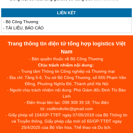
LIÊN KẾT
-
Bộ Công Thương
-
TÀI LIỆU, BÁO CÁO
Trang thông tin điện tử tổng hợp logistics Việt
Nam
- Bản quyền thuộc về Bộ Công Thương.
Chịu trách nhiệm nội dung:
- Trung tâm Thông tin Công nghiệp và Thương mại
- Địa chỉ: Tầng 5-6, Trụ sở Bộ Công Thương, số 655 Phạm Văn
Đồng, Phường Nghĩa Đô, Thành phố Hà Nội
- Người chịu trách nhiệm nội dung: Phó Giám đốc Đinh Thị Bảo
Linh
- Điện thoại liên lạc: 098 308 39 18; Thư điện
tử: csdltmdtvitic@gmail.com
- Giấy phép số 104/GP-TTĐT ngày 07/05/2018 của Bộ Thông tin
và Truyền thông, Giấy phép cấp mới số 65/GP-TTĐT ngày
25/4/2025 của Bộ Văn hóa, Thể thao và Du lịch.