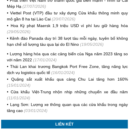
•
Phát triển Việt Nam trở thành quốc gia biển mạnh - nhìn từ Cái
Mép Hạ
(27/07/2026)
•
Viettel Post (VTP) đầu tư xây dựng Cửa khẩu thông minh quy
mô gần 8 ha tại Lào Cai
(20/07/2026)
•
Hoa Kỳ phạt Maersk 1,9 triệu USD vì phí lưu giữ hàng hóa
(29/05/2026)
•
Kênh đào Panada duy trì 38 lượt tàu mỗi ngày, tuyên bố không
hạn chế số lượng tàu qua lại do El Nino
(19/05/2026)
•
Lượng hàng hóa qua các cảng biển của Nga năm 2023 tăng so
với năm 2022
(17/01/2024)
•
Thái Lan khai trương Bangkok Port Free Zone, tăng năng lực
dịch vụ logistics quốc tế
(16/01/2024)
•
Quặng sắt xuất khẩu qua cảng Chu Lai tăng hơn 160%
(15/01/2024)
•
Cửa khẩu Việt-Trung nhộn nhịp những chuyến xe đầu năm
(11/01/2024)
•
Lạng Sơn: Lượng xe thông quan qua các cửa khẩu trong ngày
tăng cao
(03/01/2024)
LIÊN KẾT