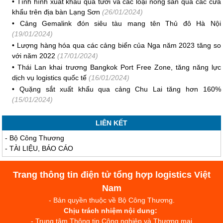
•
Tình hình xuất khẩu quả tươi và các loại nông sản qua các cửa
khẩu trên địa bàn Lạng Sơn
(26/01/2024)
•
Cảng Gemalink đón siêu tàu mang tên Thủ đô Hà Nội
(19/01/2024)
•
Lượng hàng hóa qua các cảng biển của Nga năm 2023 tăng so
với năm 2022
(17/01/2024)
•
Thái Lan khai trương Bangkok Port Free Zone, tăng năng lực
dịch vụ logistics quốc tế
(16/01/2024)
•
Quặng sắt xuất khẩu qua cảng Chu Lai tăng hơn 160%
(15/01/2024)
LIÊN KẾT
-
Bộ Công Thương
-
TÀI LIỆU, BÁO CÁO
Trang thông tin điện tử tổng hợp logistics Việt
Nam
- Bản quyền thuộc về Bộ Công Thương.
Chịu trách nhiệm nội dung:
- Trung tâm Thông tin Công nghiệp và Thương mại