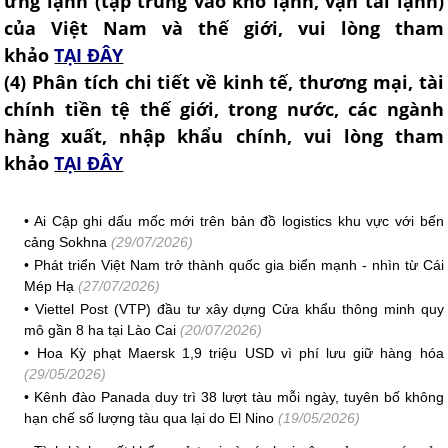
ứng lạnh (tập trung vào kho lạnh, vận tải lạnh)
của Việt Nam và thế giới, vui lòng tham
khảo
TẠI ĐÂY
(4
) Phân tích chi tiết về kinh tế, thương mại, tài
chính tiền tệ thế giới, trong nước, các ngành
hàng xuất, nhập khẩu chính, vui lòng tham
khảo
TẠI ĐÂY
•
Ai Cập ghi dấu mốc mới trên bản đồ logistics khu vực với bến
cảng Sokhna
(29/07/2026)
•
Phát triển Việt Nam trở thành quốc gia biển mạnh - nhìn từ Cái
Mép Hạ
(27/07/2026)
•
Viettel Post (VTP) đầu tư xây dựng Cửa khẩu thông minh quy
mô gần 8 ha tại Lào Cai
(20/07/2026)
•
Hoa Kỳ phạt Maersk 1,9 triệu USD vì phí lưu giữ hàng hóa
(29/05/2026)
•
Kênh đào Panada duy trì 38 lượt tàu mỗi ngày, tuyên bố không
hạn chế số lượng tàu qua lại do El Nino
(19/05/2026)