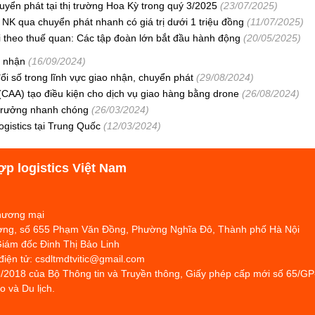
uyển phát tại thị trường Hoa Kỳ trong quý 3/2025
(23/07/2025)
NK qua chuyển phát nhanh có giá trị dưới 1 triệu đồng
(11/07/2025)
i theo thuế quan: Các tập đoàn lớn bắt đầu hành động
(20/05/2025)
o nhận
(16/09/2024)
i số trong lĩnh vực giao nhận, chuyển phát
(29/08/2024)
AA) tạo điều kiện cho dịch vụ giao hàng bằng drone
(26/08/2024)
 trưởng nhanh chóng
(26/03/2024)
ogistics tại Trung Quốc
(12/03/2024)
ợp logistics Việt Nam
Thương mại
hương, số 655 Phạm Văn Đồng, Phường Nghĩa Đô, Thành phố Hà Nội
Giám đốc Đinh Thị Bảo Linh
 điện tử: csdltmdtvitic@gmail.com
/2018 của Bộ Thông tin và Truyền thông, Giấy phép cấp mới số 65/G
 và Du lịch.