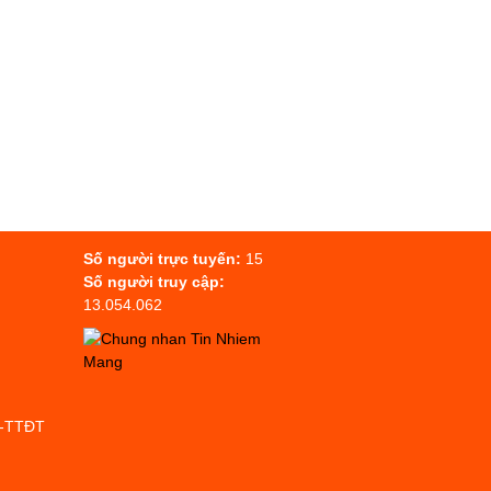
Số người trực tuyến:
15
Số người truy cập:
13.054.062
P-TTĐT