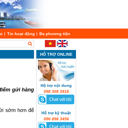
áo
Tin hoạt động
Đa phương tiện
HỖ TRỢ ONLINE
Hộ trợ nội dung
điểm gửi hàng
098 308 3918
gửi sớm hơn để
Hỗ trợ kỹ thuật
096 896 3456