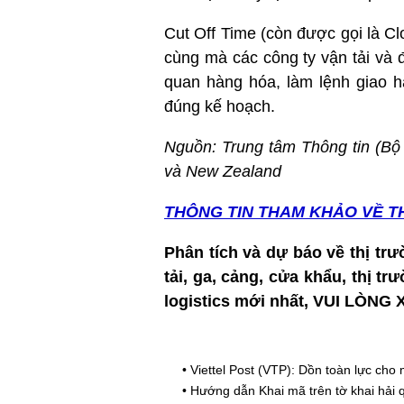
Cut Off Time (còn được gọi là C
cùng mà các công ty vận tải và đ
quan hàng hóa, làm lệnh giao h
đúng kế hoạch.
Nguồn: Trung tâm Thông tin (Bộ C
và New Zealand
THÔNG TIN T
HAM KHẢO VỀ T
Phân tích và dự báo về thị trư
tải, ga, cảng, cửa khẩu, thị t
logistics mới nhất, VUI LÒNG
•
Viettel Post (VTP): Dồn toàn lực cho
•
Hướng dẫn Khai mã trên tờ khai hải