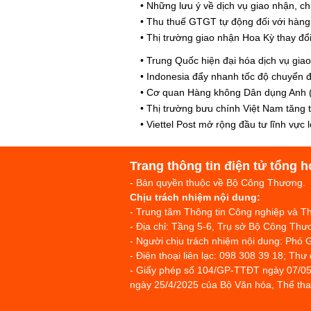
•
Những lưu ý về dịch vụ giao nhận, ch
•
Thu thuế GTGT tự động đối với hàng 
•
Thị trường giao nhận Hoa Kỳ thay đổ
•
Trung Quốc hiện đại hóa dịch vụ gia
•
Indonesia đẩy nhanh tốc độ chuyển đổ
•
Cơ quan Hàng không Dân dụng Anh (C
•
Thị trường bưu chính Việt Nam tăng
•
Viettel Post mở rộng đầu tư lĩnh vực l
Trang thông tin điện tử tổng h
- Bản quyền thuộc về Bộ Công Thương.
Chịu trách nhiệm nội dung:
- Trung tâm Thông tin Công nghiệp và 
- Địa chỉ: Tầng 5-6, Trụ sở Bộ Công T
- Người chịu trách nhiệm nội dung: Phó 
- Điện thoại liên lạc: 098 308 39 18; Thư
- Giấy phép số 104/GP-TTĐT ngày 07/05
ngày 25/4/2025 của Bộ Văn hóa, Thể thao