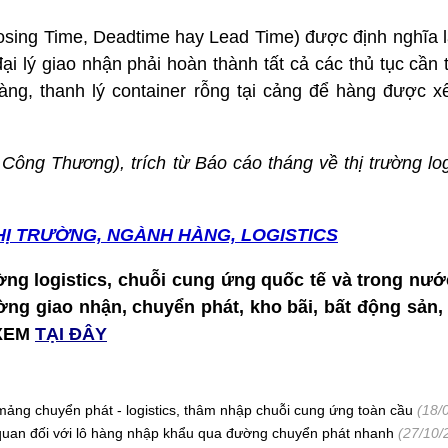
losing Time, Deadtime hay Lead Time) được định nghĩa l
ại lý giao nhận phải hoàn thành tất cả các thủ tục cần 
àng, thanh lý container rỗng tại cảng để hàng được xế
ông Thương), trích từ Báo cáo tháng về thị trường logi
HỊ TRƯỜNG, NGÀNH HÀNG, LOGISTICS
ờng logistics, chuỗi cung ứng quốc tế và trong nướ
rường giao nhận, chuyển phát, kho bãi, bất động sản
 XEM
TẠI ĐÂY
 mảng chuyển phát - logistics, thâm nhập chuỗi cung ứng toàn cầu
(18/
 quan đối với lô hàng nhập khẩu qua đường chuyển phát nhanh
(27/10/