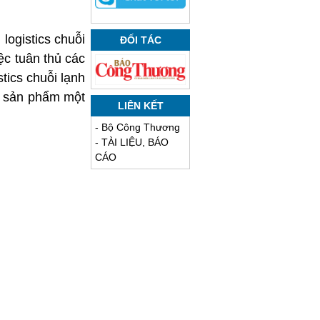
 logistics chuỗi
ĐỐI TÁC
ệc tuân thủ các
tics chuỗi lạnh
hị sản phẩm một
LIÊN KẾT
-
Bộ Công Thương
-
TÀI LIỆU, BÁO
CÁO