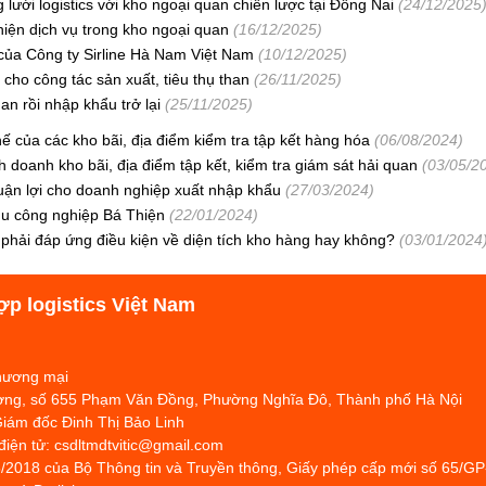
lưới logistics với kho ngoại quan chiến lược tại Đồng Nai
(24/12/2025
iện dịch vụ trong kho ngoại quan
(16/12/2025)
của Công ty Sirline Hà Nam Việt Nam
(10/12/2025)
ho công tác sản xuất, tiêu thụ than
(26/11/2025)
n rồi nhập khẩu trở lại
(25/11/2025)
 của các kho bãi, địa điểm kiểm tra tập kết hàng hóa
(06/08/2024)
h doanh kho bãi, địa điểm tập kết, kiểm tra giám sát hải quan
(03/05/2
uận lợi cho doanh nghiệp xuất nhập khẩu
(27/03/2024)
hu công nghiệp Bá Thiện
(22/01/2024)
hải đáp ứng điều kiện về diện tích kho hàng hay không?
(03/01/2024
ợp logistics Việt Nam
Thương mại
hương, số 655 Phạm Văn Đồng, Phường Nghĩa Đô, Thành phố Hà Nội
Giám đốc Đinh Thị Bảo Linh
 điện tử: csdltmdtvitic@gmail.com
/2018 của Bộ Thông tin và Truyền thông, Giấy phép cấp mới số 65/G