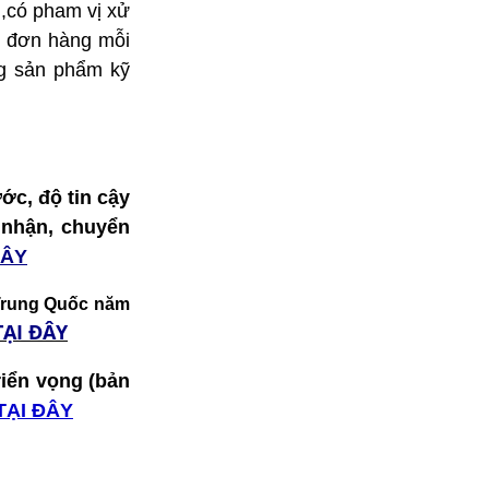
l,có pham vị xử
00 đơn hàng mỗi
ng sản phẩm kỹ
ớc, độ tin cậy
o nhận, chuyển
ĐÂY
 Trung Quốc năm
TẠI ĐÂY
riển vọng (bản
TẠI ĐÂY