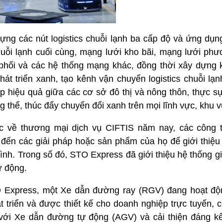
ng các nút logistics chuỗi lạnh ba cấp độ và ứng dụng
huỗi lạnh cuối cùng, mạng lưới kho bãi, mạng lưới phư
phối và các hệ thống mạng khác, đồng thời xây dựng k
át triển xanh, tạo kênh vận chuyển logistics chuỗi lạ
ợp hiệu quả giữa các cơ sở đô thị và nông thôn, thực 
ổng thể, thúc đẩy chuyển đổi xanh trên mọi lĩnh vực, khu 
c về thương mại dịch vụ CIFTIS năm nay, các công 
ến các giải pháp hoặc sản phẩm của họ để giới thiệu
mình. Trong số đó, STO Express đã giới thiệu hệ thống 
ự động.
O Express, một Xe dẫn đường ray (RGV) đang hoạt độ
t triển và được thiết kế cho doanh nghiệp trực tuyến, 
 với Xe dẫn đường tự động (AGV) và cải thiện đáng kể