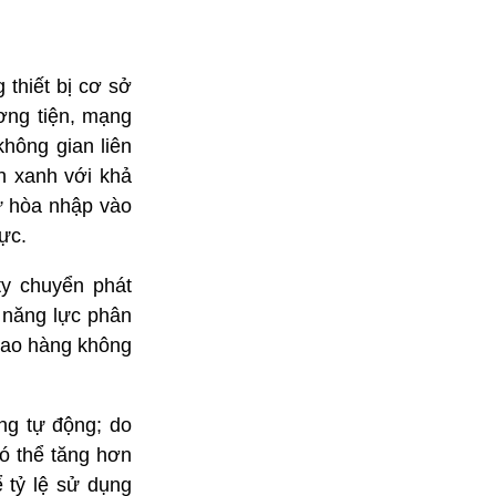
 thiết bị cơ sở
ơng tiện, mạng
hông gian liên
nh xanh với khả
sự hòa nhập vào
vực.
ty chuyển phát
 năng lực phân
giao hàng không
ng tự động; do
có thể tăng hơn
 tỷ lệ sử dụng