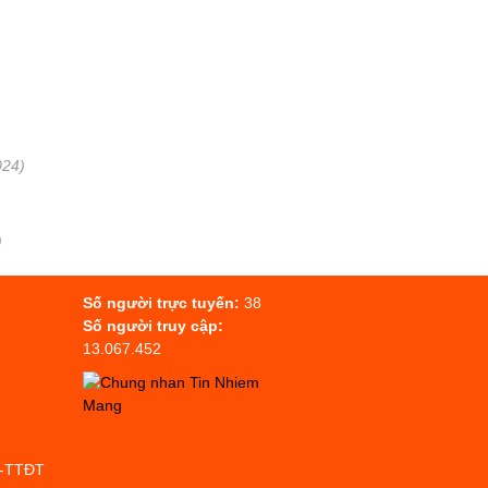
)
024)
)
Số người trực tuyến:
38
Số người truy cập:
13.067.452
P-TTĐT