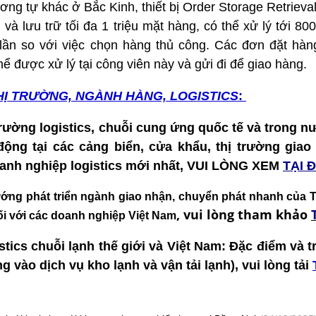
ương tự khác ở Bắc Kinh, thiết bị Order Storage Retrieva
g và lưu trữ tối đa 1 triệu mặt hàng, có thể xử lý tới 8
lần so với việc chọn hàng thủ công. Các đơn đặt hà
hể được xử lý tại công viên này và gửi đi để giao hàng.
HỊ TRƯỜNG, NGÀNH HÀNG, LOGISTICS
:
 trường logistics, chuỗi cung ứng quốc tế và trong nư
t động tại các cảng biển, cửa khẩu, thị trường gia
doanh nghiệp logistics mới nhất, VUI LÒNG XEM
TẠI 
 hướng phát triển ngành giao nhận, chuyển phát nhanh của
,
vui lòng tham khảo
ối với các doanh nghiệp Việt Nam
stics chuỗi lạnh thế giới và Việt Nam: Đặc điểm và t
 vào dịch vụ kho lạnh và vận tải lạnh), vui lòng tải