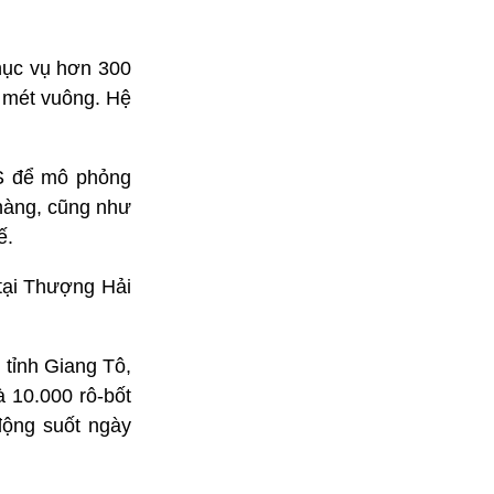
phục vụ hơn 300
u mét vuông. Hệ
IS để mô phỏng
 hàng, cũng như
ế.
 tại Thượng Hải
 tỉnh Giang Tô,
 10.000 rô-bốt
động suốt ngày