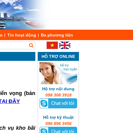
áo
Tin hoạt động
Đa phương tiện
HỖ TRỢ ONLINE
Hộ trợ nội dung
riển vọng (bản
098 308 3918
TẠI ĐÂY
Hỗ trợ kỹ thuật
096 896 3456
ch vụ kho bãi