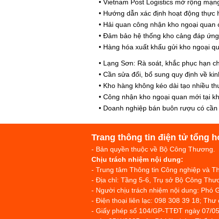
•
Vietnam Post Logistics mở rộng mạng 
•
Hướng dẫn xác định hoạt động thực h
•
Hải quan công nhận kho ngoại quan 
•
Đảm bảo hệ thống kho cảng đáp ứng c
•
Hàng hóa xuất khẩu gửi kho ngoại qua
•
Lạng Sơn: Rà soát, khắc phục hạn chế
•
Cần sửa đổi, bổ sung quy định về kin
•
Kho hàng không kéo dài tạo nhiều th
•
Công nhận kho ngoại quan mới tại k
•
Doanh nghiệp bán buôn rượu có cần p
Trang thông tin điện tử tổng h
- Bản quyền thuộc về Bộ Công Thương.
Chịu trách nhiệm nội dung:
- Trung tâm Thông tin Công nghiệp và 
- Địa chỉ: Tầng 5-6, Trụ sở Bộ Công T
- Người chịu trách nhiệm nội dung: Phó 
- Điện thoại liên lạc: 098 308 39 18; Thư
- Giấy phép số 104/GP-TTĐT ngày 07/05