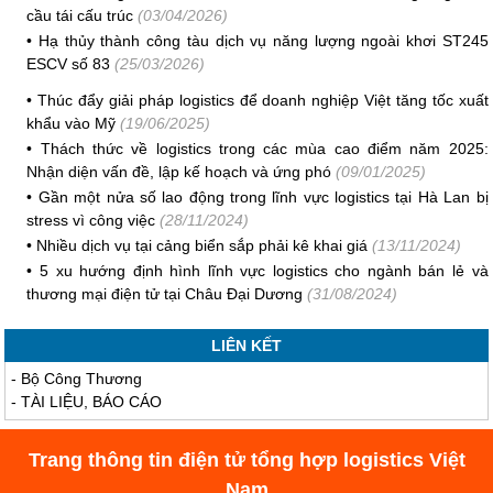
cầu tái cấu trúc
(03/04/2026)
•
Hạ thủy thành công tàu dịch vụ năng lượng ngoài khơi ST245
ESCV số 83
(25/03/2026)
•
Thúc đẩy giải pháp logistics để doanh nghiệp Việt tăng tốc xuất
khẩu vào Mỹ
(19/06/2025)
•
Thách thức về logistics trong các mùa cao điểm năm 2025:
Nhận diện vấn đề, lập kế hoạch và ứng phó
(09/01/2025)
•
Gần một nửa số lao động trong lĩnh vực logistics tại Hà Lan bị
stress vì công việc
(28/11/2024)
•
Nhiều dịch vụ tại cảng biển sắp phải kê khai giá
(13/11/2024)
•
5 xu hướng định hình lĩnh vực logistics cho ngành bán lẻ và
thương mại điện tử tại Châu Đại Dương
(31/08/2024)
LIÊN KẾT
-
Bộ Công Thương
-
TÀI LIỆU, BÁO CÁO
Trang thông tin điện tử tổng hợp logistics Việt
Nam