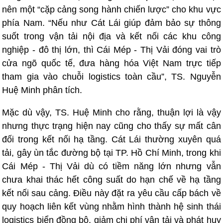
nên một “cặp cảng song hành chiến lược” cho khu vực
phía Nam. “Nếu như Cát Lái giúp đảm bảo sự thông
suốt trong vận tải nội địa và kết nối các khu công
nghiệp - đô thị lớn, thì Cái Mép - Thị Vải đóng vai trò
cửa ngõ quốc tế, đưa hàng hóa Việt Nam trực tiếp
tham gia vào chuỗi logistics toàn cầu”, TS. Nguyễn
Huệ Minh phân tích.
Mặc dù vậy, TS. Huệ Minh cho rằng, thuận lợi là vậy
nhưng thực trạng hiện nay cũng cho thấy sự mất cân
đối trong kết nối hạ tầng. Cát Lái thường xuyên quá
tải, gây ùn tắc đường bộ tại TP. Hồ Chí Minh, trong khi
Cái Mép - Thị Vải dù có tiềm năng lớn nhưng vẫn
chưa khai thác hết công suất do hạn chế về hạ tầng
kết nối sau cảng. Điều này đặt ra yêu cầu cấp bách về
quy hoạch liên kết vùng nhằm hình thành hệ sinh thái
logistics biển đồng bộ, giảm chi phí vận tải và phát huy