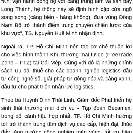
“Khi vận hành đồng bộ với cảng trung tâm và sân bay
Long Thành, hệ thống này sẽ định hình cặp cửa ngõ
song song (cảng biển - hàng không), đưa vùng Đông
Nam Bộ trở thành điểm trung chuyển chiến lược của
khu vực”, TS. Nguyễn Huệ Minh nhận định.
Ngoài ra, TP. Hồ Chí Minh nên tạo cơ chế thuận lợi
cho việc hình thành Khu thương mại tự do (FreeTrade
Zone – FTZ) tại Cái Mép. Cùng với đó là những chính
sách ưu đãi thuế cho các doanh nghiệp logistics đầu
tư công nghệ số, giải pháp tự động hóa và cảng xanh,
đầu tư cho phát triển nhân lực logistics.
Theo bà Huỳnh Đinh Thái Linh, Giám đốc Phát triển hệ
sinh thái thương mại dịch vụ - Tập đoàn Becamex,
trong bối cảnh hậu hợp nhất, TP. Hồ Chí Minh hướng
tới trở thành trung tâm dịch vụ cao cấp, hiện đại, thúc
đẩy tăng trưởng công nghiệp toàn vùng, tối ưu hiệu