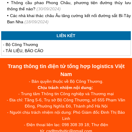
•
Thông cầu phao Phong Châu, phương tiện đường thủy lưu
thông thế nào?
(30/09/2024)
•
Các nhà khai thác châu Âu tăng cường kết nối đường sắt Bỉ-Tây
Ban Nha
(18/09/2024)
LIÊN KẾT
-
Bộ Công Thương
-
TÀI LIỆU, BÁO CÁO
Trang thông tin điện tử tổng hợp logistics Việt
Nam
- Bản quyền thuộc về Bộ Công Thương.
Chịu trách nhiệm nội dung:
- Trung tâm Thông tin Công nghiệp và Thương mại
- Địa chỉ: Tầng 5-6, Trụ sở Bộ Công Thương, số 655 Phạm Văn
Đồng, Phường Nghĩa Đô, Thành phố Hà Nội
- Người chịu trách nhiệm nội dung: Phó Giám đốc Đinh Thị Bảo
Linh
- Điện thoại liên lạc: 098 308 39 18; Thư điện
tử: csdltmdtvitic@gmail.com