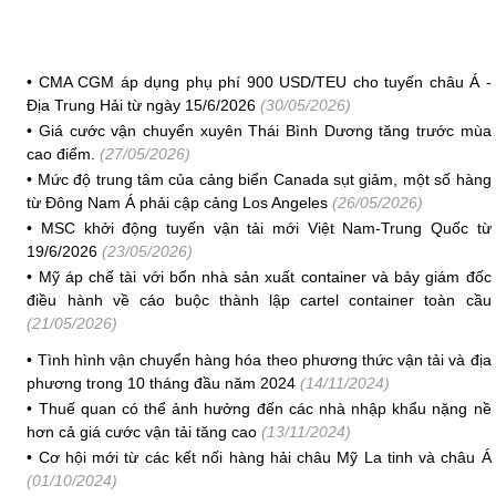
•
CMA CGM áp dụng phụ phí 900 USD/TEU cho tuyến châu Á -
Địa Trung Hải từ ngày 15/6/2026
(30/05/2026)
•
Giá cước vận chuyển xuyên Thái Bình Dương tăng trước mùa
cao điểm.
(27/05/2026)
•
Mức độ trung tâm của cảng biển Canada sụt giảm, một số hàng
từ Đông Nam Á phải cập cảng Los Angeles
(26/05/2026)
•
MSC khởi động tuyến vận tải mới Việt Nam-Trung Quốc từ
19/6/2026
(23/05/2026)
•
Mỹ áp chế tài với bốn nhà sản xuất container và bảy giám đốc
điều hành về cáo buộc thành lập cartel container toàn cầu
(21/05/2026)
•
Tình hình vận chuyển hàng hóa theo phương thức vận tải và địa
phương trong 10 tháng đầu năm 2024
(14/11/2024)
•
Thuế quan có thể ảnh hưởng đến các nhà nhập khẩu nặng nề
hơn cả giá cước vận tải tăng cao
(13/11/2024)
•
Cơ hội mới từ các kết nối hàng hải châu Mỹ La tinh và châu Á
(01/10/2024)