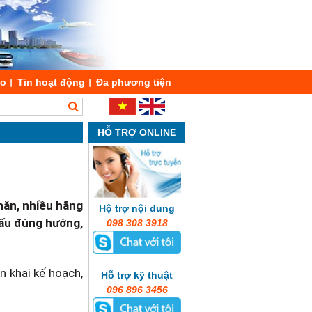
áo
Tin hoạt động
Đa phương tiện
HỖ TRỢ ONLINE
hăn, nhiều hãng
Hộ trợ nội dung
 cấu đúng hướng,
098 308 3918
n khai kế hoạch,
Hỗ trợ kỹ thuật
096 896 3456