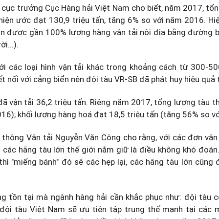
hó cục trưởng Cục Hàng hải Việt Nam cho biết, năm 2017, tổ
 hiện ước đạt 130,9 triệu tấn, tăng 6% so với năm 2016. H
n được gần 100% lượng hàng vận tải nội địa bằng đường b
i...).
ới các loại hình vận tải khác trong khoảng cách từ 300-5
t nối với cảng biển nên đội tàu VR-SB đã phát huy hiệu quả 
vận tải 36,2 triệu tấn. Riêng năm 2017, tổng lượng tàu t
16); khối lượng hàng hoá đạt 18,5 triệu tấn (tăng 56% so v
 thông Vận tải Nguyễn Văn Công cho rằng, với các đơn vận
do các hãng tàu lớn thế giới nắm giữ là điều không khó đoán
 thì "miếng bánh" đó sẽ các hẹp lại, các hãng tàu lớn cũng
g tồn tại mà ngành hàng hải cần khắc phục như: đội tàu c
 đội tàu Việt Nam sẽ ưu tiên tập trung thế mạnh tại các 