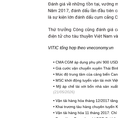
Đánh giá về những tồn tại, vướng m
Năm 2017, đánh dấu lần đầu tiên c
là sự kiện lớn đánh dấu cụm cảng Cá
Thứ trưởng Công cũng đánh giá ca
điện tử cho tàu thuyền Việt Nam và
VITIC tổng hợp theo vneconomy.vn
•
CMA CGM áp dụng phụ phí 900 USD/T
•
Giá cước vận chuyển xuyên Thái Bìn
•
Mức độ trung tâm của cảng biển Can
•
MSC khởi động tuyến vận tải mới Vi
•
Mỹ áp chế tài với bốn nhà sản xuất
(21/05/2026)
•
Vận tải hàng hóa tháng 12/2017 tăng
•
Khai trương tàu hàng chuyên tuyến K
•
Vận tải hàng hóa 11 tháng 2017: Chỉ