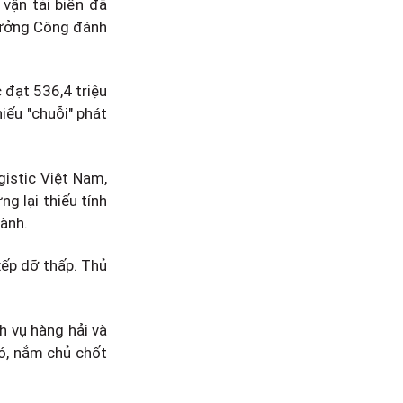
 vận tải biển đã
trưởng Công đánh
 đạt 536,4 triệu
iếu "chuỗi" phát
istic Việt Nam,
ng lại thiếu tính
hành.
xếp dỡ thấp. Thủ
h vụ hàng hải và
đó, nắm chủ chốt