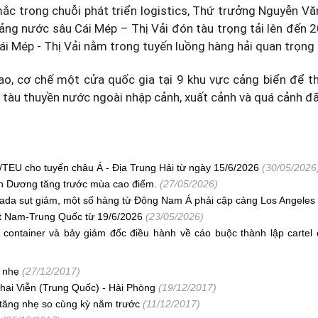
ắc trong chuỗi phát triển logistics, Thứ trưởng Nguyễn Vă
ảng nước sâu Cái Mép – Thị Vải đón tàu trọng tải lên đến 
i Mép - Thị Vải nằm trong tuyến luồng hàng hải quan trọng c
o, cơ chế một cửa quốc gia tại 9 khu vực cảng biển để th
 tàu thuyền nước ngoài nhập cảnh, xuất cảnh và quá cảnh đ
EU cho tuyến châu Á - Địa Trung Hải từ ngày 15/6/2026
(30/05/2026
h Dương tăng trước mùa cao điểm.
(27/05/2026)
ada sụt giảm, một số hàng từ Đông Nam Á phải cập cảng Los Angeles
ệt Nam-Trung Quốc từ 19/6/2026
(23/05/2026)
 container và bảy giám đốc điều hành về cáo buộc thành lập cartel 
 nhẹ
(27/12/2017)
hai Viễn (Trung Quốc) - Hải Phòng
(19/12/2017)
 tăng nhẹ so cùng kỳ năm trước
(11/12/2017)