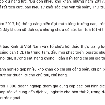
i có đủ năng lực. "Dù còn nhiều khó khăn, nhưng năm 2017,
 rất tích cực, báo hiệu sự khởi sắc cho vận tải biển", Thứ 
năm 2017, hệ thống cảng biển đạt mức tăng trưởng cao, ước
 đây là con số tích cực nhưng chưa có sức lan toả tốt vì th
 báo Kinh tế Việt Nam vừa tổ chức hội thảo thực trạng log
cảng cạn (ICD) là trung tâm, đầu mối phát triển logistic như
ội địa, đường sắt, hàng không... dẫn đến tăng chi phí giá t
nh nghiệp gặp nhiều khó khăn do chi phí cảng biển, chi phí 
hực sự thuận lợi cho chủ tàu, chủ hàng.
tới 1.300 doanh nghiệp tham gia cung cấp các loại hình dịc
à hợp tác và cung cấp dịch vụ logistic cho bên thứ 2, trong 
a nước ngoài.