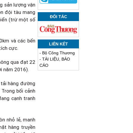
ng sản lượng vận
iện đội tàu mang
ĐỐI TÁC
iển (trừ một số
00km và các bến
LIÊN KẾT
tích cực.
-
Bộ Công Thương
-
TÀI LIỆU, BÁO
hông qua đạt 22
CÁO
ới năm 2016).
 tải hàng đường
. Trong bối cảnh
 đang cạnh tranh
òn nhỏ lẻ, manh
mặt hàng truyền