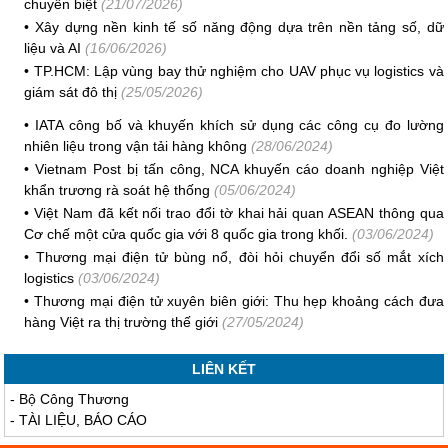
chuyên biệt
(21/07/2026)
•
Xây dựng nền kinh tế số năng động dựa trên nền tảng số, dữ
liệu và AI
(16/06/2026)
•
TP.HCM: Lập vùng bay thử nghiệm cho UAV phục vụ logistics và
giám sát đô thị
(25/05/2026)
•
IATA công bố và khuyến khích sử dụng các công cụ đo lường
nhiên liệu trong vận tải hàng không
(28/06/2024)
•
Vietnam Post bị tấn công, NCA khuyến cáo doanh nghiệp Việt
khẩn trương rà soát hệ thống
(05/06/2024)
•
Việt Nam đã kết nối trao đổi tờ khai hải quan ASEAN thông qua
Cơ chế một cửa quốc gia với 8 quốc gia trong khối.
(03/06/2024)
•
Thương mại điện tử bùng nổ, đòi hỏi chuyển đổi số mắt xích
logistics
(03/06/2024)
•
Thương mại điện tử xuyên biên giới: Thu hẹp khoảng cách đưa
hàng Việt ra thị trường thế giới
(27/05/2024)
LIÊN KẾT
-
Bộ Công Thương
-
TÀI LIỆU, BÁO CÁO