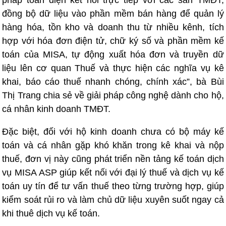
pháp toàn diện kết nối trực tiếp với các sàn TMĐT,
đồng bộ dữ liệu vào phần mềm bán hàng để quản lý
hàng hóa, tồn kho và doanh thu từ nhiều kênh, tích
hợp với hóa đơn điện tử, chữ ký số và phần mềm kế
toán của MISA, tự động xuất hóa đơn và truyền dữ
liệu lên cơ quan Thuế và thực hiện các nghĩa vụ kê
khai, báo cáo thuế nhanh chóng, chính xác”, bà Bùi
Thị Trang chia sẻ về giải pháp công nghệ dành cho hộ,
cá nhân kinh doanh TMĐT.
Đặc biệt, đối với hộ kinh doanh chưa có bộ máy kế
toán và cá nhân gặp khó khăn trong kê khai và nộp
thuế, đơn vị này cũng phát triển nền tảng kế toán dịch
vụ MISA ASP giúp kết nối với đại lý thuế và dịch vụ kế
toán uy tín để tư vấn thuế theo từng trường hợp, giúp
kiểm soát rủi ro và làm chủ dữ liệu xuyên suốt ngay cả
khi thuê dịch vụ kế toán.