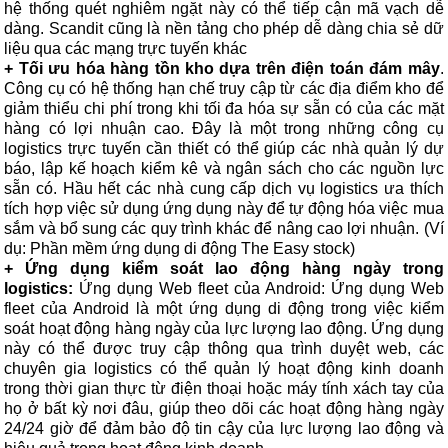
hệ thống quét nghiêm ngặt này có thể tiếp cận mã vạch dễ
dàng. Scandit cũng là nền tảng cho phép dễ dàng chia sẻ dữ
liệu qua các mạng trực tuyến khác
+ Tối ưu hóa hàng tồn kho dựa trên điện toán đám mây
.
Công cụ có hệ thống hạn chế truy cập từ các địa điểm kho để
giảm thiểu chi phí trong khi tối đa hóa sự sẵn có của các mặt
hàng có lợi nhuận cao. Đây là một trong những công cụ
logistics trực tuyến cần thiết có thể giúp các nhà quản lý dự
báo, lập kế hoạch kiểm kê và ngân sách cho các nguồn lực
sẵn có. Hầu hết các nhà cung cấp dịch vụ logistics ưa thích
tích hợp việc sử dụng ứng dụng này để tự động hóa việc mua
sắm và bổ sung các quy trình khác để nâng cao lợi nhuận. (Ví
dụ: Phần mềm ứng dụng di động The Easy stock)
+ Ứng dụng kiểm soát lao động hàng ngày trong
logistics:
Ứng dụng Web fleet của Android: Ứng dụng Web
fleet của Android là một ứng dụng di động trong việc kiểm
soát hoạt động hàng ngày của lực lượng lao động. Ứng dụng
này có thể được truy cập thông qua trình duyệt web, các
chuyên gia logistics có thể quản lý hoạt động kinh doanh
trong thời gian thực từ điện thoại hoặc máy tính xách tay của
họ ở bất kỳ nơi đâu, giúp theo dõi các hoạt động hàng ngày
24/24 giờ để đảm bảo độ tin cậy của lực lượng lao động và