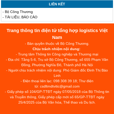
LIÊN KẾT
-
Bộ Công Thương
-
TÀI LIỆU, BÁO CÁO
Trang thông tin điện tử tổng hợp logistics Việt
Nam
- Bản quyền thuộc về Bộ Công Thương.
Chịu trách nhiệm nội dung:
- Trung tâm Thông tin Công nghiệp và Thương mại
- Địa chỉ: Tầng 5-6, Trụ sở Bộ Công Thương, số 655 Phạm Văn
Đồng, Phường Nghĩa Đô, Thành phố Hà Nội
- Người chịu trách nhiệm nội dung: Phó Giám đốc Đinh Thị Bảo
Linh
- Điện thoại liên lạc: 098 308 39 18; Thư điện
tử: csdltmdtvitic@gmail.com
- Giấy phép số 104/GP-TTĐT ngày 07/05/2018 của Bộ Thông tin
và Truyền thông, Giấy phép cấp mới số 65/GP-TTĐT ngày
25/4/2025 của Bộ Văn hóa, Thể thao và Du lịch.