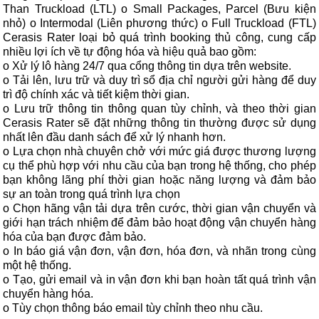
Than Truckload (LTL) o Small Packages, Parcel (Bưu kiện
nhỏ) o Intermodal (Liên phương thức) o Full Truckload (FTL)
Cerasis Rater loại bỏ quá trình booking thủ công, cung cấp
nhiều lợi ích về tự động hóa và hiệu quả bao gồm:
o Xử lý lô hàng 24/7 qua cổng thông tin dựa trên website.
o Tải lên, lưu trữ và duy trì sổ địa chỉ người gửi hàng để duy
trì độ chính xác và tiết kiệm thời gian.
o Lưu trữ thông tin thông quan tùy chỉnh, và theo thời gian
Cerasis Rater sẽ đặt những thông tin thường được sử dụng
nhất lên đầu danh sách để xử lý nhanh hơn.
o Lựa chọn nhà chuyên chở với mức giá được thương lượng
cụ thể phù hợp với nhu cầu của bạn trong hệ thống, cho phép
bạn không lãng phí thời gian hoặc năng lượng và đảm bảo
sự an toàn trong quá trình lựa chọn
o Chọn hãng vận tải dựa trên cước, thời gian vận chuyển và
giới hạn trách nhiệm để đảm bảo hoạt động vận chuyển hàng
hóa của bạn được đảm bảo.
o In báo giá vận đơn, vận đơn, hóa đơn, và nhãn trong cùng
một hệ thống.
o Tạo, gửi email và in vận đơn khi bạn hoàn tất quá trình vận
chuyển hàng hóa.
o Tùy chọn thông báo email tùy chỉnh theo nhu cầu.