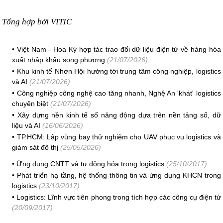
Tổng hợp bởi VITIC
•
Việt Nam - Hoa Kỳ hợp tác trao đổi dữ liệu điện tử về hàng hóa
xuất nhập khẩu song phương
(21/07/2026)
•
Khu kinh tế Nhơn Hội hướng tới trung tâm công nghiệp, logistics
và AI
(21/07/2026)
•
Công nghiệp công nghệ cao tăng nhanh, Nghệ An 'khát' logistics
chuyên biệt
(21/07/2026)
•
Xây dựng nền kinh tế số năng động dựa trên nền tảng số, dữ
liệu và AI
(16/06/2026)
•
TP.HCM: Lập vùng bay thử nghiệm cho UAV phục vụ logistics và
giám sát đô thị
(25/05/2026)
•
Ứng dụng CNTT và tự động hóa trong logistics
(25/10/2017)
•
Phát triển hạ tầng, hệ thống thông tin và ứng dụng KHCN trong
logistics
(23/10/2017)
•
Logistics: Lĩnh vực tiên phong trong tích hợp các công cụ điện tử
(20/09/2017)