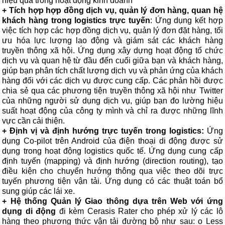
hiệu quả trong hoạt động kinh doanh
+ Tích hợp hợp đồng dịch vụ, quản lý đơn hàng, quan hệ
khách hàng trong logistics trực tuyến
: Ứng dụng kết hợp
việc tích hợp các hợp đồng dịch vụ, quản lý đơn đặt hàng, tối
ưu hóa lực lượng lao động và giám sát các khách hàng
truyền thông xã hội. Ứng dụng xây dựng hoạt động tổ chức
dịch vụ và quan hệ từ đầu đến cuối giữa bạn và khách hàng,
giúp bạn phân tích chất lượng dịch vụ và phản ứng của khách
hàng đối với các dịch vụ được cung cấp. Các phản hồi được
chia sẻ qua các phương tiện truyền thông xã hội như Twitter
của những người sử dụng dịch vụ, giúp bạn đo lường hiệu
suất hoạt động của công ty mình và chỉ ra được những lĩnh
vực cần cải thiện.
+ Định vị và định hướng trực tuyến trong logistics:
Ứng
dụng Co-pilot trên Android của điện thoại di động được sử
dụng trong hoạt động logistics quốc tế. Ứng dụng cung cấp
định tuyến (mapping) và định hướng (direction routing), tạo
điều kiện cho chuyển hướng thông qua việc theo dõi trực
tuyến phương tiện vận tải. Ứng dụng có các thuật toán bổ
sung giúp các lái xe.
+ Hệ thống Quản lý Giao thông dựa trên Web với ứng
dụng di động
đi kèm Cerasis Rater cho phép xử lý các lô
hàng theo phương thức vận tải đường bộ như sau: o Less