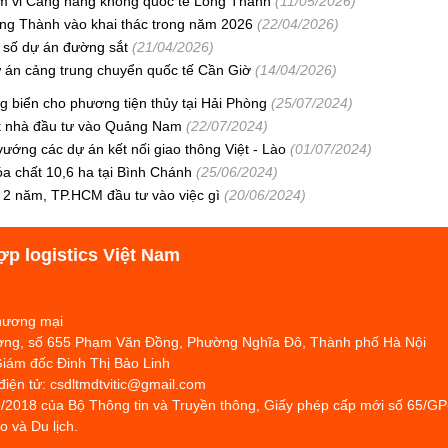
hạm vi Cảng hàng không quốc tế Long Thành
(11/05/2026)
ng Thành vào khai thác trong năm 2026
(22/04/2026)
t số dự án đường sắt
(21/04/2026)
ự án cảng trung chuyển quốc tế Cần Giờ
(14/04/2026)
g biển cho phương tiện thủy tại Hải Phòng
(25/07/2024)
út nhà đầu tư vào Quảng Nam
(22/07/2024)
ớng các dự án kết nối giao thông Việt - Lào
(01/07/2024)
a chất 10,6 ha tại Bình Chánh
(25/06/2024)
g 2 năm, TP.HCM đầu tư vào việc gì
(20/06/2024)
ợp logistics Việt Nam
Thương mại
hương, số 655 Phạm Văn Đồng, Phường Nghĩa Đô, Thành phố Hà Nội
Giám đốc Đinh Thị Bảo Linh
 điện tử: csdltmdtvitic@gmail.com
/2018 của Bộ Thông tin và Truyền thông, Giấy phép cấp mới số 65/G
 và Du lịch.