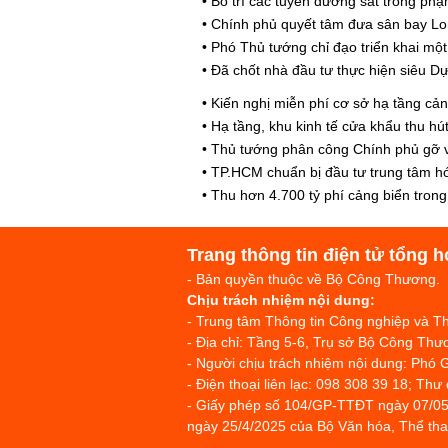
•
Bố trí các tuyến đường sắt trong p
•
Chính phủ quyết tâm đưa sân bay Lo
•
Phó Thủ tướng chỉ đạo triển khai mộ
•
Đã chốt nhà đầu tư thực hiện siêu D
•
Kiến nghị miễn phí cơ sở hạ tầng cản
•
Hạ tầng, khu kinh tế cửa khẩu thu h
•
Thủ tướng phân công Chính phủ gỡ vư
•
TP.HCM chuẩn bị đầu tư trung tâm hó
•
Thu hơn 4.700 tỷ phí cảng biển tron
Trang thông tin điện tử tổng h
- Bản quyền thuộc về Bộ Công Thương.
Chịu trách nhiệm nội dung:
- Trung tâm Thông tin Công nghiệp và 
- Địa chỉ: Tầng 5-6, Trụ sở Bộ Công T
- Người chịu trách nhiệm nội dung: Phó 
- Điện thoại liên lạc: 098 308 39 18; Thư
- Giấy phép số 104/GP-TTĐT ngày 07/05
ngày 25/4/2025 của Bộ Văn hóa, Thể thao