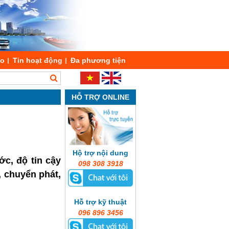
áo
Tin hoạt động
Đa phương tiện
HỖ TRỢ ONLINE
Hộ trợ nội dung
ớc, độ tin cậy
098 308 3918
, chuyển phát,
Hỗ trợ kỹ thuật
096 896 3456