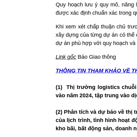
Quy hoạch lưu ý quy mô, năng l
được xác định chuẩn xác trong quá
Khi xem xét chấp thuận chủ trươn
xây dựng của từng dự án có thể 
dự án phù hợp với quy hoạch và
Link gốc
Báo Giao thông
THÔNG TIN T
HAM KHẢO VỀ T
(1)
T
hị trường logistics chuỗ
vào năm 2024, tập trung vào dịc
(2)
Phân tích và dự báo về thị 
của lịch trình, tình hình hoạt 
kho bãi, bất động sản, doanh 