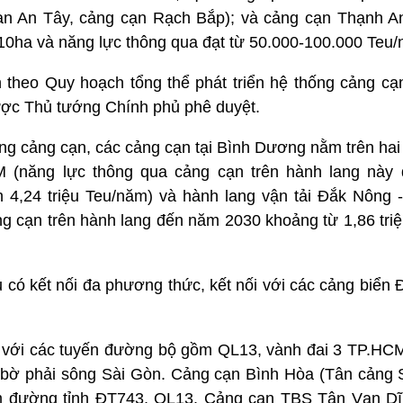
n An Tây, cảng cạn Rạch Bắp); và cảng cạn Thạnh An
10ha và năng lực thông qua đạt từ 50.000-100.000 Teu/
 theo Quy hoạch tổng thể phát triển hệ thống cảng cạn
ợc Thủ tướng Chính phủ phê duyệt.
ống cảng cạn, các cảng cạn tại Bình Dương nằm trên hai
M (năng lực thông qua cảng cạn trên hành lang này
n 4,24 triệu Teu/năm) và hành lang vận tải Đắk Nông 
g cạn trên hành lang đến năm 2030 khoảng từ 1,86 tri
 có kết nối đa phương thức, kết nối với các cảng biển
i với các tuyến đường bộ gồm QL13, vành đai 3 TP.HCM 
ại bờ phải sông Sài Gòn. Cảng cạn Bình Hòa (Tân cảng 
m đường tỉnh ĐT743, QL13. Cảng cạn TBS Tân Vạn Dĩ 