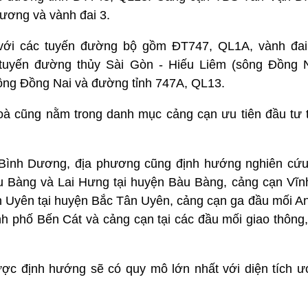
Dương và vành đai 3.
 với các tuyến đường bộ gồm ĐT747, QL1A, vành đai
tuyến đường thủy Sài Gòn - Hiếu Liêm (sông Đồng N
sông Đồng Nai và đường tỉnh 747A, QL13.
à cũng nằm trong danh mục cảng cạn ưu tiên đầu tư t
h Bình Dương, địa phương cũng định hướng nghiên cứ
Bàng và Lai Hưng tại huyện Bàu Bàng, cảng cạn Vĩnh
 Uyên tại huyện Bắc Tân Uyên, cảng cạn ga đầu mối An 
ành phố Bến Cát và cảng cạn tại các đầu mối giao thôn
ợc định hướng sẽ có quy mô lớn nhất với diện tích ư