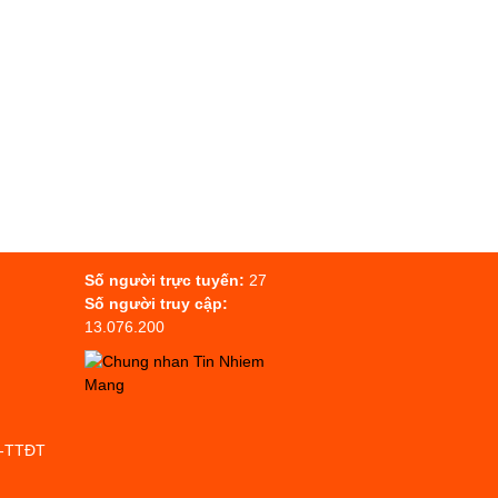
Số người trực tuyến:
27
Số người truy cập:
13.076.200
P-TTĐT