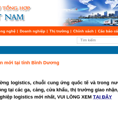
ng nghệ
Doanh nghiệp
Thị trường
Chính sách
Các báo c
n mới tại tỉnh Bình Dương
ường logistics, chuỗi cung ứng quốc tế và trong nư
động tại các ga, cảng, cửa khẩu, thị trường giao nhận
nghiệp logistics mới nhất, VUI LÒNG XEM
TẠI ĐÂY