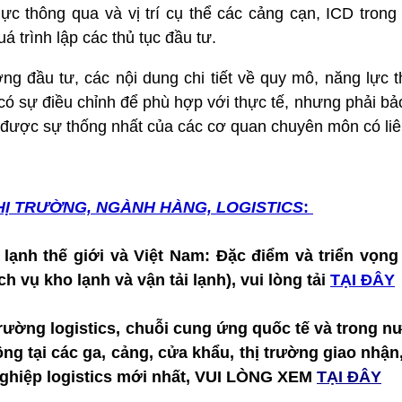
ực thông qua và vị trí cụ thể các cảng cạn, ICD trong
 trình lập các thủ tục đầu tư.
g đầu tư, các nội dung chi tiết về quy mô, năng lực th
có sự điều chỉnh để phù hợp với thực tế, nhưng phải b
 được sự thống nhất của các cơ quan chuyên môn có liê
HỊ TRƯỜNG, NGÀNH HÀNG, LOGISTICS
:
i lạnh thế giới và Việt Nam: Đặc điểm và triển vọn
h vụ kho lạnh và vận tải lạnh), vui lòng tải
TẠI ĐÂY
trường logistics, chuỗi cung ứng quốc tế và trong nư
động tại các ga, cảng, cửa khẩu, thị trường giao nhận
nghiệp logistics mới nhất, VUI LÒNG XEM
TẠI ĐÂY