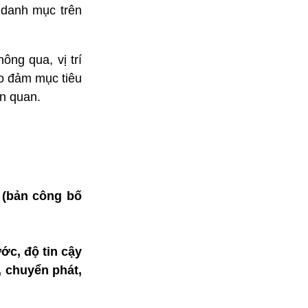
 danh mục trên
ông qua, vị trí
ảo đảm mục tiêu
n quan.
g (bản công bố
ớc, độ tin cậy
, chuyển phát,