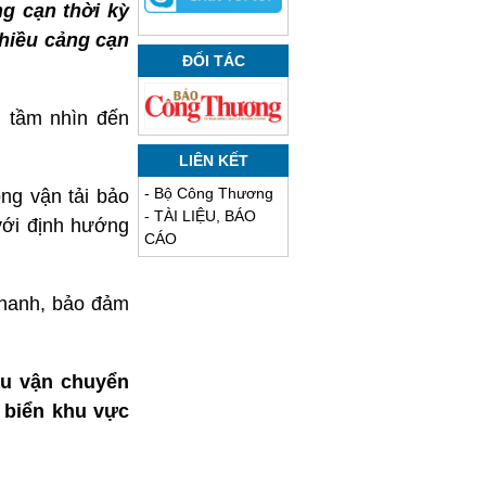
g cạn thời kỳ
hiều cảng cạn
ĐỐI TÁC
 tầm nhìn đến
LIÊN KẾT
-
Bộ Công Thương
ng vận tải bảo
-
TÀI LIỆU, BÁO
 với định hướng
CÁO
 nhanh, bảo đảm
ầu vận chuyển
 biển khu vực