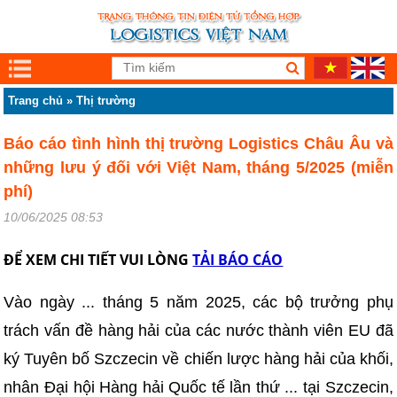
Trang chủ
»
Thị trường
Báo cáo tình hình thị trường Logistics Châu Âu và
những lưu ý đối với Việt Nam, tháng 5/2025 (miễn
phí)
10/06/2025 08:53
ĐỂ XEM CHI TIẾT VUI LÒNG
TẢI BÁO CÁO
Vào ngày ... tháng 5 năm 2025, các bộ trưởng phụ
trách vấn đề hàng hải của các nước thành viên EU đã
ký Tuyên bố Szczecin về chiến lược hàng hải của khối,
nhân Đại hội Hàng hải Quốc tế lần thứ ... tại Szczecin,