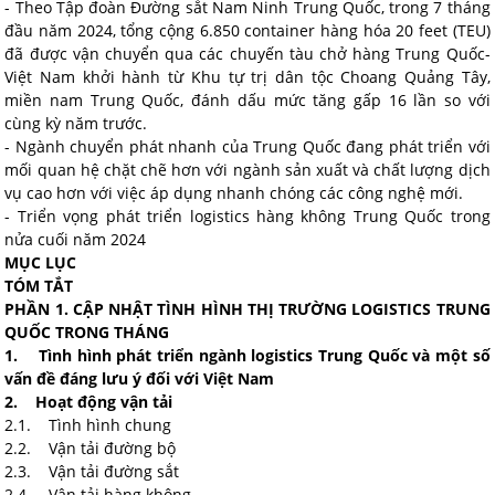
- Theo Tập đoàn Đường sắt Nam Ninh Trung Quốc, trong 7 tháng
đầu năm 2024, tổng cộng 6.850 container hàng hóa 20 feet (TEU)
đã được vận chuyển qua các chuyến tàu chở hàng Trung Quốc-
Việt Nam khởi hành từ Khu tự trị dân tộc Choang Quảng Tây,
miền nam Trung Quốc, đánh dấu mức tăng gấp 16 lần so với
cùng kỳ năm trước.
- Ngành chuyển phát nhanh của Trung Quốc đang phát triển với
mối quan hệ chặt chẽ hơn với ngành sản xuất và chất lượng dịch
vụ cao hơn với việc áp dụng nhanh chóng các công nghệ mới.
- Triển vọng phát triển logistics hàng không Trung Quốc trong
nửa cuối năm 2024
MỤC LỤC
TÓM TẮT
PHẦN 1. CẬP NHẬT TÌNH HÌNH THỊ TRƯỜNG LOGISTICS TRUNG
QUỐC TRONG THÁNG
1. Tình hình phát triển ngành logistics Trung Quốc và một số
vấn đề đáng lưu ý đối với Việt Nam
2. Hoạt động vận tải
2.1. Tình hình chung
2.2. Vận tải đường bộ
2.3. Vận tải đường sắt
2.4. Vận tải hàng không