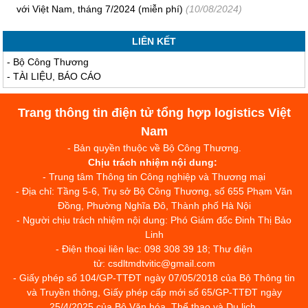
với Việt Nam, tháng 7/2024 (miễn phí)
(10/08/2024)
LIÊN KẾT
-
Bộ Công Thương
-
TÀI LIỆU, BÁO CÁO
Trang thông tin điện tử tổng hợp logistics Việt
Nam
- Bản quyền thuộc về Bộ Công Thương.
Chịu trách nhiệm nội dung:
- Trung tâm Thông tin Công nghiệp và Thương mại
- Địa chỉ: Tầng 5-6, Trụ sở Bộ Công Thương, số 655 Phạm Văn
Đồng, Phường Nghĩa Đô, Thành phố Hà Nội
- Người chịu trách nhiệm nội dung: Phó Giám đốc Đinh Thị Bảo
Linh
- Điện thoại liên lạc: 098 308 39 18; Thư điện
tử: csdltmdtvitic@gmail.com
- Giấy phép số 104/GP-TTĐT ngày 07/05/2018 của Bộ Thông tin
và Truyền thông, Giấy phép cấp mới số 65/GP-TTĐT ngày
25/4/2025 của Bộ Văn hóa, Thể thao và Du lịch.