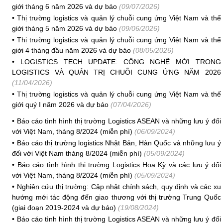
giới tháng 6 năm 2026 và dự báo
(09/07/2026)
•
Thị trường logistics và quản lý chuỗi cung ứng Việt Nam và thế
giới tháng 5 năm 2026 và dự báo
(09/06/2026)
•
Thị trường logistics và quản lý chuỗi cung ứng Việt Nam và thế
giới 4 tháng đầu năm 2026 và dự báo
(08/05/2026)
•
LOGISTICS TECH UPDATE: CÔNG NGHỆ MỚI TRONG
LOGISTICS VÀ QUẢN TRỊ CHUỖI CUNG ỨNG NĂM 2026
(11/04/2026)
•
Thị trường logistics và quản lý chuỗi cung ứng Việt Nam và thế
giới quý I năm 2026 và dự báo
(07/04/2026)
•
Báo cáo tình hình thị trường Logistics ASEAN và những lưu ý đối
với Việt Nam, tháng 8/2024 (miễn phí)
(06/09/2024)
•
Báo cáo thị trường logistics Nhật Bản, Hàn Quốc và những lưu ý
đối với Việt Nam tháng 8/2024 (miễn phí)
(05/09/2024)
•
Báo cáo tình hình thị trường Logistics Hoa Kỳ và các lưu ý đối
với Việt Nam, tháng 8/2024 (miễn phí)
(05/09/2024)
•
Nghiên cứu thị trường: Cập nhật chính sách, quy định và các xu
hướng mới tác động đến giao thương với thị trường Trung Quốc
(giai đoạn 2019-2024 và dự báo)
(19/08/2024)
•
Báo cáo tình hình thị trường Logistics ASEAN và những lưu ý đối