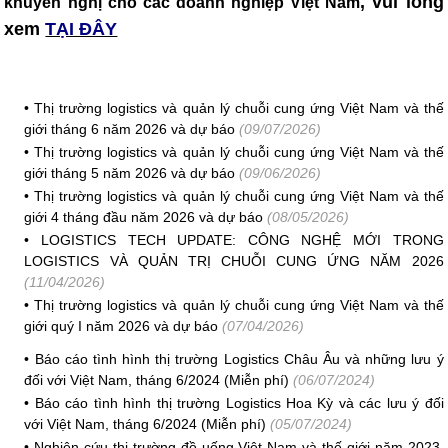
, vui lòng
khuyến nghị cho các doanh nghiệp Việt Nam
xem
TẠI ĐÂY
•
Thị trường logistics và quản lý chuỗi cung ứng Việt Nam và thế
giới tháng 6 năm 2026 và dự báo
(09/07/2026)
•
Thị trường logistics và quản lý chuỗi cung ứng Việt Nam và thế
giới tháng 5 năm 2026 và dự báo
(09/06/2026)
•
Thị trường logistics và quản lý chuỗi cung ứng Việt Nam và thế
giới 4 tháng đầu năm 2026 và dự báo
(08/05/2026)
•
LOGISTICS TECH UPDATE: CÔNG NGHỆ MỚI TRONG
LOGISTICS VÀ QUẢN TRỊ CHUỖI CUNG ỨNG NĂM 2026
(11/04/2026)
•
Thị trường logistics và quản lý chuỗi cung ứng Việt Nam và thế
giới quý I năm 2026 và dự báo
(07/04/2026)
•
Báo cáo tình hình thị trường Logistics Châu Âu và những lưu ý
đối với Việt Nam, tháng 6/2024 (Miễn phí)
(06/07/2024)
•
Báo cáo tình hình thị trường Logistics Hoa Kỳ và các lưu ý đối
với Việt Nam, tháng 6/2024 (Miễn phí)
(05/07/2024)
•
Nghiên cứu thị trường đồ uống Việt Nam và thế giới năm 2023,