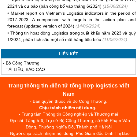
2024 và dự báo (bản công bố vào tháng 6/2024)
(15/06/2024)
•
Market report on Vietnam's Logistics indicators in the period of
2017-2023: A comparison with targets in the action plan and
forecast (updated version of 2024)
(14/06/2024)
•
Thông tin hoạt động Logistics trong xuất khẩu năm 2023 và quý
1/2024, phân tích sâu một số mặt hàng tiêu biểu
(11/06/2024)
LIÊN KẾT
-
Bộ Công Thương
-
TÀI LIỆU, BÁO CÁO
Trang thông tin điện tử tổng hợp logistics Việt
Nam
- Bản quyền thuộc về Bộ Công Thương.
Chịu trách nhiệm nội dung:
- Trung tâm Thông tin Công nghiệp và Thương mại
- Địa chỉ: Tầng 5-6, Trụ sở Bộ Công Thương, số 655 Phạm Văn
Đồng, Phường Nghĩa Đô, Thành phố Hà Nội
- Người chịu trách nhiệm nội dung: Phó Giám đốc Đinh Thị Bảo