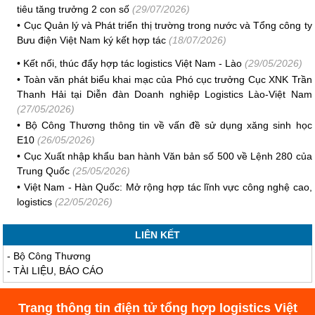
tiêu tăng trưởng 2 con số
(29/07/2026)
•
Cục Quản lý và Phát triển thị trường trong nước và Tổng công ty
Bưu điện Việt Nam ký kết hợp tác
(18/07/2026)
•
Kết nối, thúc đẩy hợp tác logistics Việt Nam - Lào
(29/05/2026)
•
Toàn văn phát biểu khai mạc của Phó cục trưởng Cục XNK Trần
Thanh Hải tại Diễn đàn Doanh nghiệp Logistics Lào-Việt Nam
(27/05/2026)
•
Bộ Công Thương thông tin về vấn đề sử dụng xăng sinh học
E10
(26/05/2026)
•
Cục Xuất nhập khẩu ban hành Văn bản số 500 về Lệnh 280 của
Trung Quốc
(25/05/2026)
•
Việt Nam - Hàn Quốc: Mở rộng hợp tác lĩnh vực công nghệ cao,
logistics
(22/05/2026)
LIÊN KẾT
-
Bộ Công Thương
-
TÀI LIỆU, BÁO CÁO
Trang thông tin điện tử tổng hợp logistics Việt