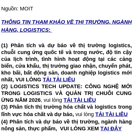
Nguồn: MOIT
THÔNG TIN T
HAM KHẢO VỀ THỊ TRƯỜNG, NGÀNH
HÀNG, LOGISTICS
:
(1) Phân tích và dự báo về thị trường logistics,
chuỗi cung ứng quốc tế và trong nước, độ tin cậy
của lịch trình, tình hình hoạt động tại các cảng
biển, cửa khẩu, thị trường giao nhận, chuyển phát,
kho bãi, bất động sản, doanh nghiệp logistics mới
nhất, VUI LÒNG
TẢI TÀI LIỆU
(2)
LOGISTICS TECH UPDATE: CÔNG NGHỆ MỚI
TRONG LOGISTICS VÀ QUẢN TRỊ CHUỖI CUNG
ỨNG NĂM 2026
, vui lòng
TẢI TÀI LIỆU
(3) Phân tích thị trường hóa chất và logistics trong
lĩnh vực hóa chất và dự báo,
vui lòng
TẢI TÀI LIỆU
(4) Phân tích và dự báo về thị trường, ngành hàng
nông sản, thực phẩm, VUI LÒNG XEM
TẠI ĐÂY