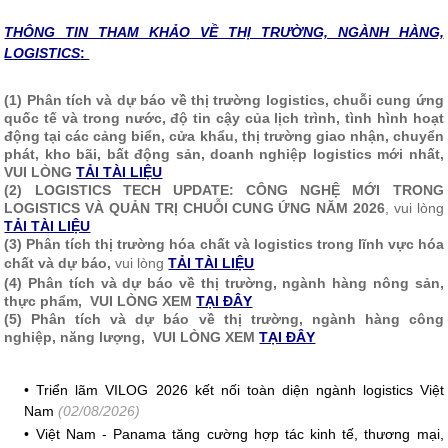
THÔNG TIN T
HAM KHẢO VỀ THỊ TRƯỜNG, NGÀNH HÀNG,
LOGISTICS
:
(1) Phân tích và dự báo về thị trường logistics, chuỗi cung ứng
quốc tế và trong nước, độ tin cậy của lịch trình, tình hình hoạt
động tại các cảng biển, cửa khẩu, thị trường giao nhận, chuyển
phát, kho bãi, bất động sản, doanh nghiệp logistics mới nhất,
VUI LÒNG
TẢI TÀI LIỆU
(2)
LOGISTICS TECH UPDATE: CÔNG NGHỆ MỚI TRONG
LOGISTICS VÀ QUẢN TRỊ CHUỖI CUNG ỨNG NĂM 2026
, vui lòng
TẢI TÀI LIỆU
(3) Phân tích thị trường hóa chất và logistics trong lĩnh vực hóa
chất và dự báo,
vui lòng
TẢI TÀI LIỆU
(4) Phân tích và dự báo về thị trường, ngành hàng nông sản,
thực phẩm, VUI LÒNG XEM
TẠI ĐÂY
(5) Phân tích và dự báo về thị trường, ngành hàng công
nghiệp, năng lượng, VUI LÒNG XEM
TẠI ĐÂY
•
Triển lãm VILOG 2026 kết nối toàn diện ngành logistics Việt
Nam
(02/08/2026)
•
Việt Nam - Panama tăng cường hợp tác kinh tế, thương mại,