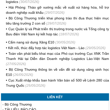
logistics
(30/07/2026)
•
Hải Phòng: Tháo gỡ vướng mắc về xuất xứ hàng hóa, hỗ trợ
doanh nghiệp xuất khẩu
(29/07/2026)
•
Bộ Công Thương triển khai phong trào thi đua thực hiện mục
tiêu tăng trưởng 2 con số
(29/07/2026)
•
Cục Quản lý và Phát triển thị trường trong nước và Tổng công ty
Bưu điện Việt Nam ký kết hợp tác
(18/07/2026)
•
Cẩm nang sử dụng Xăng E10
(30/05/2026)
•
Kết nối, thúc đẩy hợp tác logistics Việt Nam - Lào
(29/05/2026)
•
Toàn văn phát biểu khai mạc của Phó cục trưởng Cục XNK Trần
Thanh Hải tại Diễn đàn Doanh nghiệp Logistics Lào-Việt Nam
(27/05/2026)
•
Bộ Công Thương thông tin về vấn đề sử dụng xăng sinh học
E10
(26/05/2026)
•
Cục Xuất nhập khẩu ban hành Văn bản số 500 về Lệnh 280 của
Trung Quốc
(25/05/2026)
LIÊN KẾT
-
Bộ Công Thương
-
TÀI LIỆU, BÁO CÁO