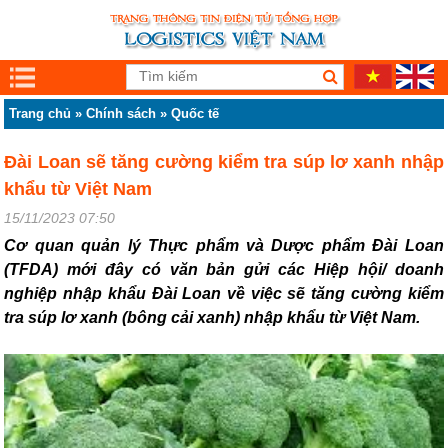
Trang chủ
»
Chính sách
»
Quốc tế
Đài Loan sẽ tăng cường kiểm tra súp lơ xanh nhập
khẩu từ Việt Nam
15/11/2023 07:50
Cơ quan quản lý Thực phẩm và Dược phẩm Đài Loan
(TFDA) mới đây có văn bản gửi các Hiệp hội/ doanh
nghiệp nhập khẩu Đài Loan về việc sẽ tăng cường kiểm
tra súp lơ xanh (bông cải xanh) nhập khẩu từ Việt Nam.