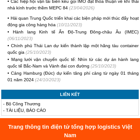
•
Các hiệp hội vận tải biển kêu gọi IMO đạt thỏa thuận về khí thải
nhà kính trước thềm MEPC 84
(23/04/2026)
•
Hải quan Trung Quốc triển khai các biện pháp mới thúc đẩy hoạt
động gia công hàng hóa
(10/11/2023)
•
Hành lang Kinh tế Ấn Độ-Trung Đông-châu Âu (IMEC)
(06/11/2023)
•
Chính phủ Thái Lan dự kiến thành lập một hãng tàu container
quốc gia
(25/10/2023)
•
Mạng lưới vận chuyển quốc tế: Nhìn từ các dự án hành lang
quốc tế Bắc-Nam và Vành đai con đường
(25/10/2023)
•
Cảng Hamburg (Đức) dự kiến tăng phí cảng từ ngày 01 tháng
01 năm 2024
(24/10/2023)
LIÊN KẾT
-
Bộ Công Thương
-
TÀI LIỆU, BÁO CÁO
Trang thông tin điện tử tổng hợp logistics Việt
Nam