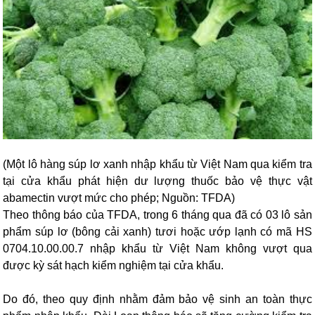
(Một lô hàng súp lơ xanh nhập khẩu từ Việt Nam qua kiểm tra
tại cửa khẩu phát hiện dư lượng thuốc bảo vệ thực vật
abamectin vượt mức cho phép; Nguồn: TFDA)
Theo thông báo của TFDA, trong 6 tháng qua đã có 03 lô sản
phẩm súp lơ (bông cải xanh) tươi hoặc ướp lạnh có mã HS
0704.10.00.00.7 nhập khẩu từ Việt Nam không vượt qua
được kỳ sát hạch kiểm nghiệm tại cửa khẩu.
Do đó, theo quy định nhằm đảm bảo vệ sinh an toàn thực