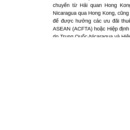
chuyển từ Hải quan Hong Kong
Nicaragua qua Hong Kong, cũng 
để được hưởng các ưu đãi thuế
ASEAN (ACFTA) hoặc Hiệp định Đ
do Trung Quốc-Nicaragua và Hiệ
Hải quan Hong Kong sẽ tích cực 
nhiều hàng hóa trung chuyển q
thương mại liên quan, mở cửa th
logistics hàng đầu của Hong Kon
Hải quan Hong Kong đã triển kha
thương mại tự do từ ngày 20/12/
chứng nhận xác nhận quá cảnh c
tại Hong Kong.
Link gốc