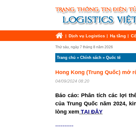
Dịch vụ Logistics
Hạ tầng
Cô
Thứ sáu, ngày 7 tháng 8 năm 2026
Trang chủ
»
Chính sách
»
Quốc tế
Hong Kong (Trung Quốc) mở rộ
04/09/2024 08:20
Báo cáo:
Phân tích các lợi t
của Trung Quốc năm 2024, kin
lòng xem
TẠI ĐÂY
----------