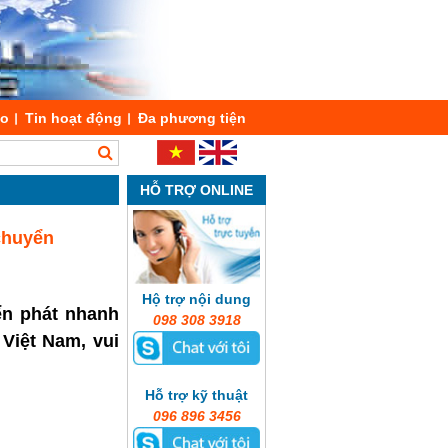
áo
Tin hoạt động
Đa phương tiện
HỖ TRỢ ONLINE
chuyển
Hộ trợ nội dung
ển phát nhanh
098 308 3918
Việt Nam, vui
Hỗ trợ kỹ thuật
096 896 3456