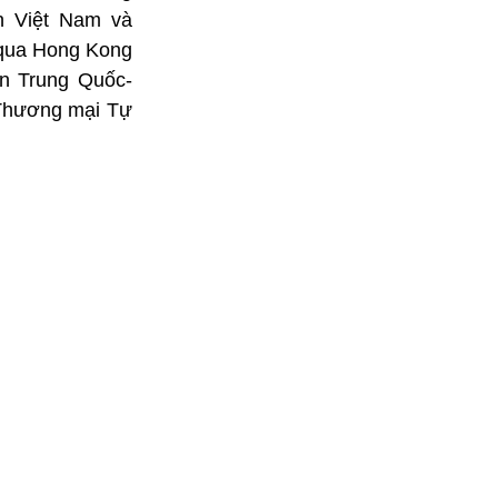
n Việt Nam và
 qua Hong Kong
ện Trung Quốc-
 Thương mại Tự
 thuận lợi cho
 các hiệp định
ị thế trung tâm
 theo Hiệp định
hân và cấp giấy
trình quá cảnh