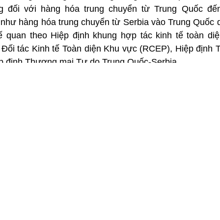
 đối với hàng hóa trung chuyển từ Trung Quốc đế
như hàng hóa trung chuyển từ Serbia vào Trung Quốc
 quan theo Hiệp định khung hợp tác kinh tế toàn di
ối tác Kinh tế Toàn diện Khu vực (RCEP), Hiệp định
p định Thương mại Tự do Trung Quốc-Serbia.
mở rộng phạm vi dịch vụ trung chuyển để tạo điều kiện
ua Hong Kong được hưởng các ưu đãi thuế quan theo
ị trường nước ngoài cho các doanh nghiệp và củng cố v
g.
i Chương trình tạo thuận lợi cho hàng hóa trung chuyển
2015, cung cấp dịch vụ giám sát hải quan cho thương n
hứng minh hàng hóa không được gia công lại trong quá 