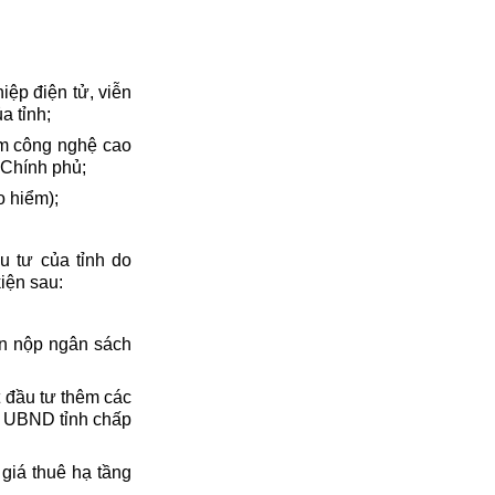
iệp điện tử, viễn
a tỉnh;
ẩm công nghệ cao
Chính phủ;
o hiểm);
u tư của tỉnh do
iện sau:
iền nộp ngân sách
t đầu tư thêm các
à UBND tỉnh chấp
giá thuê hạ tầng