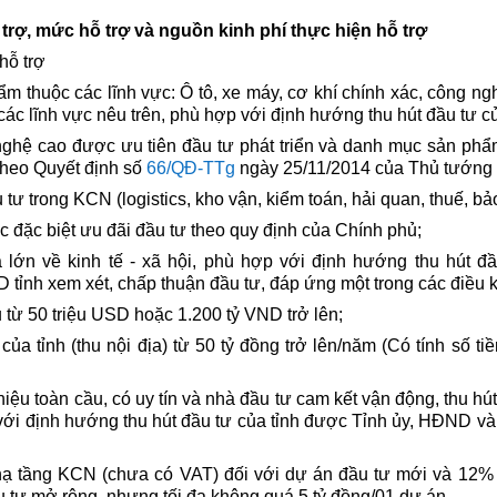
rợ, mức hỗ trợ và nguồn kinh phí thực hiện hỗ trợ
hỗ trợ
m thuộc các lĩnh vực: Ô tô, xe máy, cơ khí chính xác, công ngh
ác lĩnh vực nêu trên, phù hợp với định hướng thu hút đầu tư củ
ghệ cao được ưu tiên đầu tư phát triển và danh mục sản ph
theo Quyết định số
66/QĐ-TTg
ngày 25/11/2014 của Thủ tướng 
tư trong KCN (logistics, kho vận, kiểm toán, hải quan, thuế, bả
 đặc biệt ưu đãi đầu tư theo quy định của Chính phủ;
 lớn về kinh tế - xã hội, phù hợp với định hướng thu hút đầ
ỉnh xem xét, chấp thuận đầu tư, đáp ứng một trong các điều k
 từ 50 triệu USD hoặc 1.200 tỷ VND trở lên;
a tỉnh (thu nội địa) từ 50 tỷ đồng trở lên/năm (Có tính số t
iệu toàn cầu, có uy tín và nhà đầu tư cam kết vận động, thu hú
 với định hướng thu hút đầu tư của tỉnh được Tỉnh ủy, HĐND v
 hạ tầng KCN (chưa có VAT) đối với dự án đầu tư mới và 12% 
 tư mở rộng, nhưng tối đa không quá 5 tỷ đồng/01 dự án.