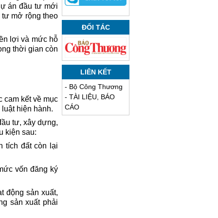
dự án đầu tư mới
 tư mở rộng theo
ĐỐI TÁC
ền lợi và mức hỗ
ng thời gian còn
LIÊN KẾT
-
Bộ Công Thương
-
TÀI LIỆU, BÁO
c cam kết về mục
CÁO
luật hiện hành.
đầu tư, xây dựng,
 kiện sau:
tích đất còn lại
ó mức vốn đăng ký
t động sản xuất,
ng sản xuất phải