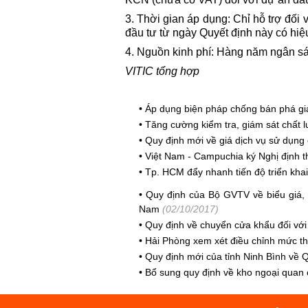
3. Thời gian áp dụng: Chỉ hỗ trợ đố
đầu tư từ ngày Quyết định này có hiệ
4. Nguồn kinh phí: Hàng năm ngân sách
VITIC tổng hợp
•
Áp dụng biện pháp chống bán phá giá
•
Tăng cường kiểm tra, giám sát chất 
•
Quy định mới về giá dịch vụ sử dụng c
•
Việt Nam - Campuchia ký Nghị định th
•
Tp. HCM đẩy nhanh tiến độ triển khai
•
Quy định của Bộ GVTV về biểu giá, 
Nam
(02/10/2017)
•
Quy định về chuyển cửa khẩu đối với
•
Hải Phòng xem xét điều chỉnh mức th
•
Quy định mới của tỉnh Ninh Bình về 
•
Bổ sung quy định về kho ngoại quan 