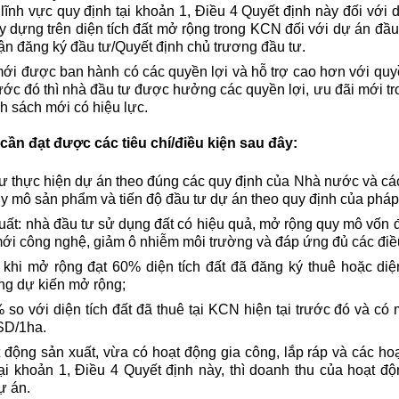
lĩnh vực quy định tại khoản 1, Điều 4 Quyết định này đối với 
y dựng trên diện tích đất mở rộng trong KCN đối với dự án đầu
ận đăng ký đầu tư/Quyết định chủ trương đầu tư.
mới được ban hành có các quyền lợi và hỗ trợ cao hơn với quy
ớc đó thì nhà đầu tư được hưởng các quyền lợi, ưu đãi mới tro
nh sách mới có hiệu lực.
cần đạt được các tiêu chí/điều kiện sau đây:
 tư thực hiện dự án theo đúng các quy định của Nhà nước và cá
uy mô sản phẩm và tiến độ đầu tư dự án theo quy định của pháp 
uất: nhà đầu tư sử dụng đất có hiệu quả, mở rộng quy mô vốn 
ới công nghệ, giảm ô nhiễm môi trường và đáp ứng đủ các điều
hi mở rộng đạt 60% diện tích đất đã đăng ký thuê hoặc diện 
ng dự kiến mở rộng;
% so với diện tích đất đã thuê tại KCN hiện tại trước đó và c
USD/1ha.
động sản xuất, vừa có hoạt động gia công, lắp ráp và các hoạ
tại khoản 1, Điều 4 Quyết định này, thì doanh thu của hoạt độ
ự án.