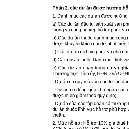
Phần 2.
các dự án được hưởng hỗ t
1. Danh mục các dự án được hưởng 
a) Các dự án đầu tư sản xuất sản phẩ
thông và công nghiệp hỗ trợ phục vụ c
b) Các dự án thuộc danh mục công n
được khuyến khích đầu tư phát triển 
c) Các dự án dịch vụ phục vụ nhà đầu 
d) Các dự án thuộc Danh mục lĩnh vực
e) Các dự án quan trọng có ý nghĩa
Thường trực Tỉnh ủy, HĐND và UBND t
- Dự án có quy mô vốn đầu tư lần đầu
- Dự án có đóng góp cho ngân sách củ
được miễn giảm theo quy định);
- Dự án của các tập đoàn có thương h
dự án thuộc lĩnh vực hỗ trợ phù hợp
thuận.
2. Mức hỗ trợ: Hỗ trợ 10% giá thuê
KCN (chưa có VAT) đối với dự án đầu