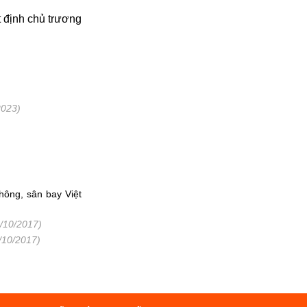
 định chủ trương
2023)
hông, sân bay Việt
/10/2017)
/10/2017)