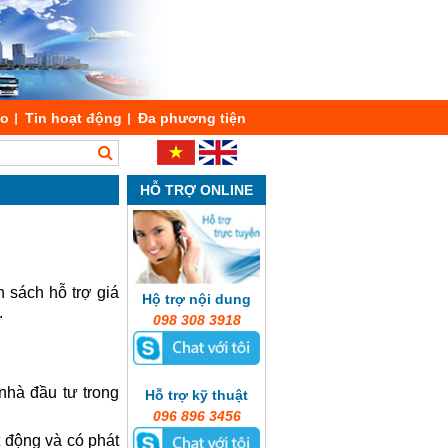
áo
Tin hoạt động
Đa phương tiện
HỖ TRỢ ONLINE
h sách hỗ trợ giá
Hộ trợ nội dung
.
098 308 3918
nhà đầu tư trong
Hỗ trợ kỹ thuật
096 896 3456
t động và có phát