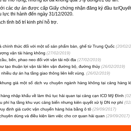
i với các dự án được cấp Giấy chứng nhận đăng ký đầu tư/Quyết
u lực thi hành đến ngày 31/12/2020.
 tỉnh bố trí kinh phí hỗ trợ.
 chính thức đối với một số sản phẩm bàn, ghế từ Trung Quốc
(20/02/
lượng vận tải hàng không
(27/02/2019)
ầu, bến, phao neo đối với vận tải nội địa
(27/02/2019)
ư tạo thuận lợi vận tải liên vận đường bộ, đường thủy
(26/02/2019)
 nhiều dự án hạ tầng giao thông liên kết vùng.
(26/02/2019)
khung giá một số dịch vụ chuyên ngành hàng không tại cảng hàng k
 hàng nhập khẩu về làm thủ tục hải quan tại cảng cạn ICD Mỹ Đình
(02
u phí hạ tầng khu vực cảng biển nhưng kiên quyết xử lý DN nợ phí
(02
Quy định giá cước vận chuyển hàng hóa bằng ô tô
(29/09/2017)
chuyên dùng và điều kiện làm việc cho cơ quan hải quan
(29/09/2017)