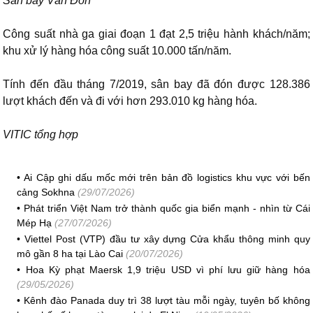
Sân bay Vân Đồn
Công suất nhà ga giai đoạn 1 đạt 2,5 triệu hành khách/năm;
khu xử lý hàng hóa công suất 10.000 tấn/năm.
Tính đến đầu tháng 7/2019, sân bay đã đón được 128.386
lượt khách đến và đi với hơn 293.010 kg hàng hóa.
VITIC tổng hợp
•
Ai Cập ghi dấu mốc mới trên bản đồ logistics khu vực với bến
cảng Sokhna
(29/07/2026)
•
Phát triển Việt Nam trở thành quốc gia biển mạnh - nhìn từ Cái
Mép Hạ
(27/07/2026)
•
Viettel Post (VTP) đầu tư xây dựng Cửa khẩu thông minh quy
mô gần 8 ha tại Lào Cai
(20/07/2026)
•
Hoa Kỳ phạt Maersk 1,9 triệu USD vì phí lưu giữ hàng hóa
(29/05/2026)
•
Kênh đào Panada duy trì 38 lượt tàu mỗi ngày, tuyên bố không