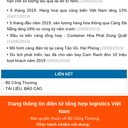
hạn chế số lượng tàu qua lại do El Nino
(19/05/2026)
•
6 tháng 2019: Hàng hoá qua cảng biển Việt Nam tăng 13%
(04/07/2019)
•
5 tháng đầu năm 2019, sản lượng hàng hóa thông qua Cảng Đà
Nẵng tăng 18% so cùng kỳ năm trước
(18/06/2019)
•
Đầu tư bến cảng tổng hợp - Container Hòa Phát Dung Quất
(15/06/2019)
•
Mô hình cảng điện tử tại cảng Tân Vũ- Hải Phòng
(28/05/2019)
•
Du lịch phát triển, tạo đà cho sân bay Cam Ranh đón 10 triệu
lượt khách năm 2019
(20/05/2019)
LIÊN KẾT
-
Bộ Công Thương
-
TÀI LIỆU, BÁO CÁO
Trang thông tin điện tử tổng hợp logistics Việt
Nam
- Bản quyền thuộc về Bộ Công Thương.
Chịu trách nhiệm nội dung: