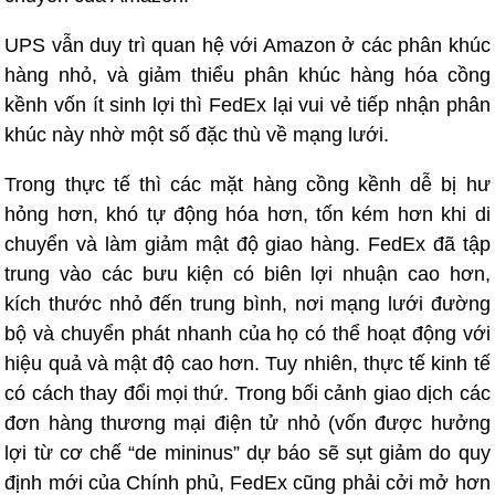
UPS vẫn duy trì quan hệ với Amazon ở các phân khúc
hàng nhỏ, và giảm thiểu phân khúc hàng hóa cồng
kềnh vốn ít sinh lợi thì FedEx lại vui vẻ tiếp nhận phân
khúc này nhờ một số đặc thù về mạng lưới.
Trong thực tế thì các mặt hàng cồng kềnh dễ bị hư
hỏng hơn, khó tự động hóa hơn, tốn kém hơn khi di
chuyển và làm giảm mật độ giao hàng. FedEx đã tập
trung vào các bưu kiện có biên lợi nhuận cao hơn,
kích thước nhỏ đến trung bình, nơi mạng lưới đường
bộ và chuyển phát nhanh của họ có thể hoạt động với
hiệu quả và mật độ cao hơn. Tuy nhiên, thực tế kinh tế
có cách thay đổi mọi thứ. Trong bối cảnh giao dịch các
đơn hàng thương mại điện tử nhỏ (vốn được hưởng
lợi từ cơ chế “de mininus” dự báo sẽ sụt giảm do quy
định mới của Chính phủ, FedEx cũng phải cởi mở hơn