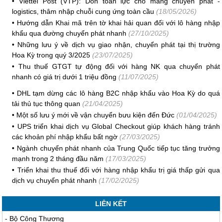
•
Viettel Post (VTP): Dồn toàn lực cho mảng chuyển phát -
logistics, thâm nhập chuỗi cung ứng toàn cầu
(18/05/2026)
•
Hướng dẫn Khai mã trên tờ khai hải quan đối với lô hàng nhập
khẩu qua đường chuyển phát nhanh
(27/10/2025)
•
Những lưu ý về dịch vụ giao nhận, chuyển phát tại thị trường
Hoa Kỳ trong quý 3/2025
(23/07/2025)
•
Thu thuế GTGT tự động đối với hàng NK qua chuyển phát
nhanh có giá trị dưới 1 triệu đồng
(11/07/2025)
•
DHL tạm dừng các lô hàng B2C nhập khẩu vào Hoa Kỳ do quá
tải thủ tục thông quan
(21/04/2025)
•
Một số lưu ý mới về vận chuyển bưu kiện đến Đức
(01/04/2025)
•
UPS triển khai dịch vụ Global Checkout giúp khách hàng tránh
các khoản phí nhập khẩu bất ngờ
(27/03/2025)
•
Ngành chuyển phát nhanh của Trung Quốc tiếp tục tăng trưởng
mạnh trong 2 tháng đầu năm
(17/03/2025)
•
Triển khai thu thuế đối với hàng nhập khẩu trị giá thấp gửi qua
dịch vụ chuyển phát nhanh
(17/02/2025)
LIÊN KẾT
-
Bộ Công Thương