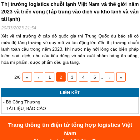
Thị trường logistics chuỗi lạnh Việt Nam và thế giới năm
2023 và triển vọng (Tập trung vào dịch vụ kho lạnh và vận
tải lạnh)
20/03/2023 21:54
Xét về thị trường ở cấp độ quốc gia thì Trung Quốc dự báo sẽ có
mức độ tăng trưởng về quy mô và tác động lớn đến thị trường chuỗi
lạnh toàn cầu trong năm 2023, khi nước này nới lỏng các biện pháp
kiểm soát dịch, nhu cầu tiêu dùng và sản xuất nhóm hàng ăn uống,
hóa mĩ phẩm, dược phẩm đều gia tăng.
2/6
«
‹
1
2
3
4
5
..
›
»
LIÊN KẾT
-
Bộ Công Thương
-
TÀI LIỆU, BÁO CÁO
Trang thông tin điện tử tổng hợp logistics Việt
Nam