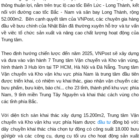
thông thuận lợi, nằm trên trục lộ cao tốc Bến Lức - Long Thành, kết
nối với đường cao tốc Bắc - Nam và sân bay Long Thành, rộng
52.000m2. Bên cạnh quyết tâm của VNPost, các chuyên gia hàng
đầu về bưu chính của Nhật Bản đã thường xuyên hỗ trợ và tư vấn
về viêc tổ chức sản xuất và nâng cao chất lượng hoạt động của
Trung tâm.
Theo định hướng chiến lược đến năm 2025, VNPost sẽ xây dựng
và đưa vào vận hành 7 Trung tâm Vận chuyển và Kho vận vùng,
hình thành 3 Hub lớn tại TP HCM, Hà Nội và Đà Nẵng. Trung tâm
Vận chuyển và Kho vận khu vực phía Nam là trung tâm đầu tiên
được triển khai, có nhiệm vụ khai thác, giao nhận vận chuyển các
bưu phẩm, bưu kiện, báo chí... cho 23 tỉnh, thành phố khu vực phía
Nam, 9 tỉnh miền Trung Tây Nguyên và khai thác cách vùng cho
các tỉnh phía Bắc.
Với diện tích sàn khai thác xây dựng 15.200m2, Trung tâm Vận
chuyển và Kho vận khu vực phía Nam được
đầu tư
đồng bộ với:
dây chuyền khai thác chia chọn tự động có công suất 18.000 bưu
gửi/giờ và các công cụ, dụng cụ tối ưu cho hoạt động sản xuất