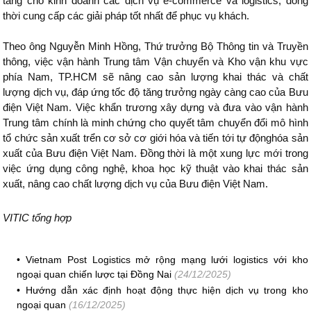
tầng cho kinh doanh các dịch vụ e-commerce và logistics, đồng
thời cung cấp các giải pháp tốt nhất để phục vụ khách.
Theo ông Nguyễn Minh Hồng, Thứ trưởng Bộ Thông tin và Truyền
thông, việc vận hành Trung tâm Vận chuyển và Kho vận khu vực
phía Nam, TP.HCM sẽ nâng cao sản lượng khai thác và chất
lượng dịch vụ, đáp ứng tốc độ tăng trưởng ngày càng cao của Bưu
điện Việt Nam. Việc khẩn trương xây dựng và đưa vào vận hành
Trung tâm chính là minh chứng cho quyết tâm chuyển đổi mô hình
tổ chức sản xuất trển cơ sở cơ giới hóa và tiến tới tự độnghóa sản
xuất của Bưu điện Việt Nam. Đồng thời là một xung lực mới trong
việc ứng dụng công nghệ, khoa học kỹ thuật vào khai thác sản
xuất, nâng cao chất lượng dịch vụ của Bưu điện Việt Nam.
VITIC tổng hợp
•
Vietnam Post Logistics mở rộng mạng lưới logistics với kho
ngoại quan chiến lược tại Đồng Nai
(24/12/2025)
•
Hướng dẫn xác định hoạt động thực hiện dịch vụ trong kho
ngoại quan
(16/12/2025)