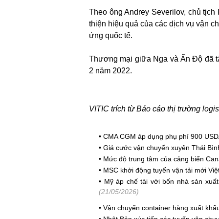
Theo ông Andrey Severilov, chủ tịch 
thiện hiệu quả của các dịch vụ vận c
ứng quốc tế.
Thương mại giữa Nga và Ấn Độ đã tă
2 năm 2022.
VITIC trích từ Báo cáo thị trường logi
•
CMA CGM áp dụng phụ phí 900 USD/T
•
Giá cước vận chuyển xuyên Thái Bìn
•
Mức độ trung tâm của cảng biển Can
•
MSC khởi động tuyến vận tải mới Vi
•
Mỹ áp chế tài với bốn nhà sản xuất
(21/05/2026)
•
Vận chuyển container hàng xuất khẩ