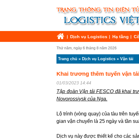
Dịch vụ Logistics
Hạ tầng
Cô
Thứ năm, ngày 6 tháng 8 năm 2026
Trang chủ
»
Dịch vụ Logistics
»
Vận tải
Khai trương thêm tuyến vận tả
01/03/2023 14:44
Tập đoàn Vận tải FESCO đã khai trư
Novorossiysk của Nga.
Lộ trình (vòng quay) của tàu trên tu
gian vận chuyển là 25 ngày và tần suấ
Dịch vụ này được thiết kế cho các sả