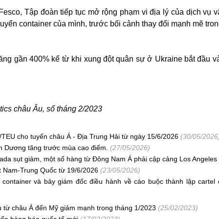
Fesco, Tập đoàn tiếp tục mở rộng phạm vi địa lý của dịch vụ 
huyển container của mình, trước bối cảnh thay đổi mạnh mẽ tro
ng gần 400% kể từ khi xung đột quân sự ở Ukraine bắt đầu v
stics châu Âu, số tháng 2/2023
EU cho tuyến châu Á - Địa Trung Hải từ ngày 15/6/2026
(30/05/2026
h Dương tăng trước mùa cao điểm.
(27/05/2026)
ada sụt giảm, một số hàng từ Đông Nam Á phải cập cảng Los Angeles
ệt Nam-Trung Quốc từ 19/6/2026
(23/05/2026)
 container và bảy giám đốc điều hành về cáo buộc thành lập cartel 
u từ châu Á đến Mỹ giảm mạnh trong tháng 1/2023
(25/02/2023)