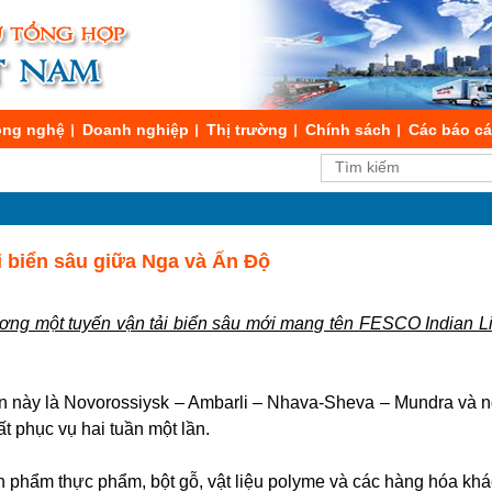
ng nghệ
Doanh nghiệp
Thị trường
Chính sách
Các báo c
i biển sâu giữa Nga và Ấn Độ
ơng một tuyến vận tải biển sâu mới mang tên FESCO Indian L
yến này là Novorossiysk – Ambarli – Nhava-Sheva – Mundra và n
t phục vụ hai tuần một lần.
n phẩm thực phẩm, bột gỗ, vật liệu polyme và các hàng hóa khá