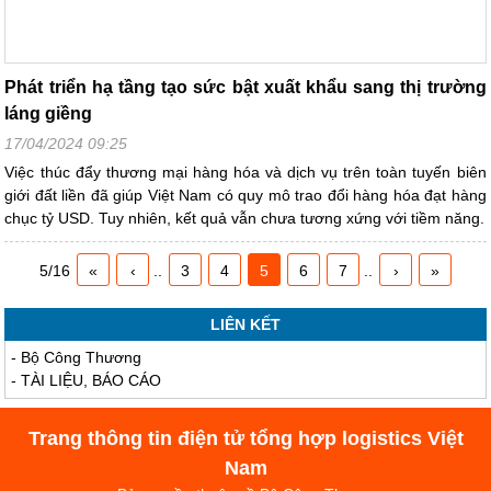
Phát triển hạ tầng tạo sức bật xuất khẩu sang thị trường
láng giềng
17/04/2024 09:25
Việc thúc đẩy thương mại hàng hóa và dịch vụ trên toàn tuyến biên
giới đất liền đã giúp Việt Nam có quy mô trao đổi hàng hóa đạt hàng
chục tỷ USD. Tuy nhiên, kết quả vẫn chưa tương xứng với tiềm năng.
5/16
«
‹
..
3
4
5
6
7
..
›
»
LIÊN KẾT
-
Bộ Công Thương
-
TÀI LIỆU, BÁO CÁO
Trang thông tin điện tử tổng hợp logistics Việt
Nam