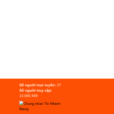
Số người trực tuyến:
27
Số người truy cập:
13.065.949