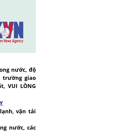
rong nước, độ
ị trường giao
ất, VUI LÒNG
Y
lạnh, vận tải
ong nước, các