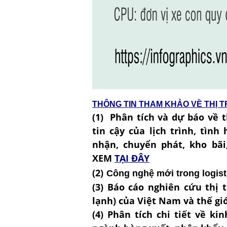
THÔNG TIN THAM KHẢO VỀ THỊ 
(1) Phân tích và dự báo về t
tin cậy của lịch trình, tình
nhận, chuyển phát, kho bãi
XEM
TẠI ĐÂY
(2)
Công nghệ mới trong logist
(3) Báo cáo nghiên cứu thị 
lạnh) của Việt Nam và thế gi
(4
) Phân tích chi tiết về ki