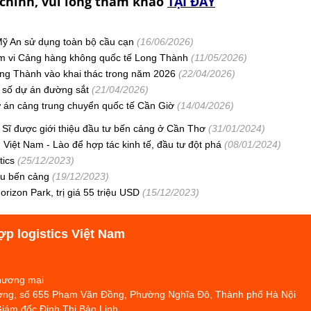
chính, vui lòng tham khảo
TẠI ĐÂY
ỹ An sử dụng toàn bộ cầu cạn
(16/06/2026)
hạm vi Cảng hàng không quốc tế Long Thành
(11/05/2026)
ng Thành vào khai thác trong năm 2026
(22/04/2026)
t số dự án đường sắt
(21/04/2026)
ự án cảng trung chuyển quốc tế Cần Giờ
(14/04/2026)
Sĩ được giới thiệu đầu tư bến cảng ở Cần Thơ
(31/01/2024)
Việt Nam - Lào để hợp tác kinh tế, đầu tư đột phá
(08/01/2024)
tics
(25/12/2023)
ều bến cảng
(19/12/2023)
orizon Park, trị giá 55 triệu USD
(15/12/2023)
ợp logistics Việt Nam
Thương mại
hương, số 655 Phạm Văn Đồng, Phường Nghĩa Đô, Thành phố Hà Nội
Giám đốc Đinh Thị Bảo Linh