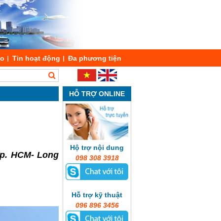
áo
Tin hoạt động
Đa phương tiện
HỖ TRỢ ONLINE
Hộ trợ nội dung
Tp. HCM- Long
098 308 3918
Hỗ trợ kỹ thuật
096 896 3456