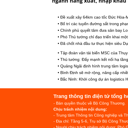
ngành hàng xuất, nhập khẩu 
•
Đề xuất xây 64km cao tốc Đức Hòa-M
•
Bố trí các tuyến đường sắt trong p
•
Chính phủ quyết tâm đưa sân bay Lo
•
Phó Thủ tướng chỉ đạo triển khai mộ
•
Đã chốt nhà đầu tư thực hiện siêu D
•
Tập đoàn vận tải biển MSC của Thụy 
•
Thủ tướng: Đẩy mạnh kết nối hạ tầng 
•
Quảng Ngãi định hình trung tâm logis
•
Bình Định sẽ mở rộng, nâng cấp nhi
•
Bắc Ninh: Khởi công dự án logistics H
Trang thông tin điện tử tổng h
- Bản quyền thuộc về Bộ Công Thương.
Chịu trách nhiệm nội dung:
- Trung tâm Thông tin Công nghiệp và 
- Địa chỉ: Tầng 5-6, Trụ sở Bộ Công T
- Người chịu trách nhiệm nội dung: Phó 