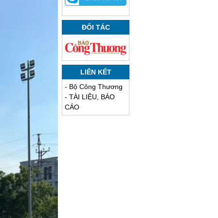
ĐỐI TÁC
LIÊN KẾT
-
Bộ Công Thương
-
TÀI LIỆU, BÁO
CÁO