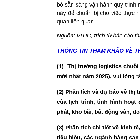
bố sẵn sàng vận hành quy trình 
này để chuẩn bị cho việc thực h
quan liên quan.
Nguồn: VITIC, trích từ báo cáo t
THÔNG TIN T
HAM KHẢO VỀ T
(1)
Thị trường logistics chuỗi
mới nhất năm 2025)
, vui lòng t
(2) Phân tích và dự báo về thị
của lịch trình, tình hình hoạ
phát, kho bãi, bất động sản, 
(3)
Phân tích chi tiết về kinh t
tiêu biểu, các ngành hàng sản