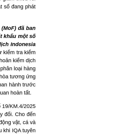
ật số đang phát
a (MoF) đã ban
ất khẩu một số
dịch Indonesia
ự kiểm tra kiểm
khoản kiểm dịch
 phân loại hàng
i hòa tương ứng
 ban hành trước
uan hoàn tất.
ố 19/KM.4/2025
ay đổi. Cho đến
động vật, cá và
u khi IQA tuyên