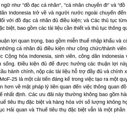
 ngữ như "đồ đạc cá nhân", "cá nhân chuyển đi" và "đồ 
dân Indonesia trở về và người nước ngoài chuyển đến
ối với đồ đạc cá nhân đủ điều kiện; và Các thủ tục từ
 biệt, bao gồm các tài liệu cần thiết và thủ tục thông q
huận lợi quan trọng, bao gồm miễn thuế nhập khẩu và c
 những cá nhân đủ điều kiện như công chức/thành viên
c Cộng hòa Indonesia, sinh viên, công dân Indonesia
h sống. Điều kiện đủ để được hưởng các thuận lợi này
ầu hành chính, nộp các tài liệu hỗ trợ đầy đủ và chính x
. MoF-25 là một cải tiến đáng kể trong việc tạo ra một qu
n hơn về mặt pháp lý liên quan đến việc thông quan đồ
hế nhất định. Các ưu đãi này thường không bao gồm h
huế tiêu thụ đặc biệt và hàng hóa với số lượng không hợ
cục Hải quan và Thuế tiêu thụ đặc biệt vẫn là một phần