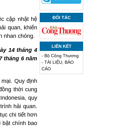
ĐỐI TÁC
iệc cập nhật hệ
ải quan, khiến
nh nhan chóng.
LIÊN KẾT
ày 14 tháng 4
-
Bộ Công Thương
27 tháng 6 năm
-
TÀI LIỆU, BÁO
CÁO
 mại. Quy định
đồng thời cung
Indonesia, quy
rình hải quan.
ục chi tiết hơn
 bật chính bao