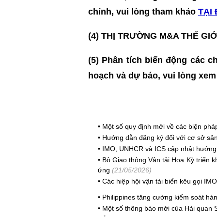
chính, vui lòng tham khảo
TẠI
(4) THỊ TRƯỜNG M&A THẾ GIỚ
(5) Phân tích biến động các ch
hoạch và dự báo, vui lòng xe
•
Một số quy định mới về các biện pháp
•
Hướng dẫn đăng ký đối với cơ sở sả
•
IMO, UNHCR và ICS cập nhật hướng 
•
Bộ Giao thông Vận tải Hoa Kỳ triển 
ứng
(21/05/2026)
•
Các hiệp hội vận tải biển kêu gọi IM
•
Philippines tăng cường kiểm soát h
•
Một số thông báo mới của Hải quan 