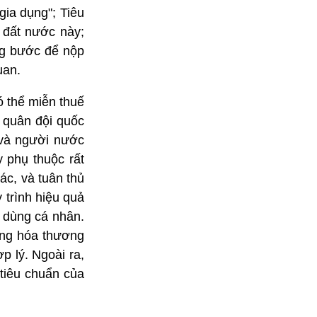
gia dụng"; Tiêu
 đất nước này;
ng bước để nộp
uan.
ó thể miễn thuế
 quân đội quốc
 và người nước
 phụ thuộc rất
ác, và tuân thủ
y trình hiệu quả
 dùng cá nhân.
àng hóa thương
p lý. Ngoài ra,
 tiêu chuẩn của