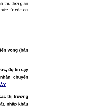
h thủ thời gian
 thức từ các cơ
riển vọng (bản
ớc, độ tin cậy
o nhận, chuyển
ĐÂY
 các thị trường
ất, nhập khẩu