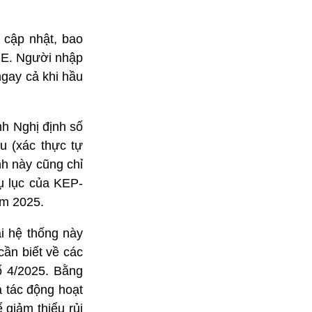
.
 cập nhật, bao
CE. Người nhập
gay cả khi hầu
nh Nghị định số
u (xác thực tự
nh này cũng chỉ
hụ lục của KEP-
ăm 2025.
i hệ thống này
ần biết về các
ố 4/2025. Bằng
 tác động hoạt
 giảm thiểu rủi