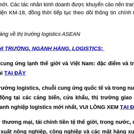
mới. Các tác nhân kinh doanh được khuyến cáo nên tran
iện KM-18, đồng thời tiếp tục theo dõi thông tin chính
háng về thị trường logistics ASEAN
HỊ TRƯỜNG, NGÀNH HÀNG, LOGISTICS
:
 cung ứng lạnh thế giới và Việt Nam: đặc điểm và t
ải
TẠI ĐÂY
 trường logistics, chuỗi cung ứng quốc tế và trong nư
t động tại các cảng biển, cửa khẩu, thị trường gia
doanh nghiệp logistics mới nhất, VUI LÒNG XEM
TẠI 
ế, thương mại, tài chính tiền tệ thế giới, trong nước,
 xuất nông nghiệp, công nghiệp và các mặt hàng xu