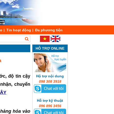
áo
Tin hoạt động
Đa phương tiện
HỖ TRỢ ONLINE
a
ớc, độ tin cậy
Hộ trợ nội dung
098 308 3918
o nhận, chuyển
ĐÂY
Hỗ trợ kỹ thuật
096 896 3456
 hàng hóa vào