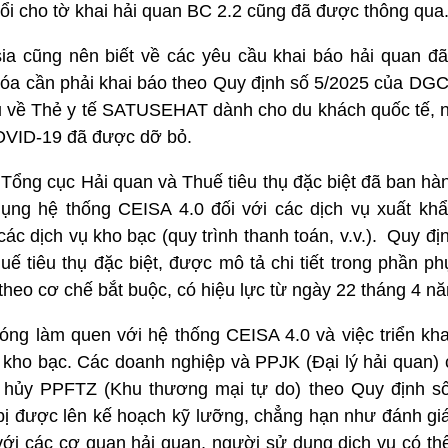
ổi cho tờ khai hải quan BC 2.2 cũng đã được thông qua
a cũng nên biết về các yêu cầu khai báo hải quan đã
óa cần phải khai báo theo Quy định số 5/2025 của DG
u về Thẻ y tế SATUSEHAT dành cho du khách quốc tế, n
COVID-19 đã được dỡ bỏ.
 Tổng cục Hải quan và Thuế tiêu thụ đặc biệt đã ban hà
ng hệ thống CEISA 4.0 đối với các dịch vụ xuất khẩ
ác dịch vụ kho bạc (quy trình thanh toán, v.v.). Quy đị
uế tiêu thụ đặc biệt, được mô tả chi tiết trong phần p
theo cơ chế bắt buộc, có hiệu lực từ ngày 22 tháng 4 n
ng làm quen với hệ thống CEISA 4.0 và việc triển kha
kho bạc. Các doanh nghiệp và PPJK (Đại lý hải quan) c
à hủy PPFTZ (Khu thương mại tự do) theo Quy định s
bị được lên kế hoạch kỹ lưỡng, chẳng hạn như đánh giá
c với các cơ quan hải quan, người sử dụng dịch vụ có thể