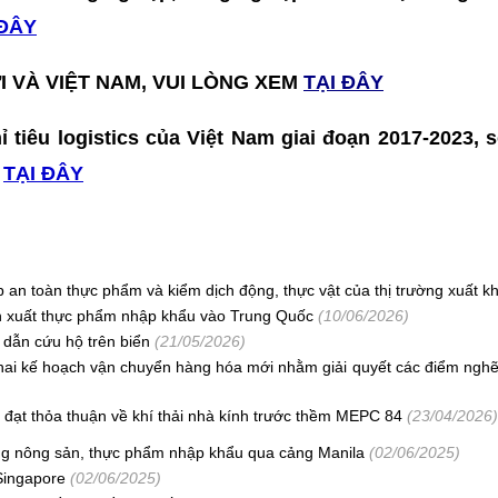
 ĐÂY
I VÀ VIỆT NAM, VUI LÒNG XEM
TẠI ĐÂY
ỉ tiêu logistics của Việt Nam giai đoạn 2017-2023, 
m
TẠI ĐÂY
 an toàn thực phẩm và kiểm dịch động, thực vật của thị trường xuất k
n xuất thực phẩm nhập khẩu vào Trung Quốc
(10/06/2026)
dẫn cứu hộ trên biển
(21/05/2026)
khai kế hoạch vận chuyển hàng hóa mới nhằm giải quyết các điểm nghẽ
O đạt thỏa thuận về khí thải nhà kính trước thềm MEPC 84
(23/04/2026)
àng nông sản, thực phẩm nhập khẩu qua cảng Manila
(02/06/2025)
Singapore
(02/06/2025)