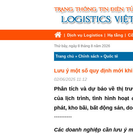
Dịch vụ Logistics
Hạ tầng
Cô
Thứ bảy, ngày 8 tháng 8 năm 2026
Trang chủ
»
Chính sách
»
Quốc tế
Lưu ý một số quy định mới kh
02/06/2025 11:12
Phân tích và dự báo về thị tr
của lịch trình, tình hình hoạ
phát, kho bãi, bất động sản, 
----------
Các doanh nghiệp cần lưu ý m