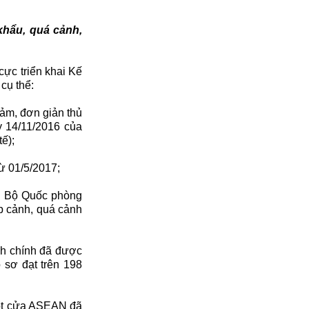
khẩu, quá cảnh,
cực triển khai Kế
 cụ thể:
iảm, đơn giản thủ
y 14/11/2016 của
ế);
ừ 01/5/2017;
i, Bộ Quốc phòng
p cảnh, quá cảnh
nh chính đã được
 sơ đạt trên 198
một cửa ASEAN đã