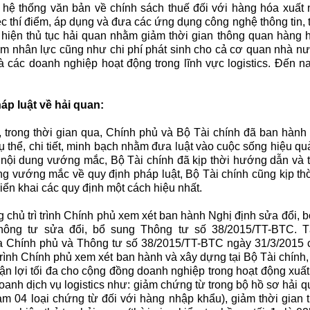
 hệ thống văn bản về chính sách thuế đối với hàng hóa xuất 
 thí điểm, áp dụng và đưa các ứng dụng công nghệ thông tin, tr
ực hiện thủ tục hải quan nhằm giảm thời gian thông quan hàng
ảm nhân lực cũng như chi phí phát sinh cho cả cơ quan nhà n
 các doanh nghiệp hoạt động trong lĩnh vực logistics. Đến nay
áp luật về hải quan:
 trong thời gian qua, Chính phủ và Bộ Tài chính đã ban hành
 thể, chi tiết, minh bạch nhằm đưa luật vào cuộc sống hiệu qu
các nội dung vướng mắc, Bộ Tài chính đã kịp thời hướng dẫn và 
g vướng mắc về quy định pháp luật, Bộ Tài chính cũng kịp th
iển khai các quy định một cách hiệu nhất.
 chủ trì trình Chính phủ xem xét ban hành Nghị định sửa đổi, 
ông tư sửa đổi, bổ sung Thông tư số 38/2015/TT-BTC. T
 Chính phủ và Thông tư số 38/2015/TT-BTC ngày 31/3/2015 c
rình Chính phủ xem xét ban hành và xây dựng tại Bộ Tài chính,
uận lợi tối đa cho cộng đồng doanh nghiệp trong hoạt động xuấ
oanh dịch vụ logistics như: giảm chứng từ trong bộ hồ sơ hải q
ảm 04 loại chứng từ đối với hàng nhập khẩu), giảm thời gian t