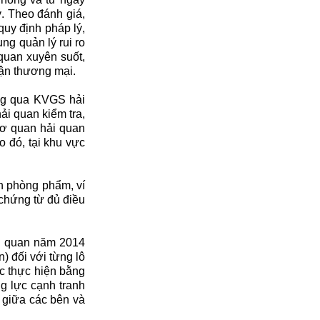
. Theo đánh giá,
quy định pháp lý,
ng quản lý rui ro
quan xuyên suốt,
lận thương mại.
àng qua KVGS hải
i quan kiểm tra,
cơ quan hải quan
o đó, tại khu vực
ăn phòng phẩm, ví
 chứng từ đủ điều
ải quan năm 2014
) đối với từng lô
ệc thực hiện bằng
ng lực cạnh tranh
 giữa các bên và