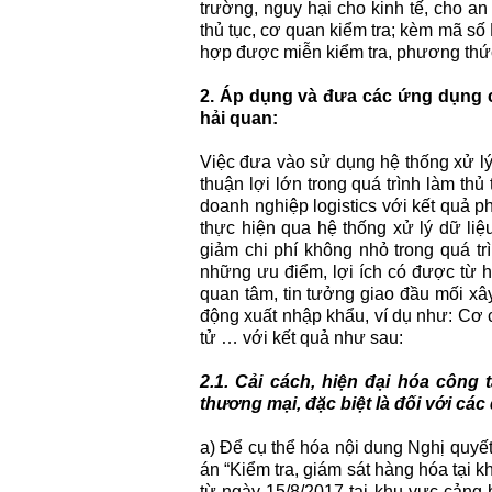
trường, nguy hại cho kinh tế, cho an 
thủ tục, cơ quan kiểm tra; kèm mã số 
hợp được miễn kiểm tra, phương thức 
2. Áp dụng và đưa các ứng dụng côn
hải quan:
Việc đưa vào sử dụng hệ thống xử l
thuận lợi lớn trong quá trình làm th
doanh nghiệp logistics với kết quả 
thực hiện qua hệ thống xử lý dữ liệ
giảm chi phí không nhỏ trong quá tr
những ưu điểm, lợi ích có được từ h
quan tâm, tin tưởng giao đầu mối xâ
động xuất nhập khẩu, ví dụ như: Cơ
tử … với kết quả như sau:
2.1. Cải cách, hiện đại hóa công
thương mại, đặc biệt là đối với các
a) Để cụ thể hóa nội dung Nghị quy
án “Kiểm tra, giám sát hàng hóa tại 
từ ngày 15/8/2017 tại khu vực cảng