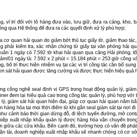
g, ví trí đối với lô hàng đưa vào, lưu giữ, đưa ra cảng, kho, bã
ông qua Hệ thống để đưa ra các quyết định xử lý phù hợp;
ủa cơ quan hải quan do giảm bớt thủ tục giấy tờ, giảm thao tác
g phải kiểm tra, xác nhận chứng từ giấy tại văn phòng hải qu
quân 1 ngày có 7.592 tờ khai hải quan qua cảng Hải phòng, tổn
m/01 ngày là: 7.592 x 2 phút = 15.184 phút = 253 giờ công v
, bố trí thực hiện nhiệm vụ tại các vị trí công tác cần bổ sun
giám sát hải quan được tăng cường và được thực hiện hiệu quả
ụng công nghệ seal định vị GPS trong hoạt động quản lý, giám 
er đem lại hiệu quả cao trong công tác quản lý, phù hợp với ti
ý, giám sát hải quan hiện đại, giúp cơ quan hải quan nắm bắt 
 hàng hóa tại mọi thời điểm từ khi gắn seal giám sát tại nơi đi
hư cảnh báo thời gian dừng đỗ, đi lệch tuyến đường, mở contai
nghiệp xuất nhập khẩu quản lý được hàng hóa vận chuyển tron
n giữa các cửa khẩu. Bên cạnh đó, trường hợp có vấn đề phát 
n tải, doanh nghiệp xuất nhập khẩu sẽ nhanh chóng có cơ sở 