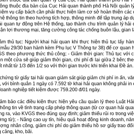
ông thuộc địa bàn của Cục Hải quan thành phố Hà Nội quản lý
nhiệm vụ cấp bách cần phải thực hiện làm cơ sở hoàn thiện các 
ệ thông tin theo hướng tích hợp, thông minh để tập trung áp dụ
 quan tự động trên Hệ thống, tạo thành chu trình quản lý hải 
huận lợi thương mại, tăng cường công tác chống buôn lậu, gian 
Giảm thủ tục: Người khai hải quan khi thực hiện thủ tục lấy h
 (mẫu 29/30 ban hành kèm Phụ lục V Thông tư 38) để cơ quan hả
S theo phương thức thủ công; - Giảm thời gian: Thủ tục với 
một cửa sẽ giúp giảm thời gian, chi phí đi lại giữa 2 bên; the
ít nhất từ 1/3 đến 1/2 so với thời gian trước khi triển khai Đề án.
 chứng từ giấy tại hải quan giám sát giúp giảm chi phí in ấn, v
n, với bình quân 1 ngày có 7.592 tờ khai hải quan không phải in
oanh nghiệp tiết kiệm được 759.200 đ/01 ngày.
 Đảm bảo các điều kiện thực hiện yêu cầu quản lý theo Luật H
hông tin về tình trạng cấp phép thông quan (từ cơ quan hải quan
g ra, vào KVGS theo đúng quy định; giảm thiểu rủi ro trong vi
ứng từ); - Nâng cao uy tín, hiệu quả hoạt động kinh doanh, nă
ng nhân công, giảm chi phí do giảm thiểu hồ sơ giấy trao đổi
 cảng, kho, bãi.