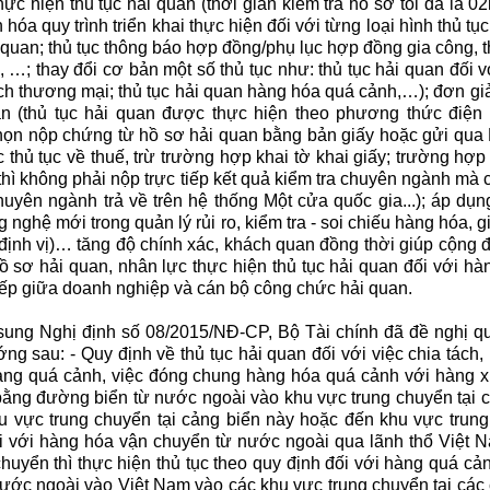
hực hiện thủ tục hải quan (thời gian kiểm tra hồ sơ tối đa là 02
 hóa quy trình triển khai thực hiện đối với từng loại hình thủ tụ
 quan; thủ tục thông báo hợp đồng/phụ lục hợp đồng gia công, t
…; thay đổi cơ bản một số thủ tục như: thủ tục hải quan đối 
 thương mại; thủ tục hải quan hàng hóa quá cảnh,…); đơn giả
an (thủ tục hải quan được thực hiện theo phương thức điện
n nộp chứng từ hồ sơ hải quan bằng bản giấy hoặc gửi qua 
 thủ tục về thuế, trừ trường hợp khai tờ khai giấy; trường hợp
hì không phải nộp trực tiếp kết quả kiểm tra chuyên ngành mà 
huyên ngành trả về trên hệ thống Một cửa quốc gia...); áp dụn
hệ mới trong quản lý rủi ro, kiểm tra - soi chiếu hàng hóa, 
định vị)… tăng độ chính xác, khách quan đồng thời giúp cộng 
ồ sơ hải quan, nhân lực thực hiện thủ tục hải quan đối với h
 tiếp giữa doanh nghiệp và cán bộ công chức hải quan.
 sung Nghị định số 08/2015/NĐ-CP, Bộ Tài chính đã đề nghị qu
g sau: - Quy định về thủ tục hải quan đối với việc chia tách, 
àng quá cảnh, việc đóng chung hàng hóa quá cảnh với hàng x
ằng đường biển từ nước ngoài vào khu vực trung chuyển tại c
 vực trung chuyển tại cảng biển này hoặc đến khu vực trung
i với hàng hóa vận chuyển từ nước ngoài qua lãnh thổ Việt
uyển thì thực hiện thủ tục theo quy định đối với hàng quá cả
ước ngoài vào Việt Nam vào các khu vực trung chuyển tại các c