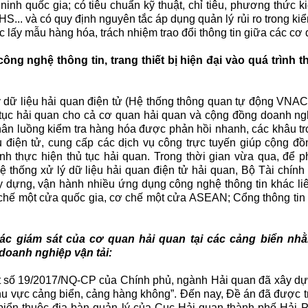
ninh quốc gia; có tiêu chuẩn kỹ thuật, chỉ tiêu, phương thức kiể
HS... và có quy định nguyên tắc áp dụng quản lý rủi ro trong kiể
lấy mẫu hàng hóa, trách nhiệm trao đổi thông tin giữa các cơ 
g nghệ thông tin, trang thiết bị hiện đại vào quá trình t
ý dữ liệu hải quan điện tử (Hệ thống thông quan tự động VNA
ủ tục hải quan cho cả cơ quan hải quan và cộng đồng doanh ng
phân luồng kiểm tra hàng hóa được phản hồi nhanh, các khâu tr
u điện tử, cung cấp các dịch vụ công trực tuyến giúp cộng đ
ình thực hiện thủ tục hải quan. Trong thời gian vừa qua, để 
ệ thống xử lý dữ liệu hải quan điện tử hải quan, Bộ Tài chín
y dựng, vận hành nhiều ứng dụng công nghệ thông tin khác li
 chế một cửa quốc gia, cơ chế một cửa ASEAN; Cổng thông tin
 tác giám sát của cơ quan hải quan tại các cảng biển nhằ
 doanh nghiệp vận tải:
ết số 19/2017/NQ-CP của Chính phủ, ngành Hải quan đã xây dự
khu vực cảng biển, cảng hàng không”. Đến nay, Đề án đã được tr
 biển thuộc địa bàn quản lý của Cục Hải quan thành phố Hải 