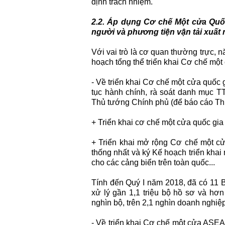
định trách nhiệm.
2.2. Áp dụng Cơ chế Một cửa Quốc
người và phương tiện vận tải xuất
Với vai trò là cơ quan thường trực, n
hoạch tổng thể triển khai Cơ chế mộ
- Về triển khai Cơ chế một cửa quốc 
tục hành chính, rà soát danh mục T
Thủ tướng Chính phủ (để báo cáo Thủ
+ Triển khai cơ chế một cửa quốc gia
+ Triển khai mở rộng Cơ chế một cử
thống nhất và ký Kế hoạch triển kha
cho các cảng biển trên toàn quốc...
Tính đến Quý I năm 2018, đã có 11 
xử lý gần 1,1 triệu bộ hồ sơ và hơn
nghìn bộ, trên 2,1 nghìn doanh nghiệp
- Về triển khai Cơ chế một cửa ASE