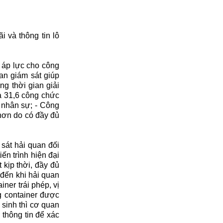
i và thông tin lô
, áp lực cho công
an giám sát giúp
g thời gian giải
à 31,6 công chức
g nhân sự; - Công
 hơn do có đầy đủ
sát hải quan đối
ến trình hiện đại
kịp thời, đầy đủ
 đến khi hải quan
ner trái phép, vị
g container được
sinh thì cơ quan
thông tin để xác