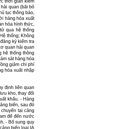
h; thời gian kiểm
c hải quan (bãi bỏ
hủ tục thông báo,
với hàng hóa xuất
n hóa hình thức,
 tử qua hệ thống
Hệ thống; Không
 đăng ký kiểm tra
cơ quan hải quan
g hệ thống thông
giám sát hàng hóa
đồng giảm chi phí
àng hóa xuất nhập
y định liên quan
lưu kho, thay đổi
uất khẩu. - Hàng
ảng biển, sau đó
 chuyển tại cảng
 Nam để đến nước
nh. - Bổ sung quy
ảng biển loại IA