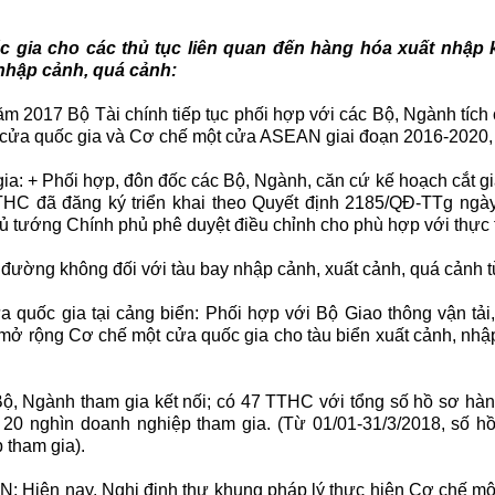
 gia cho các thủ tục liên quan đến hàng hóa xuất nhập 
 nhập cảnh, quá cảnh:
ăm 2017 Bộ Tài chính tiếp tục phối hợp với các Bộ, Ngành tích 
t cửa quốc gia và Cơ chế một cửa ASEAN giai đoạn 2016-2020,
gia: + Phối hợp, đôn đốc các Bộ, Ngành, căn cứ kế hoạch cắt g
THC đã đăng ký triển khai theo Quyết định 2185/QĐ-TTg ngà
 tướng Chính phủ phê duyệt điều chỉnh cho phù hợp với thực t
 đường không đối với tàu bay nhập cảnh, xuất cảnh, quá cảnh t
a quốc gia tại cảng biển: Phối hợp với Bộ Giao thông vận tả
i mở rộng Cơ chế một cửa quốc gia cho tàu biển xuất cảnh, nhậ
Bộ, Ngành tham gia kết nối; có 47 TTHC với tổng số hồ sơ hà
 20 nghìn doanh nghiệp tham gia. (Từ 01/01-31/3/2018, số hồ
 tham gia).
AN: Hiện nay, Nghị định thư khung pháp lý thực hiện Cơ chế 