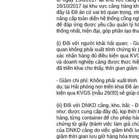
16/10/2017 tại khu vực cảng hàng kh
đây là Đề án có vai trò quan trọng, 
nâng cấp toàn diện hệ thống công ngh
để đáp ứng được yêu cầu quản lý hải
thống nhất, hiện đại, góp phần tạo t
(i) Đối với người khải hải quan: - 
quan không phải xuất trình chứng từ
xác nhận hàng đủ điều kiện qua KVG
và doanh nghiệp cảng được thực hiện 
đã triển khai cho thấy, thời gian giảm 
- Giảm chi phí: Không phải xuất trình
dụ: tại Hải phòng nơi triển khai Đề á
kiện qua KVGS (mẫu 29/30) sẽ giúp d
(ii) Đối với DNKD cảng, kho, bãi: -
như: được cung cấp đầy đủ, kịp thời t
hàng, từng container để cho phép hàn
chứng từ giấy (tránh việc làm giả ch
của DNKD cảng do việc giảm khổi lượ
giảm thời gian lưu giữ hàng hóa trong