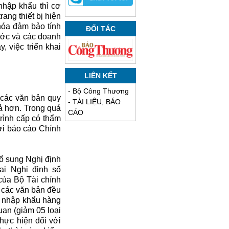
nhập khẩu thì cơ
ang thiết bị hiện
 hóa đảm bảo tính
ĐỐI TÁC
ước và các doanh
, việc triển khai
LIÊN KẾT
-
Bộ Công Thương
 các văn bản quy
-
TÀI LIỆU, BÁO
ả hơn. Trong quá
CÁO
trình cấp có thẩm
ời báo cáo Chính
bổ sung Nghị định
ại Nghị định số
ủa Bộ Tài chính
 các văn bản đều
t nhập khẩu hàng
uan (giảm 05 loại
hực hiện đối với