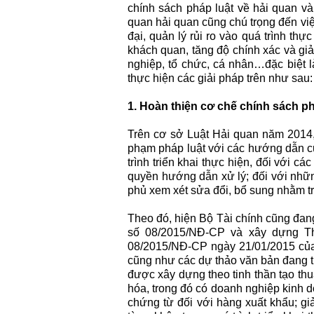
chính sách pháp luật về hải quan và
quan hải quan cũng chú trọng đến việc
đại, quản lý rủi ro vào quá trình th
khách quan, tăng độ chính xác và gi
nghiệp, tổ chức, cá nhân…đặc biệt là
thực hiện các giải pháp trên như sau:
1. Hoàn thiện cơ chế chính sách ph
Trên cơ sở Luật Hải quan năm 2014,
phạm pháp luật với các hướng dẫn cụ
trình triển khai thực hiện, đối với 
quyền hướng dẫn xử lý; đối với nhữn
phủ xem xét sửa đổi, bổ sung nhằm tr
Theo đó, hiện Bộ Tài chính cũng đang
số 08/2015/NĐ-CP và xây dựng Th
08/2015/NĐ-CP ngày 21/01/2015 của
cũng như các dự thảo văn bản đang t
được xây dựng theo tinh thần tạo th
hóa, trong đó có doanh nghiệp kinh d
chứng từ đối với hàng xuất khẩu; gi