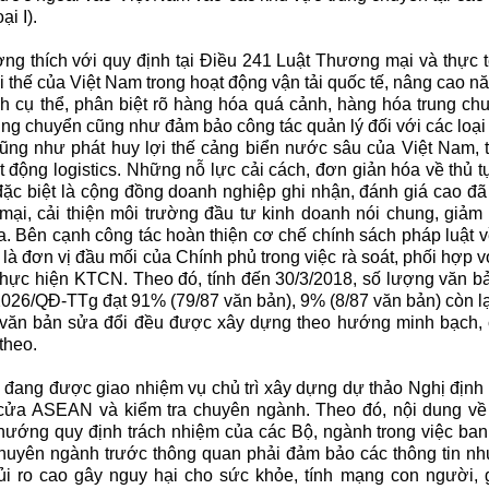
i I).
g thích với quy định tại Điều 241 Luật Thương mại và thực tế
ợi thế của Việt Nam trong hoạt động vận tải quốc tế, nâng cao n
h cụ thể, phân biệt rõ hàng hóa quá cảnh, hàng hóa trung c
ung chuyển cũng như đảm bảo công tác quản lý đối với các loại
 cũng như phát huy lợi thế cảng biển nước sâu của Việt Nam, 
động logistics. Những nỗ lực cải cách, đơn giản hóa về thủ tụ
đặc biệt là cộng đồng doanh nghiệp ghi nhận, đánh giá cao đ
mại, cải thiện môi trường đầu tư kinh doanh nói chung, giảm 
ữa. Bên cạnh công tác hoàn thiện cơ chế chính sách pháp luật v
 là đơn vị đầu mối của Chính phủ trong việc rà soát, phối hợp 
thực hiện KTCN. Theo đó, tính đến 30/3/2018, số lượng văn b
 2026/QĐ-TTg đạt 91% (79/87 văn bản), 9% (8/87 văn bản) còn l
 văn bản sửa đổi đều được xây dựng theo hướng minh bạch, 
theo.
 đang được giao nhiệm vụ chủ trì xây dựng dự thảo Nghị định 
 cửa ASEAN và kiểm tra chuyên ngành. Theo đó, nội dung về
hướng quy định trách nhiệm của các Bộ, ngành trong việc b
chuyên ngành trước thông quan phải đảm bảo các thông tin n
i ro cao gây nguy hại cho sức khỏe, tính mạng con người, 