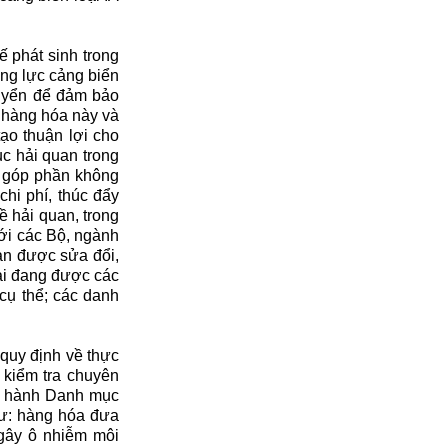
 phát sinh trong
ăng lực cảng biển
huyển để đảm bảo
 hàng hóa này và
tạo thuận lợi cho
c hải quan trong
ã góp phần không
chi phí, thúc đẩy
ề hải quan, trong
với các Bộ, ngành
ản được sửa đổi,
ại đang được các
cụ thể; các danh
quy định về thực
 kiểm tra chuyên
an hành Danh mục
hư: hàng hóa đưa
gây ô nhiễm môi