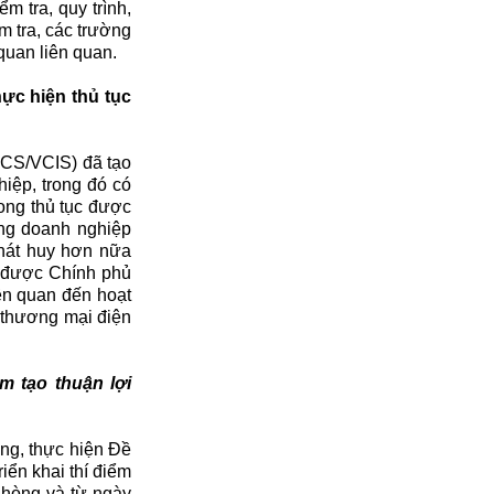
m tra, quy trình,
m tra, các trường
quan liên quan.
hực hiện thủ tục
CCS/VCIS) đã tạo
hiệp, trong đó có
ong thủ tục được
ồng doanh nghiệp
phát huy hơn nữa
h được Chính phủ
ên quan đến hoạt
 thương mại điện
m tạo thuận lợi
ng, thực hiện Đề
iển khai thí điểm
Phòng và từ ngày