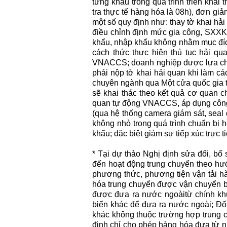
từng khâu trong quá trình triển khai t
tra thực tế hàng hóa là 08h), đơn giản
một số quy định như: thay tờ khai hải
điều chỉnh định mức gia công, SXXK, 
khẩu, nhập khẩu không nhằm mục đích
cách thức thực hiện thủ tục hải qu
VNACCS; doanh nghiệp được lựa chọ
phải nộp tờ khai hải quan khi làm các
chuyên ngành qua Một cửa quốc gia t
sẽ khai thác theo kết quả cơ quan c
quan tự động VNACCS, áp dụng công ng
(qua hệ thống camera giám sát, seal 
không nhỏ trong quá trình chuẩn bị h
khẩu; đặc biệt giảm sự tiếp xúc trực
* Tại dự thảo Nghị định sửa đổi, bổ
đến hoạt động trung chuyển theo hướn
phương thức, phương tiện vận tải h
hóa trung chuyển được vận chuyển b
được đưa ra nước ngoàitừ chính khu
biển khác để đưa ra nước ngoài; Đố
khác không thuộc trường hợp trung ch
định chỉ cho phép hàng hóa đưa từ n