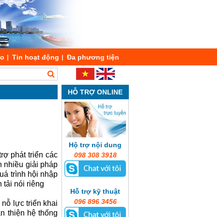
áo
Tin hoạt động
Đa phương tiện
HỖ TRỢ ONLINE
Hộ trợ nội dung
rợ phát triển các
098 308 3918
n nhiều giải pháp
uá trình hội nhập
tải nói riêng
Hỗ trợ kỹ thuật
096 896 3456
nỗ lực triển khai
àn thiện hệ thống