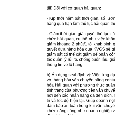
(iii) Đối với cơ quan hải quan:
- Kịp thời nắm bắt thời gian, số lượn
hàng quá hạn làm thủ tục hải quan th
- Giảm thời gian giải quyết thủ tục c
chức hải quan, cụ thể như việc khôn
giảm khoảng 2 phút/1 tờ khai; bình 
quyết đưa hàng hóa qua KVGS sẽ giả
giám sát có thể cắt giảm để phân công
tác quản lý rủi ro, chống buôn lậu, 
thông tin về lô hàng.
b) Áp dụng seal định vị: Việc ứng d
với hàng hóa vận chuyển bằng contain
hóa Hải quan với phương thức quản l
tình trạng của phương tiện vận chuyển
nơi đến xác nhận hàng đã đến đích, n
trí và tốc độ hiện tại. Giúp doanh 
đảm bảo an toàn trong khi vận chuyể
chức năng cũng như doanh nghiệp vậ