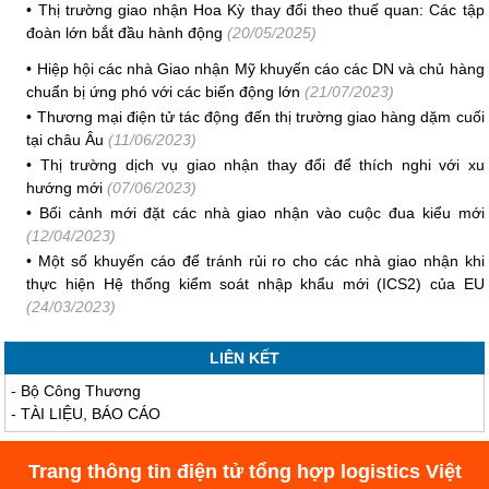
•
Thị trường giao nhận Hoa Kỳ thay đổi theo thuế quan: Các tập
đoàn lớn bắt đầu hành động
(20/05/2025)
•
Hiệp hội các nhà Giao nhận Mỹ khuyến cáo các DN và chủ hàng
chuẩn bị ứng phó với các biến động lớn
(21/07/2023)
•
Thương mại điện tử tác động đến thị trường giao hàng dặm cuối
tại châu Âu
(11/06/2023)
•
Thị trường dịch vụ giao nhận thay đổi để thích nghi với xu
hướng mới
(07/06/2023)
•
Bối cảnh mới đặt các nhà giao nhận vào cuộc đua kiểu mới
(12/04/2023)
•
Một số khuyến cáo để tránh rủi ro cho các nhà giao nhận khi
thực hiện Hệ thống kiểm soát nhập khẩu mới (ICS2) của EU
(24/03/2023)
LIÊN KẾT
-
Bộ Công Thương
-
TÀI LIỆU, BÁO CÁO
Trang thông tin điện tử tổng hợp logistics Việt