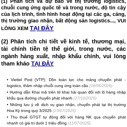
(1) Phân tích và dự báo về thị trường logistics,
chuỗi cung ứng quốc tế và trong nước, độ tin cậy
của lịch trình, tình hình hoạt động tại các ga, cảng,
thị trường giao nhận, bất động sản logistics..., VUI
TẠI ĐÂY
LÒNG XEM
(2) Phân tích chi tiết về kinh tế, thương mại,
tài chính tiền tệ thế giới, trong nước, các
ngành hàng xuất, nhập khẩu chính, vui lòng
tham khảo
TẠI ĐÂY
•
Viettel Post (VTP): Dồn toàn lực cho mảng chuyển phát -
logistics, thâm nhập chuỗi cung ứng toàn cầu
(18/05/2026)
•
Hướng dẫn Khai mã trên tờ khai hải quan đối với lô hàng nhập
khẩu qua đường chuyển phát nhanh
(27/10/2025)
•
Những lưu ý về dịch vụ giao nhận, chuyển phát tại thị trường
Hoa Kỳ trong quý 3/2025
(23/07/2025)
•
Thu thuế GTGT tự động đối với hàng NK qua chuyển phát
nhanh có giá trị dưới 1 triệu đồng
(11/07/2025)