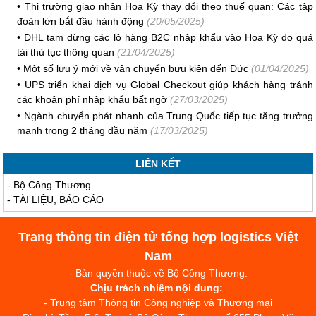
•
Thị trường giao nhận Hoa Kỳ thay đổi theo thuế quan: Các tập
đoàn lớn bắt đầu hành động
(20/05/2025)
•
DHL tạm dừng các lô hàng B2C nhập khẩu vào Hoa Kỳ do quá
tải thủ tục thông quan
(21/04/2025)
•
Một số lưu ý mới về vận chuyển bưu kiện đến Đức
(01/04/2025)
•
UPS triển khai dịch vụ Global Checkout giúp khách hàng tránh
các khoản phí nhập khẩu bất ngờ
(27/03/2025)
•
Ngành chuyển phát nhanh của Trung Quốc tiếp tục tăng trưởng
mạnh trong 2 tháng đầu năm
(17/03/2025)
LIÊN KẾT
-
Bộ Công Thương
-
TÀI LIỆU, BÁO CÁO
Trang thông tin điện tử tổng hợp logistics Việt
Nam
- Bản quyền thuộc về Bộ Công Thương.
Chịu trách nhiệm nội dung:
- Trung tâm Thông tin Công nghiệp và Thương mại