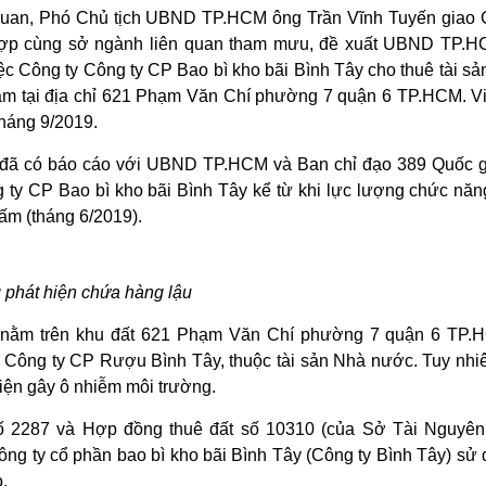
 quan, Phó Chủ tịch UBND TP.HCM ông Trần Vĩnh Tuyến giao 
 hợp cùng sở ngành liên quan tham mưu, đề xuất UBND TP.HC
ệc Công ty Công ty CP Bao bì kho bãi Bình Tây cho thuê tài sản
ăm tại địa chỉ 621 Phạm Văn Chí phường 7 quận 6 TP.HCM. V
tháng 9/2019.
đã có báo cáo với UBND TP.HCM và Ban chỉ đạo 389 Quốc gia
 ty CP Bao bì kho bãi Bình Tây kể từ khi lực lượng chức năn
ấm (tháng 6/2019).
 phát hiện chứa hàng lậu
 nằm trên khu đất 621 Phạm Văn Chí phường 7 quận 6 TP.HC
ủa Công ty CP Rượu Bình Tây, thuộc tài sản Nhà nước. Tuy nhi
iện gây ô nhiễm môi trường.
số 2287 và Hợp đồng thuê đất số 10310 (của Sở Tài Nguyên 
 ty cổ phần bao bì kho bãi Bình Tây (Công ty Bình Tây) sử d
.