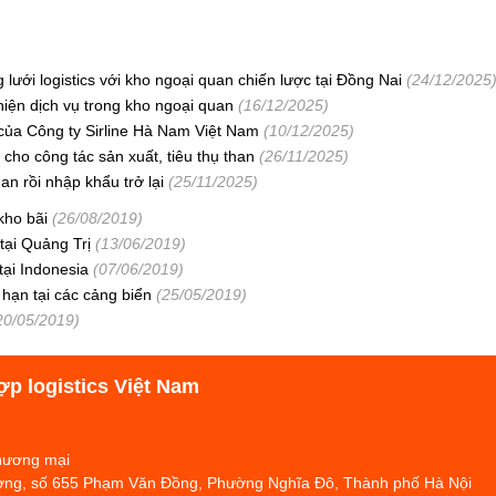
lưới logistics với kho ngoại quan chiến lược tại Đồng Nai
(24/12/2025
iện dịch vụ trong kho ngoại quan
(16/12/2025)
của Công ty Sirline Hà Nam Việt Nam
(10/12/2025)
ho công tác sản xuất, tiêu thụ than
(26/11/2025)
n rồi nhập khẩu trở lại
(25/11/2025)
kho bãi
(26/08/2019)
tại Quảng Trị
(13/06/2019)
tại Indonesia
(07/06/2019)
hạn tại các cảng biển
(25/05/2019)
20/05/2019)
ợp logistics Việt Nam
Thương mại
hương, số 655 Phạm Văn Đồng, Phường Nghĩa Đô, Thành phố Hà Nội