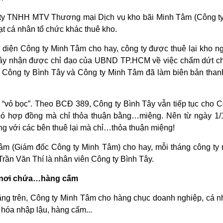
 ty TNHH MTV Thương mại Dịch vụ kho bãi Minh Tâm (Công ty
ạt cá nhân tổ chức khác thuê kho.
ại diện Công ty Minh Tâm cho hay, công ty được thuê lại kho n
Tây nhận được chỉ đạo của UBND TP.HCM về việc chấm dứt ch
7, Công ty Bình Tây và Công ty Minh Tâm đã làm biên bản than
 “vỏ bọc”. Theo BCĐ 389, Công ty Bình Tây vẫn tiếp tục cho 
 có hợp đồng mà chỉ thỏa thuận bằng…miệng. Nên từ ngày 1/
g với các bên thuê lại mà chỉ…thỏa thuận miệng!
âm (Giám đốc Công ty Minh Tâm) cho hay, mỗi tháng công ty n
Trần Văn Thí là nhân viên Công ty Bình Tây.
h nơi chứa…hàng cấm
ng trên, Công ty Minh Tâm cho hàng chục doanh nghiệp, cá nh
 hóa nhập lậu, hàng cấm...