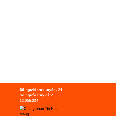
)
Số người trực tuyến:
24
Số người truy cập:
13.055.294