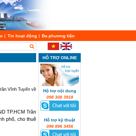
áo
Tin hoạt động
Đa phương tiện
HỖ TRỢ ONLINE
rần Vĩnh Tuyến về
Hộ trợ nội dung
098 308 3918
BND TP.HCM Trần
nh phố, cho thuê
Hỗ trợ kỹ thuật
096 896 3456