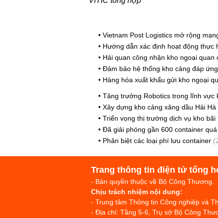
VITIC tổng hợp
•
Vietnam Post Logistics mở rộng mạng 
•
Hướng dẫn xác định hoạt động thực h
•
Hải quan công nhận kho ngoại quan 
•
Đảm bảo hệ thống kho cảng đáp ứng c
•
Hàng hóa xuất khẩu gửi kho ngoại qua
•
Tăng trưởng Robotics trong lĩnh vực 
•
Xây dựng kho cảng xăng dầu Hải Hà 
•
Triển vọng thị trường dịch vụ kho bãi 
•
Đã giải phóng gần 600 container quá 
•
Phân biệt các loại phí lưu container
(
Trang thông tin điện tử tổng h
- Bản quyền thuộc về Bộ Công Thương.
Chịu trách nhiệm nội dung:
- Trung tâm Thông tin Công nghiệp và 
- Địa chỉ: Tầng 5-6, Trụ sở Bộ Công T