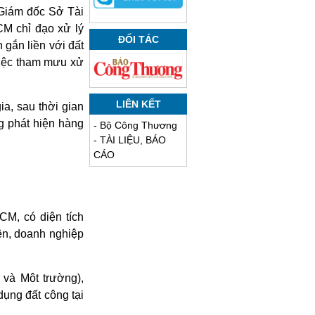
Giám đốc Sở Tài
M chỉ đạo xử lý
ĐỐI TÁC
 gắn liền với đất
iệc tham mưu xử
LIÊN KẾT
, sau thời gian
g phát hiện hàng
-
Bộ Công Thương
-
TÀI LIỆU, BÁO
CÁO
M, có diện tích
ên, doanh nghiệp
và Môt trường),
ụng đất công tại