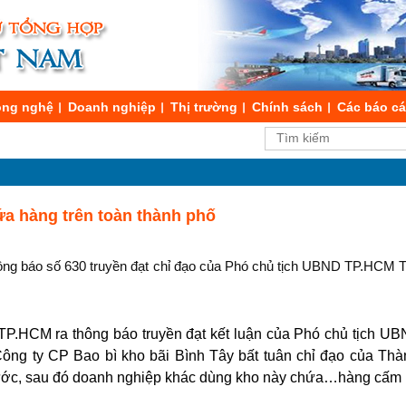
ng nghệ
Doanh nghiệp
Thị trường
Chính sách
Các báo c
a hàng trên toàn thành phố
g báo số 630 truyền đạt chỉ đạo của Phó chủ tịch UBND TP.HCM T
P.HCM ra thông báo truyền đạt kết luận của Phó chủ tịch U
Công ty CP Bao bì kho bãi Bình Tây bất tuân chỉ đạo của Thà
ước, sau đó doanh nghiệp khác dùng kho này chứa…hàng cấm