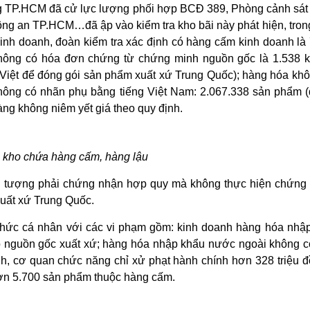
g TP.HCM đã cử lực lượng phối hợp BCĐ 389, Phòng cảnh sát đ
Công an TP.HCM…đã ập vào kiểm tra kho bãi này phát hiện, tron
kinh doanh, đoàn kiểm tra xác định có hàng cấm kinh doanh là
không có hóa đơn chứng từ chứng minh nguồn gốc là 1.538 k
g Việt để đóng gói sản phẩm xuất xứ Trung Quốc); hàng hóa kh
ông có nhãn phụ bằng tiếng Việt Nam: 2.067.338 sản phẩm (
àng không niêm yết giá theo quy định.
n kho chứa hàng cấm, hàng lậu
ối tượng phải chứng nhận hợp quy mà không thực hiện chứng
xuất xứ Trung Quốc.
hức cá nhân với các vi phạm gồm: kinh doanh hàng hóa nhập
 nguồn gốc xuất xứ; hàng hóa nhập khẩu nước ngoài không c
h, cơ quan chức năng chỉ xử phạt hành chính hơn 328 triệu đồ
hơn 5.700 sản phẩm thuộc hàng cấm.